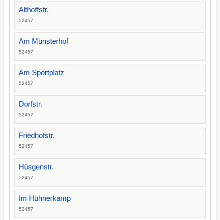
Althoffstr.
52457
Am Münsterhof
52457
Am Sportplatz
52457
Dorfstr.
52457
Friedhofstr.
52457
Hüsgenstr.
52457
Im Hühnerkamp
52457