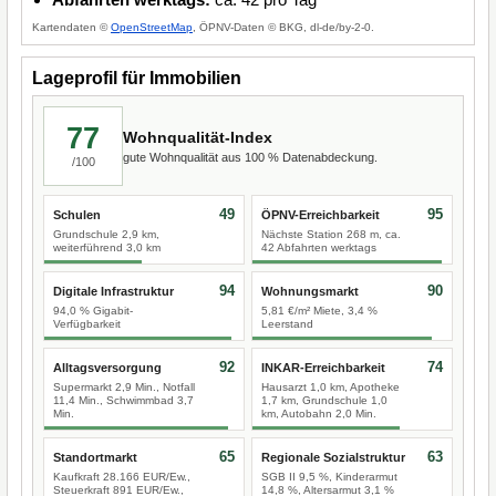
Kartendaten ©
OpenStreetMap
, ÖPNV-Daten © BKG, dl-de/by-2-0.
Lageprofil für Immobilien
77
Wohnqualität-Index
gute Wohnqualität aus 100 % Datenabdeckung.
/100
49
95
Schulen
ÖPNV-Erreichbarkeit
Grundschule 2,9 km,
Nächste Station 268 m, ca.
weiterführend 3,0 km
42 Abfahrten werktags
94
90
Digitale Infrastruktur
Wohnungsmarkt
94,0 % Gigabit-
5,81 €/m² Miete, 3,4 %
Verfügbarkeit
Leerstand
92
74
Alltagsversorgung
INKAR-Erreichbarkeit
Supermarkt 2,9 Min., Notfall
Hausarzt 1,0 km, Apotheke
11,4 Min., Schwimmbad 3,7
1,7 km, Grundschule 1,0
Min.
km, Autobahn 2,0 Min.
65
63
Standortmarkt
Regionale Sozialstruktur
Kaufkraft 28.166 EUR/Ew.,
SGB II 9,5 %, Kinderarmut
Steuerkraft 891 EUR/Ew.,
14,8 %, Altersarmut 3,1 %