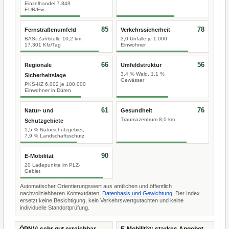
Einzelhandel 7.849
EUR/Ew.
85
78
Fernstraßenumfeld
Verkehrssicherheit
BASt-Zählstelle 10,2 km,
3,0 Unfälle je 1.000
17.301 Kfz/Tag
Einwohner
66
56
Regionale
Umfeldstruktur
3,4 % Wald, 1,1 %
Sicherheitslage
Gewässer
PKS-HZ 6.002 je 100.000
Einwohner in Düren
61
76
Natur- und
Gesundheit
Traumazentrum 8,0 km
Schutzgebiete
1,5 % Naturschutzgebiet,
7,9 % Landschaftsschutz
90
E-Mobilität
20 Ladepunkte im PLZ-
Gebiet
Automatischer Orientierungswert aus amtlichen und öffentlich
nachvollziehbaren Kontextdaten.
Datenbasis und Gewichtung
. Der Index
ersetzt keine Besichtigung, kein Verkehrswertgutachten und keine
individuelle Standortprüfung.