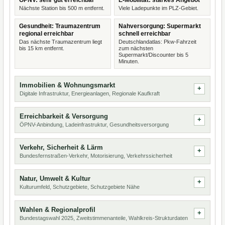
ÖPNV: sehr gut erreichbar
E-Mobilität: starkes Angebot
Nächste Station bis 500 m entfernt.
Viele Ladepunkte im PLZ-Gebiet.
Gesundheit: Traumazentrum
Nahversorgung: Supermarkt
regional erreichbar
schnell erreichbar
Das nächste Traumazentrum liegt
Deutschlandatlas: Pkw-Fahrzeit
bis 15 km entfernt.
zum nächsten
Supermarkt/Discounter bis 5
Minuten.
Immobilien & Wohnungsmarkt
Digitale Infrastruktur, Energieanlagen, Regionale Kaufkraft
Erreichbarkeit & Versorgung
ÖPNV-Anbindung, Ladeinfrastruktur, Gesundheitsversorgung
Verkehr, Sicherheit & Lärm
Bundesfernstraßen-Verkehr, Motorisierung, Verkehrssicherheit
Natur, Umwelt & Kultur
Kulturumfeld, Schutzgebiete, Schutzgebiete Nähe
Wahlen & Regionalprofil
Bundestagswahl 2025, Zweitstimmenanteile, Wahlkreis-Strukturdaten