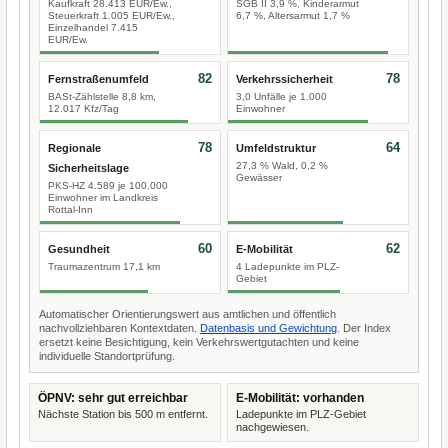
Kaufkraft 28.413 EUR/Ew.,
SGB II 3,9 %, Kinderarmut
Steuerkraft 1.005 EUR/Ew.,
6,7 %, Altersarmut 1,7 %
Einzelhandel 7.415
EUR/Ew.
82
78
Fernstraßenumfeld
Verkehrssicherheit
BASt-Zählstelle 8,8 km,
3,0 Unfälle je 1.000
12.017 Kfz/Tag
Einwohner
78
64
Regionale
Umfeldstruktur
27,3 % Wald, 0,2 %
Sicherheitslage
Gewässer
PKS-HZ 4.589 je 100.000
Einwohner im Landkreis
Rottal-Inn
60
62
Gesundheit
E-Mobilität
Traumazentrum 17,1 km
4 Ladepunkte im PLZ-
Gebiet
Automatischer Orientierungswert aus amtlichen und öffentlich
nachvollziehbaren Kontextdaten.
Datenbasis und Gewichtung
. Der Index
ersetzt keine Besichtigung, kein Verkehrswertgutachten und keine
individuelle Standortprüfung.
ÖPNV: sehr gut erreichbar
E-Mobilität: vorhanden
Nächste Station bis 500 m entfernt.
Ladepunkte im PLZ-Gebiet
nachgewiesen.