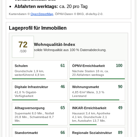
Abfahrten werktags:
ca. 20 pro Tag
Kartendaten ©
OpenStreetMap
, ÖPNV-Daten © BKG, dl-de/by-2-0.
Lageprofil für Immobilien
72
Wohnqualität-Index
solide Wohnqualität aus 100 % Datenabdeckung.
/100
61
100
Schulen
ÖPNV-Erreichbarkeit
Grundschule 1,9 km,
Nächste Station 16 m, ca.
weiterführend 4,8 km
20 Abfahrten werktags
46
90
Digitale Infrastruktur
Wohnungsmarkt
41,6 % Gigabit-
4,85 €/m² Miete, 3,3 %
Verfügbarkeit
Leerstand
65
49
Alltagsversorgung
INKAR-Erreichbarkeit
Supermarkt 8,0 Min., Notfall
Hausarzt 3,4 km, Apotheke
20,8 Min., Schwimmbad 8,7
4,1 km, Grundschule 2,1
Min.
km, Autobahn 13,7 Min.
66
89
Standortmarkt
Regionale Sozialstruktur