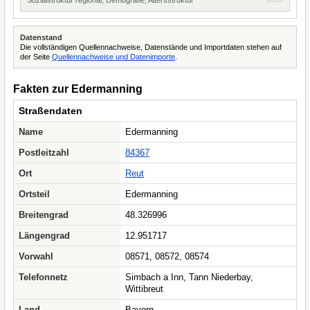
Sozialstruktur regional, Demografie, Altersstruktur
Datenstand
Die vollständigen Quellennachweise, Datenstände und Importdaten stehen auf
der Seite
Quellennachweise und Datenimporte
.
Fakten zur Edermanning
Straßendaten
Name
Edermanning
Postleitzahl
84367
Ort
Reut
Ortsteil
Edermanning
Breitengrad
48.326996
Längengrad
12.951717
Vorwahl
08571, 08572, 08574
Telefonnetz
Simbach a Inn, Tann Niederbay,
Wittibreut
Land
Bayern