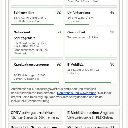
Stadt Frankfurt am Main
82
46
Schienenlärm
Umfeldstruktur
EBA: ca. 900 Betroffene,
14,7 % Wald, 2,1 %
0,1 % der Einwohner
Gewässer
68
90
Natur- und
Gesundheit
Traumazentrum 1,9 km
Schutzgebiete
0,5 % Naturschutzgebiet,
4,9 % FFH, 43,2 %
Landschaftsschutz, 0,8 %
Naturpark
92
90
Krankenhausversorgun
E-Mobilität
114 Ladepunkte im PLZ-
g
Gebiet
18 Einrichtungen, 5.205
Betten (Gemeinde)
Automatischer Orientierungswert aus amtlichen und öffentlich
nachvollziehbaren Kontextdaten.
Datenbasis und Gewichtung
. Der Index
ersetzt keine Besichtigung, kein Verkehrswertgutachten und keine
individuelle Standortprüfung.
ÖPNV: sehr gut erreichbar
E-Mobilität: starkes Angebot
Nächste Station bis 500 m entfernt.
Viele Ladepunkte im PLZ-Gebiet.
Gesundheit: Traumazentrum
Krankenhausversorgung: 18