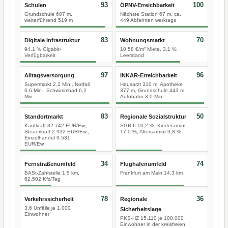
93
100
Schulen
ÖPNV-Erreichbarkeit
Grundschule 607 m,
Nächste Station 67 m, ca.
weiterführend 519 m
449 Abfahrten werktags
83
70
Digitale Infrastruktur
Wohnungsmarkt
94,1 % Gigabit-
10,58 €/m² Miete, 3,1 %
Verfügbarkeit
Leerstand
97
96
Alltagsversorgung
INKAR-Erreichbarkeit
Supermarkt 2,2 Min., Notfall
Hausarzt 310 m, Apotheke
6,6 Min., Schwimmbad 6,2
377 m, Grundschule 443 m,
Min.
Autobahn 3,0 Min.
83
50
Standortmarkt
Regionale Sozialstruktur
Kaufkraft 32.742 EUR/Ew.,
SGB II 10,2 %, Kinderarmut
Steuerkraft 2.932 EUR/Ew.,
17,0 %, Altersarmut 9,8 %
Einzelhandel 9.531
EUR/Ew.
34
74
Fernstraßenumfeld
Flughafenumfeld
BASt-Zählstelle 1,5 km,
Frankfurt am Main 14,3 km
62.502 Kfz/Tag
78
36
Verkehrssicherheit
Regionale
3,6 Unfälle je 1.000
Sicherheitslage
Einwohner
PKS-HZ 15.110 je 100.000
Einwohner in der kreisfreien