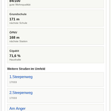
84/100
gute Wohnqualität
Grundschule
171 m
nächste Schule
ÖPNV
168 m
nächste Station
Gigabit
71,6 %
Haushalte
Weitere Straßen im Umfeld
1.Steepenweg
17033
2.Steepenweg
17033
Am Anger