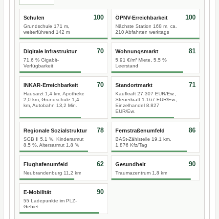
100
100
Schulen
ÖPNV-Erreichbarkeit
Grundschule 171 m,
Nächste Station 168 m, ca.
weiterführend 142 m
210 Abfahrten werktags
70
81
Digitale Infrastruktur
Wohnungsmarkt
71,6 % Gigabit-
5,91 €/m² Miete, 5,5 %
Verfügbarkeit
Leerstand
70
71
INKAR-Erreichbarkeit
Standortmarkt
Hausarzt 1,4 km, Apotheke
Kaufkraft 27.307 EUR/Ew.,
2,0 km, Grundschule 1,4
Steuerkraft 1.167 EUR/Ew.,
km, Autobahn 13,2 Min.
Einzelhandel 8.827
EUR/Ew.
78
86
Regionale Sozialstruktur
Fernstraßenumfeld
SGB II 5,1 %, Kinderarmut
BASt-Zählstelle 19,1 km,
8,5 %, Altersarmut 1,8 %
1.876 Kfz/Tag
62
90
Flughafenumfeld
Gesundheit
Neubrandenburg 11,2 km
Traumazentrum 1,8 km
90
E-Mobilität
55 Ladepunkte im PLZ-
Gebiet