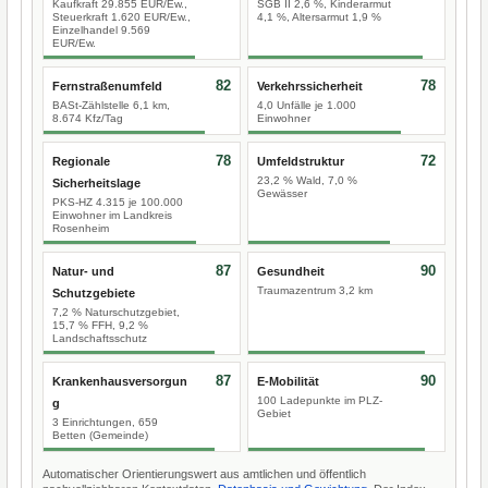
Kaufkraft 29.855 EUR/Ew.,
SGB II 2,6 %, Kinderarmut
Steuerkraft 1.620 EUR/Ew.,
4,1 %, Altersarmut 1,9 %
Einzelhandel 9.569
EUR/Ew.
82
78
Fernstraßenumfeld
Verkehrssicherheit
BASt-Zählstelle 6,1 km,
4,0 Unfälle je 1.000
8.674 Kfz/Tag
Einwohner
78
72
Regionale
Umfeldstruktur
23,2 % Wald, 7,0 %
Sicherheitslage
Gewässer
PKS-HZ 4.315 je 100.000
Einwohner im Landkreis
Rosenheim
87
90
Natur- und
Gesundheit
Traumazentrum 3,2 km
Schutzgebiete
7,2 % Naturschutzgebiet,
15,7 % FFH, 9,2 %
Landschaftsschutz
87
90
Krankenhausversorgun
E-Mobilität
100 Ladepunkte im PLZ-
g
Gebiet
3 Einrichtungen, 659
Betten (Gemeinde)
Automatischer Orientierungswert aus amtlichen und öffentlich