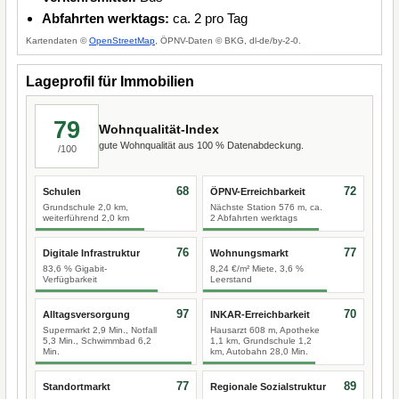
Abfahrten werktags:
ca. 2 pro Tag
Kartendaten ©
OpenStreetMap
, ÖPNV-Daten © BKG, dl-de/by-2-0.
Lageprofil für Immobilien
79
Wohnqualität-Index
gute Wohnqualität aus 100 % Datenabdeckung.
/100
68
72
Schulen
ÖPNV-Erreichbarkeit
Grundschule 2,0 km,
Nächste Station 576 m, ca.
weiterführend 2,0 km
2 Abfahrten werktags
76
77
Digitale Infrastruktur
Wohnungsmarkt
83,6 % Gigabit-
8,24 €/m² Miete, 3,6 %
Verfügbarkeit
Leerstand
97
70
Alltagsversorgung
INKAR-Erreichbarkeit
Supermarkt 2,9 Min., Notfall
Hausarzt 608 m, Apotheke
5,3 Min., Schwimmbad 6,2
1,1 km, Grundschule 1,2
Min.
km, Autobahn 28,0 Min.
77
89
Standortmarkt
Regionale Sozialstruktur