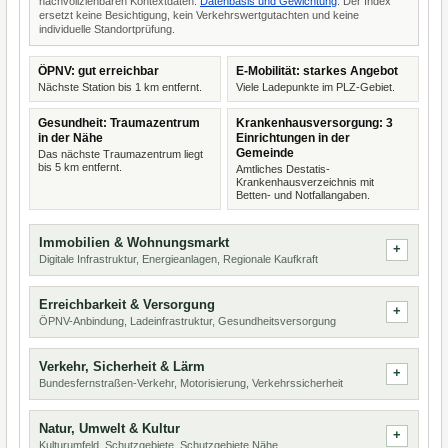
nachvollziehbaren Kontextdaten.
Datenbasis und Gewichtung
. Der Index
ersetzt keine Besichtigung, kein Verkehrswertgutachten und keine
individuelle Standortprüfung.
ÖPNV: gut erreichbar
E-Mobilität: starkes Angebot
Nächste Station bis 1 km entfernt.
Viele Ladepunkte im PLZ-Gebiet.
Gesundheit: Traumazentrum
Krankenhausversorgung: 3
in der Nähe
Einrichtungen in der
Gemeinde
Das nächste Traumazentrum liegt
bis 5 km entfernt.
Amtliches Destatis-
Krankenhausverzeichnis mit
Betten- und Notfallangaben.
Immobilien & Wohnungsmarkt
Digitale Infrastruktur, Energieanlagen, Regionale Kaufkraft
Erreichbarkeit & Versorgung
ÖPNV-Anbindung, Ladeinfrastruktur, Gesundheitsversorgung
Verkehr, Sicherheit & Lärm
Bundesfernstraßen-Verkehr, Motorisierung, Verkehrssicherheit
Natur, Umwelt & Kultur
Kulturumfeld, Schutzgebiete, Schutzgebiete Nähe