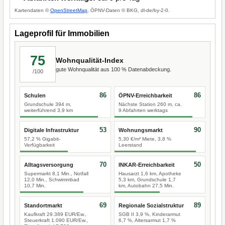
Kartendaten ©
OpenStreetMap
, ÖPNV-Daten © BKG, dl-de/by-2-0.
Lageprofil für Immobilien
75
Wohnqualität-Index
gute Wohnqualität aus 100 % Datenabdeckung.
/100
86
86
Schulen
ÖPNV-Erreichbarkeit
Grundschule 394 m,
Nächste Station 260 m, ca.
weiterführend 3,9 km
9 Abfahrten werktags
53
90
Digitale Infrastruktur
Wohnungsmarkt
57,2 % Gigabit-
5,30 €/m² Miete, 3,8 %
Verfügbarkeit
Leerstand
70
50
Alltagsversorgung
INKAR-Erreichbarkeit
Supermarkt 8,1 Min., Notfall
Hausarzt 1,6 km, Apotheke
12,0 Min., Schwimmbad
5,3 km, Grundschule 1,7
10,7 Min.
km, Autobahn 27,5 Min.
69
89
Standortmarkt
Regionale Sozialstruktur
Kaufkraft 29.389 EUR/Ew.,
SGB II 3,9 %, Kinderarmut
Steuerkraft 1.090 EUR/Ew.,
6,7 %, Altersarmut 1,7 %