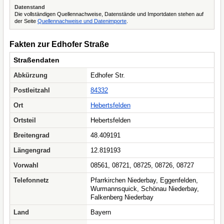
Datenstand
Die vollständigen Quellennachweise, Datenstände und Importdaten stehen auf
der Seite
Quellennachweise und Datenimporte
.
Fakten zur Edhofer Straße
Straßendaten
Abkürzung
Edhofer Str.
Postleitzahl
84332
Ort
Hebertsfelden
Ortsteil
Hebertsfelden
Breitengrad
48.409191
Längengrad
12.819193
Vorwahl
08561, 08721, 08725, 08726, 08727
Telefonnetz
Pfarrkirchen Niederbay, Eggenfelden,
Wurmannsquick, Schönau Niederbay,
Falkenberg Niederbay
Land
Bayern