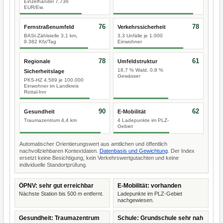
Einzelhandel 7.736
EUR/Ew.
76
78
Fernstraßenumfeld
Verkehrssicherheit
BASt-Zählstelle 3,1 km,
3,3 Unfälle je 1.000
9.382 Kfz/Tag
Einwohner
78
61
Regionale
Umfeldstruktur
18,7 % Wald, 0,8 %
Sicherheitslage
Gewässer
PKS-HZ 4.589 je 100.000
Einwohner im Landkreis
Rottal-Inn
90
62
Gesundheit
E-Mobilität
Traumazentrum 4,4 km
4 Ladepunkte im PLZ-
Gebiet
Automatischer Orientierungswert aus amtlichen und öffentlich
nachvollziehbaren Kontextdaten.
Datenbasis und Gewichtung
. Der Index
ersetzt keine Besichtigung, kein Verkehrswertgutachten und keine
individuelle Standortprüfung.
ÖPNV: sehr gut erreichbar
E-Mobilität: vorhanden
Nächste Station bis 500 m entfernt.
Ladepunkte im PLZ-Gebiet
nachgewiesen.
Gesundheit: Traumazentrum
Schule: Grundschule sehr nah