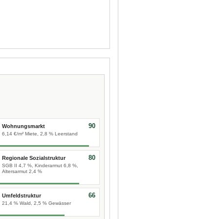
90
Wohnungsmarkt
6,14 €/m² Miete, 2,8 % Leerstand
80
Regionale Sozialstruktur
SGB II 4,7 %, Kinderarmut 6,8 %,
Altersarmut 2,4 %
66
Umfeldstruktur
21,4 % Wald, 2,5 % Gewässer