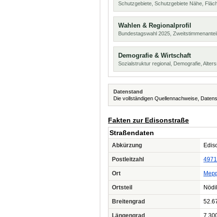
Schutzgebiete, Schutzgebiete Nähe, Flä
Wahlen & Regionalprofil
Bundestagswahl 2025, Zweitstimmenanteil
Demografie & Wirtschaft
Sozialstruktur regional, Demografie, Alters
Datenstand
Die vollständigen Quellennachweise, Datens
Fakten zur Edisonstraße
Straßendaten
Abkürzung
Ediso
Postleitzahl
4971
Ort
Mep
Ortsteil
Nödi
Breitengrad
52.6
Längengrad
7.30