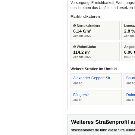
Versorgung, Erreichbarkeit, Wohnungsm
beschreiben das Umfeld und ersetzen 
Marktindikatoren
Ø Nettokaltmiete
Leerst
6,14 €/m²
2,8 
Zensus 2022
Zensus
Ø Wohnfläche
Angeb
114,2 m²
8,00 
Zensus 2022
BBSR I
Weitere Straßen im Umfeld
Alexander-Geppert-Str.
Baum
49716
4971
Böttgerstr.
Daiml
49716
4971
Weiteres Straßenprofil a
strassenindex.de führt diese Straßenda