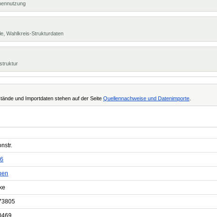
chennutzung
e, Wahlkreis-Strukturdaten
struktur
tände und Importdaten stehen auf der Seite
Quellennachweise und Datenimporte
.
nstr.
6
pen
ke
73805
0469