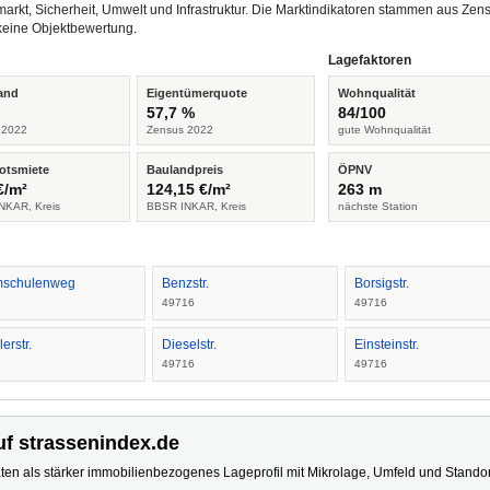
arkt, Sicherheit, Umwelt und Infrastruktur. Die Marktindikatoren stammen aus Z
keine Objektbewertung.
Lagefaktoren
and
Eigentümerquote
Wohnqualität
%
57,7 %
84/100
 2022
Zensus 2022
gute Wohnqualität
otsmiete
Baulandpreis
ÖPNV
€/m²
124,15 €/m²
263 m
NKAR, Kreis
BBSR INKAR, Kreis
nächste Station
schulenweg
Benzstr.
Borsigstr.
6
49716
49716
erstr.
Dieselstr.
Einsteinstr.
6
49716
49716
uf strassenindex.de
ten als stärker immobilienbezogenes Lageprofil mit Mikrolage, Umfeld und Standort