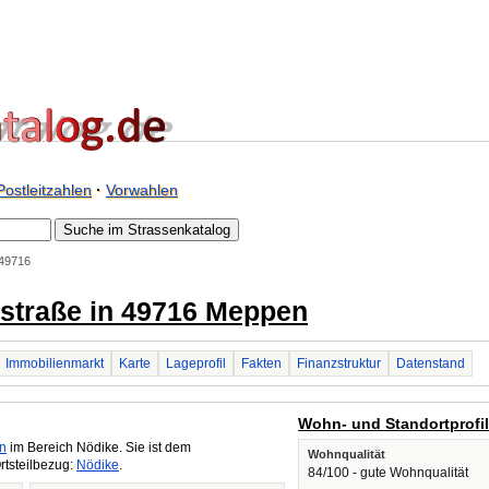
Postleitzahlen
·
Vorwahlen
 49716
nstraße in 49716 Meppen
Immobilienmarkt
Karte
Lageprofil
Fakten
Finanzstruktur
Datenstand
Wohn- und Standortprofi
n
im Bereich Nödike. Sie ist dem
Wohnqualität
rtsteilbezug:
Nödike
.
84/100 - gute Wohnqualität