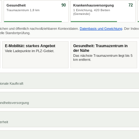
90
72
Gesundheit
Krankenhausversorgung
Traumazentrum 1,8 km
1 Einrichtung, 420 Betten
(Gemeinde)
ichen und öffentlich nachvollziehbaren Kontextdaten.
Datenbasis und Gewichtung
. Der Index
lle Standortprüfung.
E-Mobilität: starkes Angebot
Gesundheit: Traumazentrum in
der Nähe
Viele Ladepunkte im PLZ-Gebiet.
Das nächste Traumazentrum liegt bis 5
km entfernt.
ionale Kaufkraft
undheitsversorgung
erheit