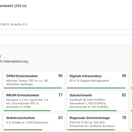
andwehr (263 m)
g
© BKG, dl-de/by-2-0.
x
0 % Datenabdeckung.
95
95
ÖPNV-Erreichbarkeit
Digitale Infrastruktur
Nächste Station 263 m, ca. 48
95,4 % Gigabit-Verfügbarkeit
Abfahrten werktags
77
81
INKAR-Erreichbarkeit
Standortmarkt
Hausarzt 1,5 km, Apotheke 1,6
Kaufkraft 30.049 EUR/Ew.,
km, Grundschule 955 m,
Steuerkraft 1.405 EUR/Ew.,
Autobahn 9,3 Min.
Einzelhandel 8.743 EUR/Ew.
63
78
Verkehrssicherheit
Regionale Sicherheitslage
4,9 Unfälle je 1.000 Einwohner
PKS-HZ 5.387 je 100.000
Einwohner im Landkreis Emsland