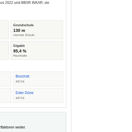
ensus 2022 und BBSR INKAR; sie
Grundschule
130 m
nächste Schule
Gigabit
95,4 %
Haushalte
Boschstr.
49716
Exter Düne
49716
faktoren weiter.