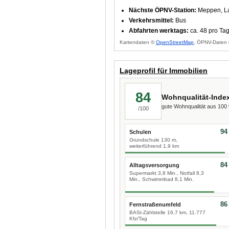
Nächste ÖPNV-Station:
Meppen, L
Verkehrsmittel:
Bus
Abfahrten werktags:
ca. 48 pro Ta
Kartendaten ©
OpenStreetMap
, ÖPNV-Daten 
Lageprofil für Immobilien
84
Wohnqualität-Inde
gute Wohnqualität aus 10
/100
94
Schulen
Grundschule 130 m,
weiterführend 1,9 km
84
Alltagsversorgung
Supermarkt 3,8 Min., Notfall 8,3
Min., Schwimmbad 8,1 Min.
86
Fernstraßenumfeld
BASt-Zählstelle 16,7 km, 11.777
Kfz/Tag