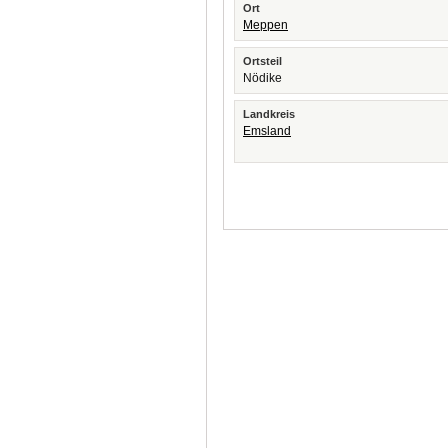
Ort
Meppen
Ortsteil
Nödike
Landkreis
Emsland