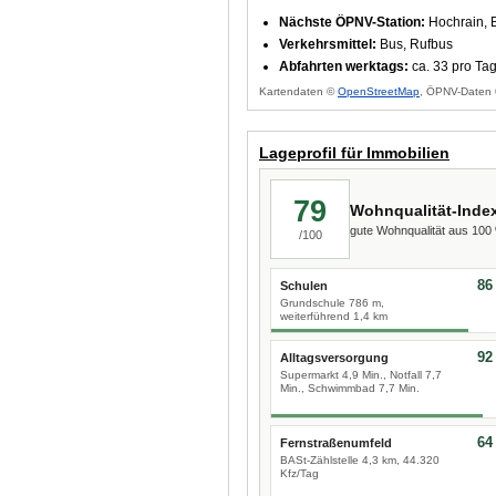
Nächste ÖPNV-Station:
Hochrain, 
Verkehrsmittel:
Bus, Rufbus
Abfahrten werktags:
ca. 33 pro Ta
Kartendaten ©
OpenStreetMap
, ÖPNV-Daten 
Lageprofil für Immobilien
79
Wohnqualität-Inde
gute Wohnqualität aus 10
/100
86
Schulen
Grundschule 786 m,
weiterführend 1,4 km
92
Alltagsversorgung
Supermarkt 4,9 Min., Notfall 7,7
Min., Schwimmbad 7,7 Min.
64
Fernstraßenumfeld
BASt-Zählstelle 4,3 km, 44.320
Kfz/Tag