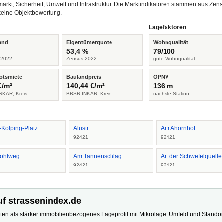
arkt, Sicherheit, Umwelt und Infrastruktur. Die Marktindikatoren stammen aus Z
keine Objektbewertung.
Lagefaktoren
and
Eigentümerquote
Wohnqualität
%
53,4 %
79/100
 2022
Zensus 2022
gute Wohnqualität
otsmiete
Baulandpreis
ÖPNV
€/m²
140,44 €/m²
136 m
NKAR, Kreis
BBSR INKAR, Kreis
nächste Station
-Kolping-Platz
Alustr.
Am Ahornhof
1
92421
92421
ohlweg
Am Tannenschlag
An der Schwefelquelle
1
92421
92421
uf strassenindex.de
ten als stärker immobilienbezogenes Lageprofil mit Mikrolage, Umfeld und Standort