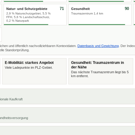
71
90
Natur- und Schutzgebiete
Gesundheit
2,9 % Naturschutzgebiet, 5,5 %
Traumazentrum 1,4 km
FFH, 5,6 % Landschaftsschutz,
0,2 % Naturpark
ichen und öffentlich nachvollziehbaren Kontextdaten.
Datenbasis und Gewichtung
. Der Index
lle Standortprüfung.
E-Mobilität: starkes Angebot
Gesundheit: Traumazentrum in
der Nähe
Viele Ladepunkte im PLZ-Gebiet.
Das nächste Traumazentrum liegt bis 5
km entfernt.
ionale Kaufkraft
undheitsversorgung