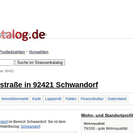
Postleitzahlen
·
Vorwahlen
str. 92421
nstraße in 92421 Schwandorf
Immobilienmarkt
Karte
Lageprofil
Fakten
Finanzstruktur
Datenstand
Wohn- und Standortprofi
dorf
im Bereich Schwandorf. Sie ist dem
Wohnqualität
rtsteilbezug:
Schwandorf
.
79/100 - gute Wohnqualität