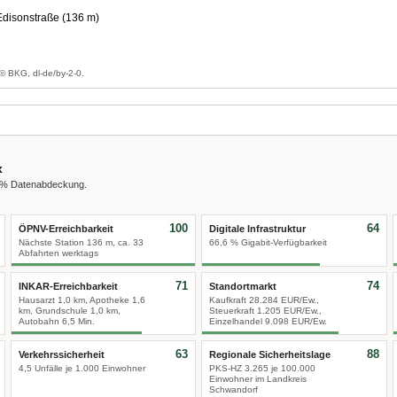
Edisonstraße (136 m)
g
© BKG, dl-de/by-2-0.
x
0 % Datenabdeckung.
100
64
ÖPNV-Erreichbarkeit
Digitale Infrastruktur
Nächste Station 136 m, ca. 33
66,6 % Gigabit-Verfügbarkeit
Abfahrten werktags
71
74
INKAR-Erreichbarkeit
Standortmarkt
Hausarzt 1,0 km, Apotheke 1,6
Kaufkraft 28.284 EUR/Ew.,
km, Grundschule 1,0 km,
Steuerkraft 1.205 EUR/Ew.,
Autobahn 6,5 Min.
Einzelhandel 9.098 EUR/Ew.
63
88
Verkehrssicherheit
Regionale Sicherheitslage
4,5 Unfälle je 1.000 Einwohner
PKS-HZ 3.265 je 100.000
Einwohner im Landkreis
Schwandorf