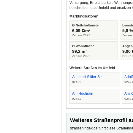
Versorgung, Erreichbarkeit, Wohnungsm
beschreiben das Umfeld und ersetzen 
Marktindikatoren
Ø Nettokaltmiete
Leerst
6,09 €/m²
5,8 
Zensus 2022
Zensus
Ø Wohnfläche
Angeb
99,2 m²
9,00 
Zensus 2022
BBSR I
Weitere Straßen im Umfeld
Adalbert-Stifter-Str.
Adolf
92421
9242
Am Hochrain
Am K
92421
9242
Weiteres Straßenprofil a
strassenindex.de führt diese Straßenda