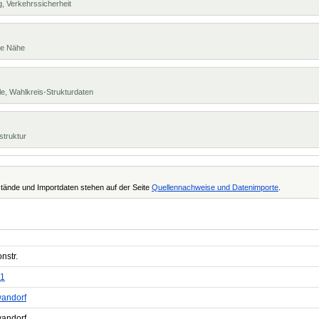
, Verkehrssicherheit
te Nähe
e, Wahlkreis-Strukturdaten
struktur
tände und Importdaten stehen auf der Seite
Quellennachweise und Datenimporte
.
nstr.
1
andorf
andorf