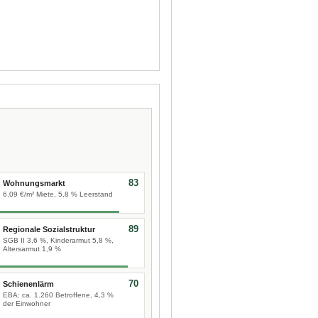
83
Wohnungsmarkt
6,09 €/m² Miete, 5,8 % Leerstand
89
Regionale Sozialstruktur
SGB II 3,6 %, Kinderarmut 5,8 %,
Altersarmut 1,9 %
70
Schienenlärm
EBA: ca. 1.260 Betroffene, 4,3 %
der Einwohner