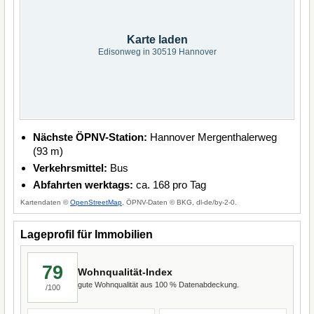
Karte laden
Edisonweg in 30519 Hannover
Nächste ÖPNV-Station:
Hannover Mergenthalerweg
(93 m)
Verkehrsmittel:
Bus
Abfahrten werktags:
ca. 168 pro Tag
Kartendaten ©
OpenStreetMap
, ÖPNV-Daten © BKG, dl-de/by-2-0.
Lageprofil für Immobilien
79
Wohnqualität-Index
gute Wohnqualität aus 100 % Datenabdeckung.
/100