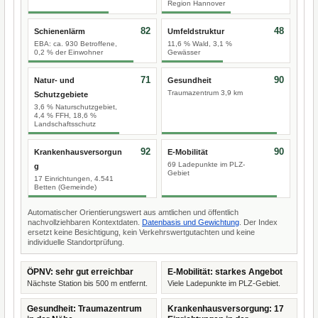
Region Hannover
82
48
Schienenlärm
Umfeldstruktur
EBA: ca. 930 Betroffene,
11,6 % Wald, 3,1 %
0,2 % der Einwohner
Gewässer
71
90
Natur- und
Gesundheit
Traumazentrum 3,9 km
Schutzgebiete
3,6 % Naturschutzgebiet,
4,4 % FFH, 18,6 %
Landschaftsschutz
92
90
Krankenhausversorgun
E-Mobilität
69 Ladepunkte im PLZ-
g
Gebiet
17 Einrichtungen, 4.541
Betten (Gemeinde)
Automatischer Orientierungswert aus amtlichen und öffentlich
nachvollziehbaren Kontextdaten.
Datenbasis und Gewichtung
. Der Index
ersetzt keine Besichtigung, kein Verkehrswertgutachten und keine
individuelle Standortprüfung.
ÖPNV: sehr gut erreichbar
E-Mobilität: starkes Angebot
Nächste Station bis 500 m entfernt.
Viele Ladepunkte im PLZ-Gebiet.
Gesundheit: Traumazentrum
Krankenhausversorgung: 17