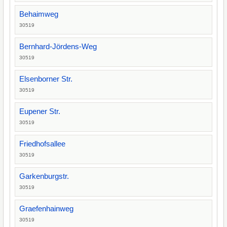
Behaimweg
30519
Bernhard-Jördens-Weg
30519
Elsenborner Str.
30519
Eupener Str.
30519
Friedhofsallee
30519
Garkenburgstr.
30519
Graefenhainweg
30519