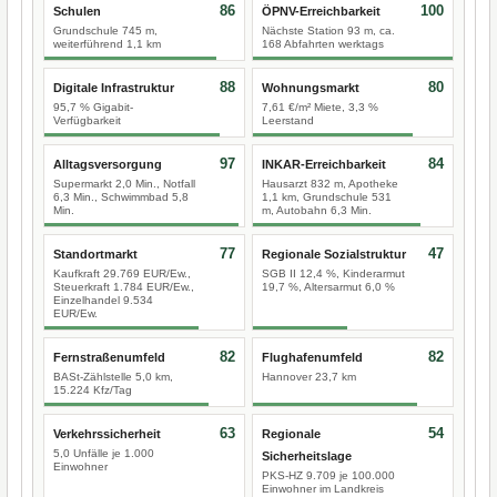
86
100
Schulen
ÖPNV-Erreichbarkeit
Grundschule 745 m,
Nächste Station 93 m, ca.
weiterführend 1,1 km
168 Abfahrten werktags
88
80
Digitale Infrastruktur
Wohnungsmarkt
95,7 % Gigabit-
7,61 €/m² Miete, 3,3 %
Verfügbarkeit
Leerstand
97
84
Alltagsversorgung
INKAR-Erreichbarkeit
Supermarkt 2,0 Min., Notfall
Hausarzt 832 m, Apotheke
6,3 Min., Schwimmbad 5,8
1,1 km, Grundschule 531
Min.
m, Autobahn 6,3 Min.
77
47
Standortmarkt
Regionale Sozialstruktur
Kaufkraft 29.769 EUR/Ew.,
SGB II 12,4 %, Kinderarmut
Steuerkraft 1.784 EUR/Ew.,
19,7 %, Altersarmut 6,0 %
Einzelhandel 9.534
EUR/Ew.
82
82
Fernstraßenumfeld
Flughafenumfeld
BASt-Zählstelle 5,0 km,
Hannover 23,7 km
15.224 Kfz/Tag
63
54
Verkehrssicherheit
Regionale
5,0 Unfälle je 1.000
Sicherheitslage
Einwohner
PKS-HZ 9.709 je 100.000
Einwohner im Landkreis