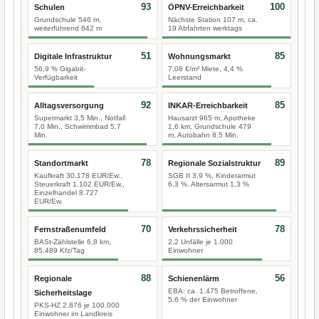
93
100
Schulen
ÖPNV-Erreichbarkeit
Grundschule 546 m,
Nächste Station 107 m, ca.
weiterführend 642 m
19 Abfahrten werktags
51
85
Digitale Infrastruktur
Wohnungsmarkt
56,9 % Gigabit-
7,08 €/m² Miete, 4,4 %
Verfügbarkeit
Leerstand
92
85
Alltagsversorgung
INKAR-Erreichbarkeit
Supermarkt 3,5 Min., Notfall
Hausarzt 965 m, Apotheke
7,0 Min., Schwimmbad 5,7
1,6 km, Grundschule 479
Min.
m, Autobahn 8,5 Min.
78
89
Standortmarkt
Regionale Sozialstruktur
Kaufkraft 30.178 EUR/Ew.,
SGB II 3,9 %, Kinderarmut
Steuerkraft 1.102 EUR/Ew.,
6,3 %, Altersarmut 1,3 %
Einzelhandel 8.727
EUR/Ew.
70
78
Fernstraßenumfeld
Verkehrssicherheit
BASt-Zählstelle 6,8 km,
2,2 Unfälle je 1.000
85.489 Kfz/Tag
Einwohner
88
56
Regionale
Schienenlärm
EBA: ca. 1.475 Betroffene,
Sicherheitslage
5,6 % der Einwohner
PKS-HZ 2.876 je 100.000
Einwohner im Landkreis