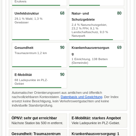
Enzkreis
68
80
Umfeldstruktur
Natur- und
29,1 % Wald, 1,3 %
Schutzgebiete
Gewässer
2,4 % Naturschutzgebiet,
23,2 % FFH, 9,1 %
Landschaftsschutz, 9,0 %
Naturpark
90
69
Gesundheit
Krankenhausversorgun
Traumazentrum 1,2 km
g
1 Einrichtung, 138 Betten
(Gemeinde)
90
E-Mobilität
68 Ladepunkte im PLZ-
Gebiet
Automatischer Orientierungswert aus amtlichen und öffentlich
nachvollziehbaren Kontextdaten.
Datenbasis und Gewichtung
. Der Index
ersetzt keine Besichtigung, kein Verkehrswertgutachten und keine
individuelle Standortprüfung.
ÖPNV: sehr gut erreichbar
E-Mobilität: starkes Angebot
Nächste Station bis 500 m entfernt.
Viele Ladepunkte im PLZ-Gebiet.
Gesundheit: Traumazentrum
Krankenhausversorgung: 1