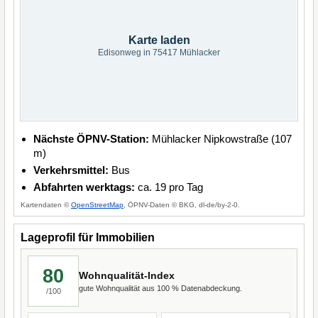
Karte laden
Edisonweg in 75417 Mühlacker
Nächste ÖPNV-Station:
Mühlacker Nipkowstraße (107
m)
Verkehrsmittel:
Bus
Abfahrten werktags:
ca. 19 pro Tag
Kartendaten ©
OpenStreetMap
, ÖPNV-Daten © BKG, dl-de/by-2-0.
Lageprofil für Immobilien
80
Wohnqualität-Index
gute Wohnqualität aus 100 % Datenabdeckung.
/100