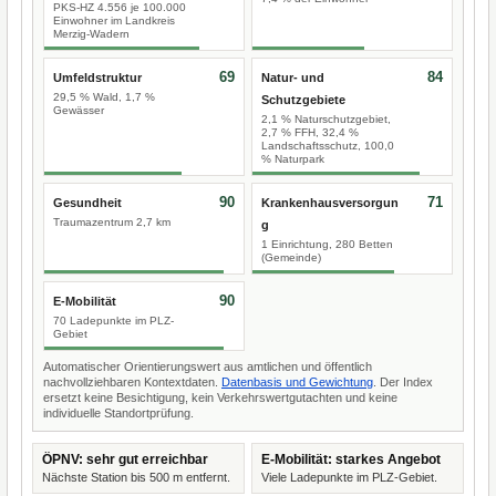
PKS-HZ 4.556 je 100.000
Einwohner im Landkreis
Merzig-Wadern
69
84
Umfeldstruktur
Natur- und
29,5 % Wald, 1,7 %
Schutzgebiete
Gewässer
2,1 % Naturschutzgebiet,
2,7 % FFH, 32,4 %
Landschaftsschutz, 100,0
% Naturpark
90
71
Gesundheit
Krankenhausversorgun
Traumazentrum 2,7 km
g
1 Einrichtung, 280 Betten
(Gemeinde)
90
E-Mobilität
70 Ladepunkte im PLZ-
Gebiet
Automatischer Orientierungswert aus amtlichen und öffentlich
nachvollziehbaren Kontextdaten.
Datenbasis und Gewichtung
. Der Index
ersetzt keine Besichtigung, kein Verkehrswertgutachten und keine
individuelle Standortprüfung.
ÖPNV: sehr gut erreichbar
E-Mobilität: starkes Angebot
Nächste Station bis 500 m entfernt.
Viele Ladepunkte im PLZ-Gebiet.