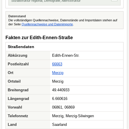
Sozialstruktur regional, Demografie, Altersstruktur
Datenstand
Die vollständigen Quellennachweise, Datenstände und Importdaten stehen auf
der Seite
Quellennachweise und Datenimporte
.
Fakten zur Edith-Ennen-Straße
Straßendaten
Abkürzung
Edith-Ennen-Str.
Postleitzahl
66663
Ort
Merzig
Ortsteil
Merzig
Breitengrad
49.440933
Längengrad
6.660616
Vorwahl
06861, 06869
Telefonnetz
Merzig, Merzig-Silwingen
Land
Saarland