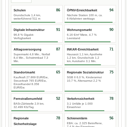
86
94
Schulen
ÖPNV-Erreichbarkeit
Grundschule 1,4 km,
Nächste Station 100 m, ca.
weiterführend 511 m
6 Abfahrten werktags
91
90
Digitale Infrastruktur
Wohnungsmarkt
96,8 % Gigabit-
6,16 €/m² Miete, 4,7 %
Verfügbarkeit
Leerstand
87
71
Alltagsversorgung
INKAR-Erreichbarkeit
Supermarkt 4,6 Min., Notfall
Hausarzt 1,1 km, Apotheke
8,4 Min., Schwimmbad 7,3
1,2 km, Grundschule 1,2
Min.
km, Autobahn 3,1 Min.
65
75
Standortmarkt
Regionale Sozialstruktur
Kaufkraft 27.869 EUR/Ew.,
SGB II 6,0 %, Kinderarmut
Steuerkraft 765 EUR/Ew.,
10,7 %, Altersarmut 2,2 %
Einzelhandel 8.358
EUR/Ew.
52
78
Fernstraßenumfeld
Verkehrssicherheit
BASt-Zählstelle 2,9 km,
3,1 Unfälle je 1.000
32.499 Kfz/Tag
Einwohner
78
56
Regionale
Schienenlärm
EBA: ca. 2.325 Betroffene,
Sicherheitslage
7,4 % der Einwohner