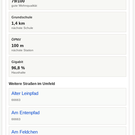
79/100
gute Wohnqualität
Grundschule
1,4 km
nächste Schule
ÖPNV
100 m
nächste Station
Gigabit
96,8 %
Haushalte
Weitere Straßen im Umfeld
Alter Leinpfad
66663
Am Entenpfad
66663
Am Feldchen