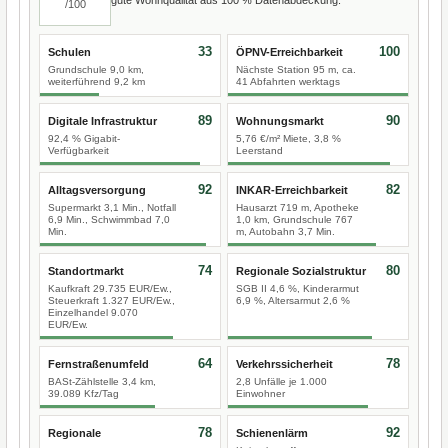
/100
33
100
Schulen
ÖPNV-Erreichbarkeit
Grundschule 9,0 km,
Nächste Station 95 m, ca.
weiterführend 9,2 km
41 Abfahrten werktags
89
90
Digitale Infrastruktur
Wohnungsmarkt
92,4 % Gigabit-
5,76 €/m² Miete, 3,8 %
Verfügbarkeit
Leerstand
92
82
Alltagsversorgung
INKAR-Erreichbarkeit
Supermarkt 3,1 Min., Notfall
Hausarzt 719 m, Apotheke
6,9 Min., Schwimmbad 7,0
1,0 km, Grundschule 767
Min.
m, Autobahn 3,7 Min.
74
80
Standortmarkt
Regionale Sozialstruktur
Kaufkraft 29.735 EUR/Ew.,
SGB II 4,6 %, Kinderarmut
Steuerkraft 1.327 EUR/Ew.,
6,9 %, Altersarmut 2,6 %
Einzelhandel 9.070
EUR/Ew.
64
78
Fernstraßenumfeld
Verkehrssicherheit
BASt-Zählstelle 3,4 km,
2,8 Unfälle je 1.000
39.089 Kfz/Tag
Einwohner
78
92
Regionale
Schienenlärm