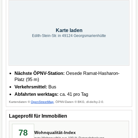
Karte laden
Edith-Stein-Str. in 49124 Georgsmarienhütte
Nächste ÖPNV-Station:
Oesede Ramat-Hasharon-
Platz (95 m)
Verkehrsmittel:
Bus
Abfahrten werktags:
ca. 41 pro Tag
Kartendaten ©
OpenStreetMap
, ÖPNV-Daten © BKG, dl-de/by-2-0.
Lageprofil für Immobilien
78
Wohnqualität-Index
gute Wohnqualität aus 100 % Datenabdeckung.