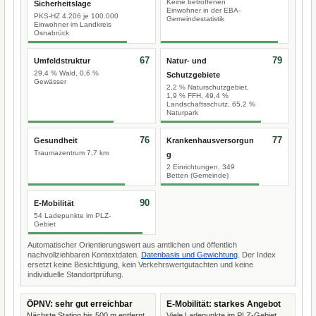
Keine betroffenen
Sicherheitslage
Einwohner in der EBA-
PKS-HZ 4.206 je 100.000
Gemeindestatistik
Einwohner im Landkreis
Osnabrück
67
79
Umfeldstruktur
Natur- und
29,4 % Wald, 0,6 %
Schutzgebiete
Gewässer
2,2 % Naturschutzgebiet,
1,9 % FFH, 49,4 %
Landschaftsschutz, 65,2 %
Naturpark
76
77
Gesundheit
Krankenhausversorgun
Traumazentrum 7,7 km
g
2 Einrichtungen, 349
Betten (Gemeinde)
90
E-Mobilität
54 Ladepunkte im PLZ-
Gebiet
Automatischer Orientierungswert aus amtlichen und öffentlich
nachvollziehbaren Kontextdaten.
Datenbasis und Gewichtung
. Der Index
ersetzt keine Besichtigung, kein Verkehrswertgutachten und keine
individuelle Standortprüfung.
ÖPNV: sehr gut erreichbar
E-Mobilität: starkes Angebot
Nächste Station bis 500 m entfernt.
Viele Ladepunkte im PLZ-Gebiet.