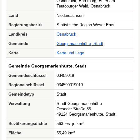
Osnabrück, Bad Iburg, Hilter am
Teutoburger Wald, Osnabrück
Land
Niedersachsen
Regierungsbezirk
Statistische Region Weser-Ems
Landkreis
Osnabrück
Gemeinde
Georgsmarienhütte, Stadt
Karte
Karte und Lage
Gemeinde Georgsmarienhütte, Stadt
Gemeindeschlüssel
03459019
Regionalschlüssel
034590019019
Gemeindetyp
Stadt
Verwaltung
Stadt Georgsmarienhütte
Oeseder Straße 85
49124 Georgsmarienhütte, Stadt
Bevölkerungsdichte
563 Ew. je km²
Fläche
55,49 km²