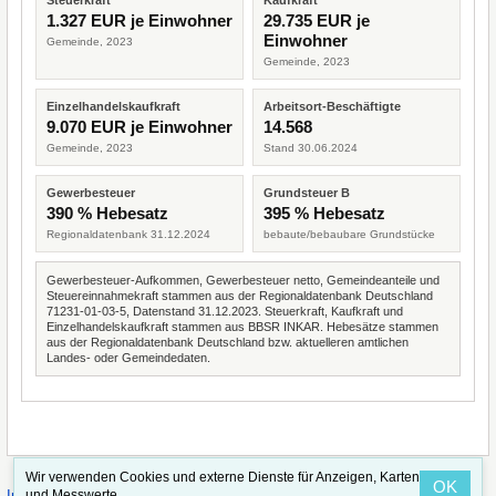
Steuerkraft
Kaufkraft
1.327 EUR je Einwohner
29.735 EUR je
Einwohner
Gemeinde, 2023
Gemeinde, 2023
Einzelhandelskaufkraft
Arbeitsort-Beschäftigte
9.070 EUR je Einwohner
14.568
Gemeinde, 2023
Stand 30.06.2024
Gewerbesteuer
Grundsteuer B
390 % Hebesatz
395 % Hebesatz
Regionaldatenbank 31.12.2024
bebaute/bebaubare Grundstücke
Gewerbesteuer-Aufkommen, Gewerbesteuer netto, Gemeindeanteile und
Steuereinnahmekraft stammen aus der Regionaldatenbank Deutschland
71231-01-03-5, Datenstand 31.12.2023. Steuerkraft, Kaufkraft und
Einzelhandelskaufkraft stammen aus BBSR INKAR. Hebesätze stammen
aus der Regionaldatenbank Deutschland bzw. aktuelleren amtlichen
Landes- oder Gemeindedaten.
Wir verwenden Cookies und externe Dienste für Anzeigen, Karten
OK
·
·
und Messwerte.
Impressum
Straßenindex
Valid CSS