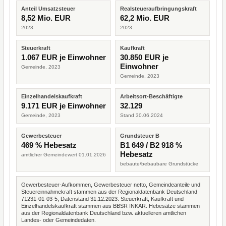
Anteil Umsatzsteuer
Realsteueraufbringungskraft
8,52 Mio. EUR
62,2 Mio. EUR
2023
2023
Steuerkraft
Kaufkraft
1.067 EUR je Einwohner
30.850 EUR je
Einwohner
Gemeinde, 2023
Gemeinde, 2023
Einzelhandelskaufkraft
Arbeitsort-Beschäftigte
9.171 EUR je Einwohner
32.129
Gemeinde, 2023
Stand 30.06.2024
Gewerbesteuer
Grundsteuer B
469 % Hebesatz
B1 649 / B2 918 %
Hebesatz
amtlicher Gemeindewert 01.01.2026
bebaute/bebaubare Grundstücke
Gewerbesteuer-Aufkommen, Gewerbesteuer netto, Gemeindeanteile und
Steuereinnahmekraft stammen aus der Regionaldatenbank Deutschland
71231-01-03-5, Datenstand 31.12.2023. Steuerkraft, Kaufkraft und
Einzelhandelskaufkraft stammen aus BBSR INKAR. Hebesätze stammen
aus der Regionaldatenbank Deutschland bzw. aktuelleren amtlichen
Landes- oder Gemeindedaten.