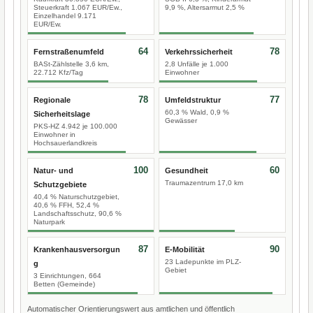
Steuerkraft 1.067 EUR/Ew.,
9,9 %, Altersarmut 2,5 %
Einzelhandel 9.171
EUR/Ew.
64
78
Fernstraßenumfeld
Verkehrssicherheit
BASt-Zählstelle 3,6 km,
2,8 Unfälle je 1.000
22.712 Kfz/Tag
Einwohner
78
77
Regionale
Umfeldstruktur
60,3 % Wald, 0,9 %
Sicherheitslage
Gewässer
PKS-HZ 4.942 je 100.000
Einwohner in
Hochsauerlandkreis
100
60
Natur- und
Gesundheit
Traumazentrum 17,0 km
Schutzgebiete
40,4 % Naturschutzgebiet,
40,6 % FFH, 52,4 %
Landschaftsschutz, 90,6 %
Naturpark
87
90
Krankenhausversorgun
E-Mobilität
23 Ladepunkte im PLZ-
g
Gebiet
3 Einrichtungen, 664
Betten (Gemeinde)
Automatischer Orientierungswert aus amtlichen und öffentlich