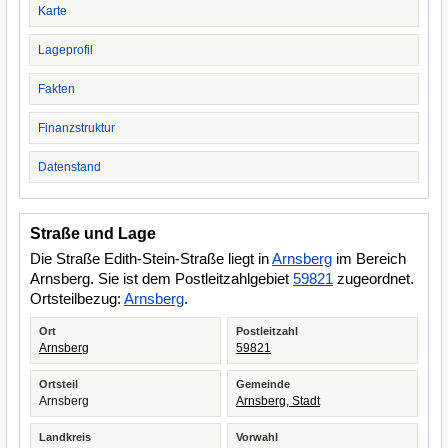
Karte
Lageprofil
Fakten
Finanzstruktur
Datenstand
Straße und Lage
Die Straße Edith-Stein-Straße liegt in
Arnsberg
im Bereich
Arnsberg. Sie ist dem Postleitzahlgebiet
59821
zugeordnet.
Ortsteilbezug:
Arnsberg
.
Ort
Postleitzahl
Arnsberg
59821
Ortsteil
Gemeinde
Arnsberg
Arnsberg, Stadt
Landkreis
Vorwahl