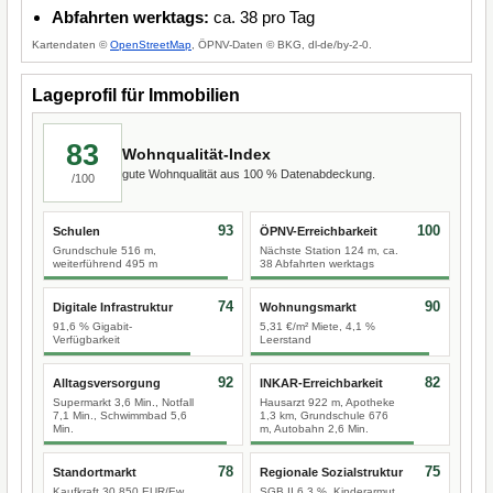
Abfahrten werktags:
ca. 38 pro Tag
Kartendaten ©
OpenStreetMap
, ÖPNV-Daten © BKG, dl-de/by-2-0.
Lageprofil für Immobilien
83
Wohnqualität-Index
gute Wohnqualität aus 100 % Datenabdeckung.
/100
93
100
Schulen
ÖPNV-Erreichbarkeit
Grundschule 516 m,
Nächste Station 124 m, ca.
weiterführend 495 m
38 Abfahrten werktags
74
90
Digitale Infrastruktur
Wohnungsmarkt
91,6 % Gigabit-
5,31 €/m² Miete, 4,1 %
Verfügbarkeit
Leerstand
92
82
Alltagsversorgung
INKAR-Erreichbarkeit
Supermarkt 3,6 Min., Notfall
Hausarzt 922 m, Apotheke
7,1 Min., Schwimmbad 5,6
1,3 km, Grundschule 676
Min.
m, Autobahn 2,6 Min.
78
75
Standortmarkt
Regionale Sozialstruktur
Kaufkraft 30.850 EUR/Ew.,
SGB II 6,3 %, Kinderarmut