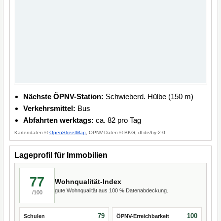
Nächste ÖPNV-Station:
Schwieberd. Hülbe (150 m)
Verkehrsmittel:
Bus
Abfahrten werktags:
ca. 82 pro Tag
Kartendaten ©
OpenStreetMap
, ÖPNV-Daten © BKG, dl-de/by-2-0.
Lageprofil für Immobilien
77
Wohnqualität-Index
gute Wohnqualität aus 100 % Datenabdeckung.
/100
79
100
Schulen
ÖPNV-Erreichbarkeit