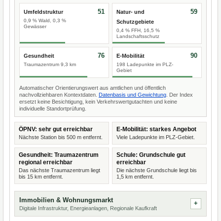
51
59
Umfeldstruktur
Natur- und
0,9 % Wald, 0,3 %
Schutzgebiete
Gewässer
0,4 % FFH, 16,5 %
Landschaftsschutz
76
90
Gesundheit
E-Mobilität
Traumazentrum 9,3 km
198 Ladepunkte im PLZ-
Gebiet
Automatischer Orientierungswert aus amtlichen und öffentlich
nachvollziehbaren Kontextdaten.
Datenbasis und Gewichtung
. Der Index
ersetzt keine Besichtigung, kein Verkehrswertgutachten und keine
individuelle Standortprüfung.
ÖPNV: sehr gut erreichbar
E-Mobilität: starkes Angebot
Nächste Station bis 500 m entfernt.
Viele Ladepunkte im PLZ-Gebiet.
Gesundheit: Traumazentrum
Schule: Grundschule gut
regional erreichbar
erreichbar
Das nächste Traumazentrum liegt
Die nächste Grundschule liegt bis
bis 15 km entfernt.
1,5 km entfernt.
Immobilien & Wohnungsmarkt
Digitale Infrastruktur, Energieanlagen, Regionale Kaufkraft