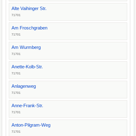
Alte Vaihinger Str.
71701
Am Froschgraben
71701
Am Wurmberg
71701
Anette-Kolb-Str.
71701
Anlagenweg
71701
Anne-Frank-Str.
71701
Anton-Pilgram-Weg
71701