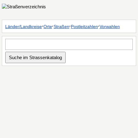
·
·
·
·
Länder/Landkreise
Orte
Straßen
Postleitzahlen
Vorwahlen