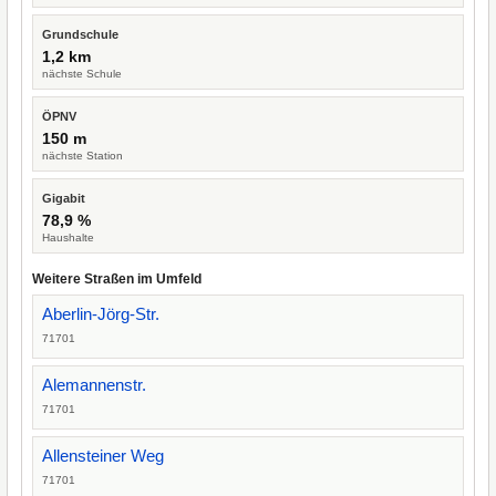
Grundschule
1,2 km
nächste Schule
ÖPNV
150 m
nächste Station
Gigabit
78,9 %
Haushalte
Weitere Straßen im Umfeld
Aberlin-Jörg-Str.
71701
Alemannenstr.
71701
Allensteiner Weg
71701