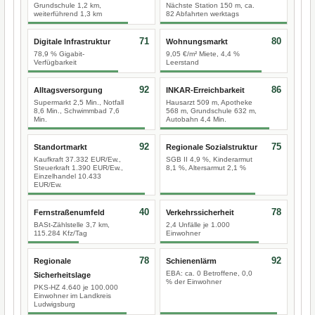
Grundschule 1,2 km,
Nächste Station 150 m, ca.
weiterführend 1,3 km
82 Abfahrten werktags
71
80
Digitale Infrastruktur
Wohnungsmarkt
78,9 % Gigabit-
9,05 €/m² Miete, 4,4 %
Verfügbarkeit
Leerstand
92
86
Alltagsversorgung
INKAR-Erreichbarkeit
Supermarkt 2,5 Min., Notfall
Hausarzt 509 m, Apotheke
8,6 Min., Schwimmbad 7,6
568 m, Grundschule 632 m,
Min.
Autobahn 4,4 Min.
92
75
Standortmarkt
Regionale Sozialstruktur
Kaufkraft 37.332 EUR/Ew.,
SGB II 4,9 %, Kinderarmut
Steuerkraft 1.390 EUR/Ew.,
8,1 %, Altersarmut 2,1 %
Einzelhandel 10.433
EUR/Ew.
40
78
Fernstraßenumfeld
Verkehrssicherheit
BASt-Zählstelle 3,7 km,
2,4 Unfälle je 1.000
115.284 Kfz/Tag
Einwohner
78
92
Regionale
Schienenlärm
EBA: ca. 0 Betroffene, 0,0
Sicherheitslage
% der Einwohner
PKS-HZ 4.640 je 100.000
Einwohner im Landkreis
Ludwigsburg