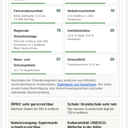
85
78
Fernstraßenumfeld
Verkehrssicherheit
BASt-Zählstelle 12,6 km,
3,6 Unfälle je 1.000
13.598 Kfz/Tag
Einwohner
78
60
Regionale
Umfeldstruktur
19,0 % Wald, 0,6 %
Sicherheitslage
Gewässer
PKS-HZ 4.404 je 100.000
Einwohner im Landkreis
Main-Tauber-Kreis
67
60
Natur- und
Gesundheit
Traumazentrum 15,4 km
Schutzgebiete
11,7 % Vogelschutz
Automatischer Orientierungswert aus amtlichen und öffentlich
nachvollziehbaren Kontextdaten.
Datenbasis und Gewichtung
. Der Index
ersetzt keine Besichtigung, kein Verkehrswertgutachten und keine
individuelle Standortprüfung.
ÖPNV: sehr gut erreichbar
Schule: Grundschule sehr nah
Nächste Station bis 500 m entfernt.
Die nächste Grundschule liegt bis
750 m entfernt.
Nahversorgung: Supermarkt
Kulturumfeld: UNESCO-
schnell erreichbar
Welterbe in der Nähe