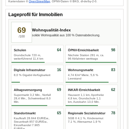
Kartendaten ©
OpenStreetMap
, ÖPNV-Daten © BKG, dl-de/by-2-0.
Lageprofil für Immobilien
69
Wohnqualität-Index
solide Wohnqualität aus 100 % Datenabdeckung.
/100
64
98
Schulen
ÖPNV-Erreichbarkeit
Grundschule 720 m,
Nächste Station 281 m, ca.
weiterführend 11,4 km
96 Abfahrten werktags
16
83
Digitale Infrastruktur
Wohnungsmarkt
8,0 % Gigabit-Verfügbarkeit
4,74 €/m² Miete, 5,6 %
Leerstand
69
62
Alltagsversorgung
INKAR-Erreichbarkeit
Supermarkt 3,2 Min., Notfall
Hausarzt 1,1 km, Apotheke
28,4 Min., Schwimmbad 8,0
4,8 km, Grundschule 1,1
Min.
km, Autobahn 13,0 Min.
65
78
Standortmarkt
Regionale Sozialstruktur
Kaufkraft 28.844 EUR/Ew.,
SGB II 4,1 %, Kinderarmut
Steuerkraft 857 EUR/Ew.,
7,1 %, Altersarmut 1,9 %
Einzelhandel 7.965
EUR/Ew.