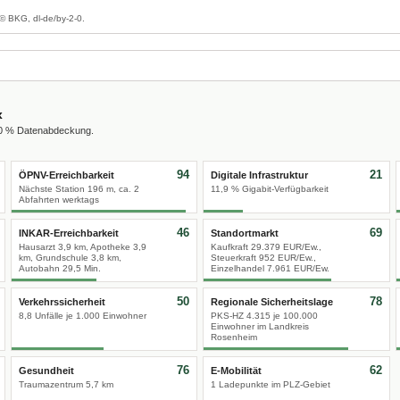
© BKG, dl-de/by-2-0.
x
00 % Datenabdeckung.
94
21
ÖPNV-Erreichbarkeit
Digitale Infrastruktur
Nächste Station 196 m, ca. 2
11,9 % Gigabit-Verfügbarkeit
Abfahrten werktags
46
69
INKAR-Erreichbarkeit
Standortmarkt
Hausarzt 3,9 km, Apotheke 3,9
Kaufkraft 29.379 EUR/Ew.,
km, Grundschule 3,8 km,
Steuerkraft 952 EUR/Ew.,
Autobahn 29,5 Min.
Einzelhandel 7.961 EUR/Ew.
50
78
Verkehrssicherheit
Regionale Sicherheitslage
8,8 Unfälle je 1.000 Einwohner
PKS-HZ 4.315 je 100.000
Einwohner im Landkreis
Rosenheim
76
62
Gesundheit
E-Mobilität
Traumazentrum 5,7 km
1 Ladepunkte im PLZ-Gebiet