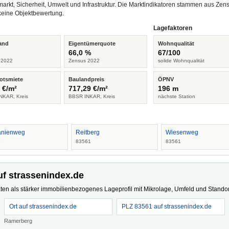
arkt, Sicherheit, Umwelt und Infrastruktur. Die Marktindikatoren stammen aus Z
keine Objektbewertung.
Lagefaktoren
and
Eigentümerquote
Wohnqualität
%
66,0 %
67/100
 2022
Zensus 2022
solide Wohnqualität
otsmiete
Baulandpreis
ÖPNV
 €/m²
717,29 €/m²
196 m
NKAR, Kreis
BBSR INKAR, Kreis
nächste Station
anienweg
Reitberg
Wiesenweg
1
83561
83561
uf strassenindex.de
ten als stärker immobilienbezogenes Lageprofil mit Mikrolage, Umfeld und Standort
Ort auf strassenindex.de
PLZ 83561 auf strassenindex.de
Ramerberg