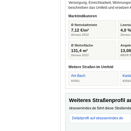
Versorgung, Erreichbarkeit, Wohnungsm
beschreiben das Umfeld und ersetzen 
Marktindikatoren
Ø Nettokaltmiete
Leerst
7,12 €/m²
4,0 
Zensus 2022
Zensus
Ø Wohnfläche
Angeb
131,4 m²
13,00
Zensus 2022
BBSR I
Weitere Straßen im Umfeld
Am Bach
Kast
83561
8356
Weiteres Straßenprofil a
strassenindex.de führt diese Straßenda
Detailprofil auf strassenindex.de