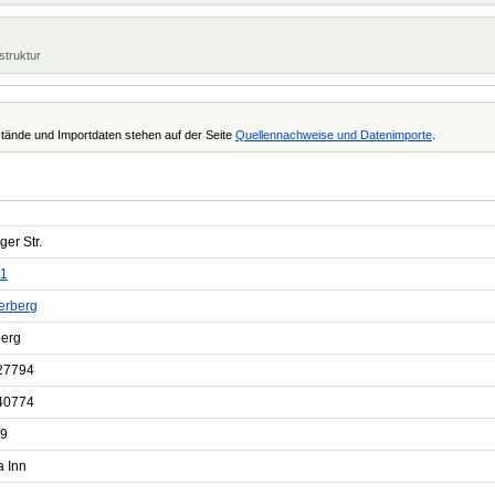
struktur
tände und Importdaten stehen auf der Seite
Quellennachweise und Datenimporte
.
ger Str.
1
rberg
berg
27794
40774
9
a Inn