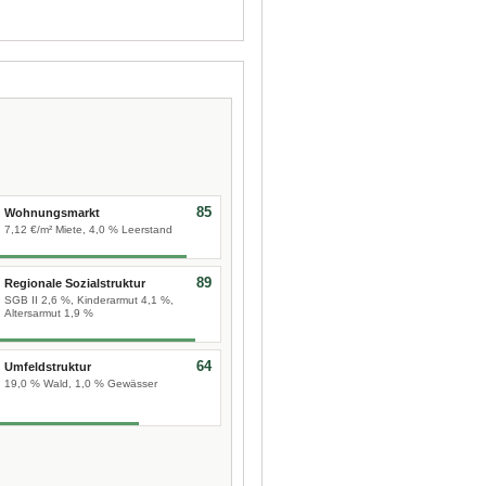
85
Wohnungsmarkt
7,12 €/m² Miete, 4,0 % Leerstand
89
Regionale Sozialstruktur
SGB II 2,6 %, Kinderarmut 4,1 %,
Altersarmut 1,9 %
64
Umfeldstruktur
19,0 % Wald, 1,0 % Gewässer