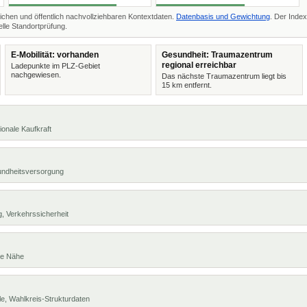
ichen und öffentlich nachvollziehbaren Kontextdaten.
Datenbasis und Gewichtung
. Der Index
lle Standortprüfung.
E-Mobilität: vorhanden
Gesundheit: Traumazentrum
regional erreichbar
Ladepunkte im PLZ-Gebiet
nachgewiesen.
Das nächste Traumazentrum liegt bis
15 km entfernt.
ionale Kaufkraft
undheitsversorgung
, Verkehrssicherheit
te Nähe
e, Wahlkreis-Strukturdaten