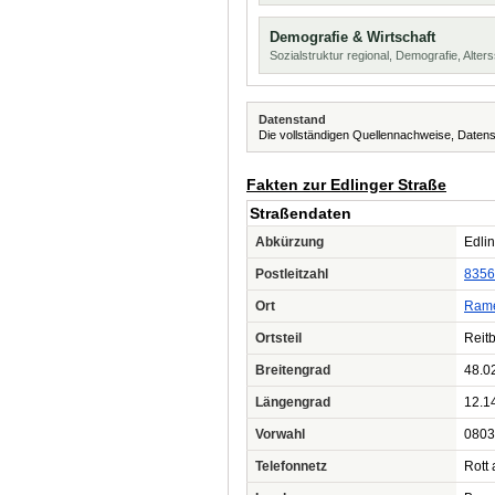
Demografie & Wirtschaft
Sozialstruktur regional, Demografie, Alters
Datenstand
Die vollständigen Quellennachweise, Datens
Fakten zur Edlinger Straße
Straßendaten
Abkürzung
Edlin
Postleitzahl
8356
Ort
Rame
Ortsteil
Reit
Breitengrad
48.0
Längengrad
12.1
Vorwahl
0803
Telefonnetz
Rott 