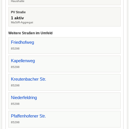
Haushalte
PV Straße
1 aktiv
MaStR-Aggregat
Weitere Straßen im Umfeld
Friedhofweg
85298
Kapellenweg
85298
Kreutenbacher Str.
85298
Niederfeldring
85298
Pfaffenhofener Str.
85298