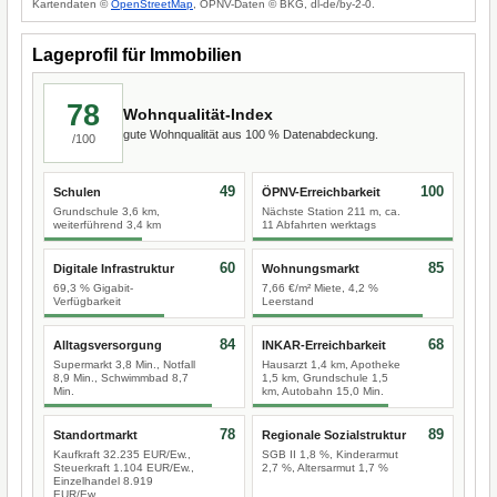
Kartendaten ©
OpenStreetMap
, ÖPNV-Daten © BKG, dl-de/by-2-0.
Lageprofil für Immobilien
78
Wohnqualität-Index
gute Wohnqualität aus 100 % Datenabdeckung.
/100
49
100
Schulen
ÖPNV-Erreichbarkeit
Grundschule 3,6 km,
Nächste Station 211 m, ca.
weiterführend 3,4 km
11 Abfahrten werktags
60
85
Digitale Infrastruktur
Wohnungsmarkt
69,3 % Gigabit-
7,66 €/m² Miete, 4,2 %
Verfügbarkeit
Leerstand
84
68
Alltagsversorgung
INKAR-Erreichbarkeit
Supermarkt 3,8 Min., Notfall
Hausarzt 1,4 km, Apotheke
8,9 Min., Schwimmbad 8,7
1,5 km, Grundschule 1,5
Min.
km, Autobahn 15,0 Min.
78
89
Standortmarkt
Regionale Sozialstruktur
Kaufkraft 32.235 EUR/Ew.,
SGB II 1,8 %, Kinderarmut
Steuerkraft 1.104 EUR/Ew.,
2,7 %, Altersarmut 1,7 %
Einzelhandel 8.919
EUR/Ew.