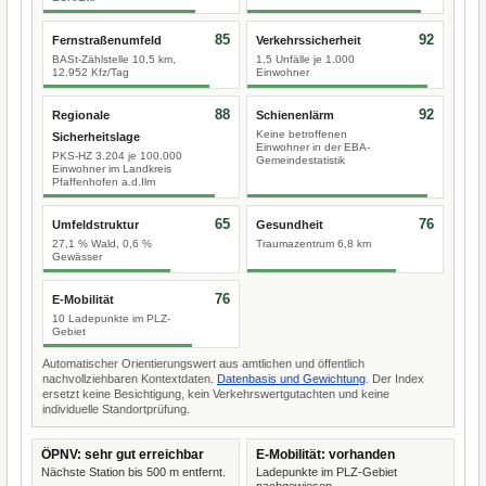
85
92
Fernstraßenumfeld
Verkehrssicherheit
BASt-Zählstelle 10,5 km,
1,5 Unfälle je 1.000
12.952 Kfz/Tag
Einwohner
88
92
Regionale
Schienenlärm
Keine betroffenen
Sicherheitslage
Einwohner in der EBA-
PKS-HZ 3.204 je 100.000
Gemeindestatistik
Einwohner im Landkreis
Pfaffenhofen a.d.Ilm
65
76
Umfeldstruktur
Gesundheit
27,1 % Wald, 0,6 %
Traumazentrum 6,8 km
Gewässer
76
E-Mobilität
10 Ladepunkte im PLZ-
Gebiet
Automatischer Orientierungswert aus amtlichen und öffentlich
nachvollziehbaren Kontextdaten.
Datenbasis und Gewichtung
. Der Index
ersetzt keine Besichtigung, kein Verkehrswertgutachten und keine
individuelle Standortprüfung.
ÖPNV: sehr gut erreichbar
E-Mobilität: vorhanden
Nächste Station bis 500 m entfernt.
Ladepunkte im PLZ-Gebiet