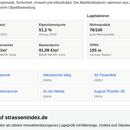
ngsmarkt, Sicherheit, Umwelt und Infrastruktur. Die Marktindikatoren stammen a
keine Objektbewertung.
Lagefaktoren
and
Eigentümerquote
Wohnqualität
%
51,2 %
76/100
 2022
Zensus 2022
gute Wohnqualität
otsmiete
Baulandpreis
ÖPNV
€/m²
91,09 €/m²
155 m
NKAR, Kreis
BBSR INKAR, Kreis
nächste Station
Heerstr.
Altendeicher Weg
Alt Treuenfeld
4
26954
26954
esertunnel
An der Weide
August-Thümler-Str.
4
26954
26954
uf strassenindex.de
ten als stärker immobilienbezogenes Lageprofil mit Mikrolage, Umfeld und Standort