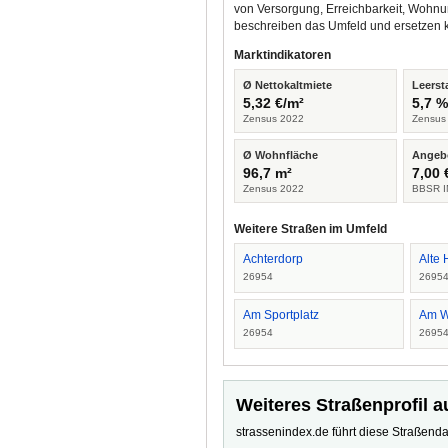
von Versorgung, Erreichbarkeit, Wohnu
beschreiben das Umfeld und ersetzen 
Marktindikatoren
Ø Nettokaltmiete
Leerst
5,32 €/m²
5,7 
Zensus 2022
Zensus
Ø Wohnfläche
Angeb
96,7 m²
7,00 
Zensus 2022
BBSR I
Weitere Straßen im Umfeld
Achterdorp
Alte 
26954
2695
Am Sportplatz
Am W
26954
2695
Weiteres Straßenprofil a
strassenindex.de führt diese Straßenda