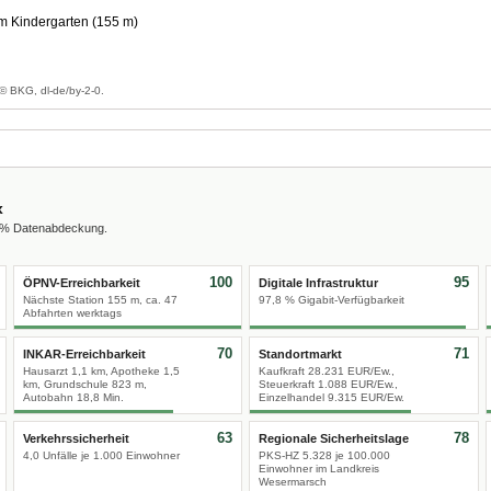
Kindergarten (155 m)
g
© BKG, dl-de/by-2-0.
x
0 % Datenabdeckung.
100
95
ÖPNV-Erreichbarkeit
Digitale Infrastruktur
Nächste Station 155 m, ca. 47
97,8 % Gigabit-Verfügbarkeit
Abfahrten werktags
70
71
INKAR-Erreichbarkeit
Standortmarkt
Hausarzt 1,1 km, Apotheke 1,5
Kaufkraft 28.231 EUR/Ew.,
km, Grundschule 823 m,
Steuerkraft 1.088 EUR/Ew.,
Autobahn 18,8 Min.
Einzelhandel 9.315 EUR/Ew.
63
78
Verkehrssicherheit
Regionale Sicherheitslage
4,0 Unfälle je 1.000 Einwohner
PKS-HZ 5.328 je 100.000
Einwohner im Landkreis
Wesermarsch