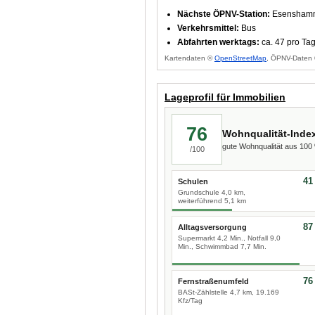
Nächste ÖPNV-Station:
Esenshamm 
Verkehrsmittel:
Bus
Abfahrten werktags:
ca. 47 pro Ta
Kartendaten ©
OpenStreetMap
, ÖPNV-Daten 
Lageprofil für Immobilien
76
Wohnqualität-Inde
gute Wohnqualität aus 10
/100
41
Schulen
Grundschule 4,0 km,
weiterführend 5,1 km
87
Alltagsversorgung
Supermarkt 4,2 Min., Notfall 9,0
Min., Schwimmbad 7,7 Min.
76
Fernstraßenumfeld
BASt-Zählstelle 4,7 km, 19.169
Kfz/Tag