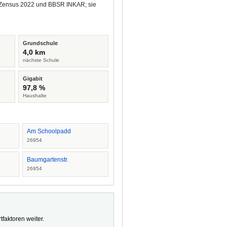
us Zensus 2022 und BBSR INKAR; sie
Grundschule
4,0 km
nächste Schule
Gigabit
97,8 %
Haushalte
Am Schoolpadd
26954
Baumgartenstr.
26954
faktoren weiter.