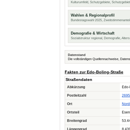
Kulturumfeld, Schutzgebiete, Schutzgebie
Wahlen & Regionalprofil
Bundestagswahl 2025, Zweitstimmenanteil
Demografie & Wirtschaft
Sozialstruktur regional, Demografie, Alters
Datenstand
Die vollständigen Quellennachweise, Datens
Fakten zur Edo-Boling-Straße
Straßendaten
Abkürzung
Edo-B
Postleitzahl
2695
Ort
Nor
Ortsteil
Ese
Breitengrad
53.4
Längengrad
8.43