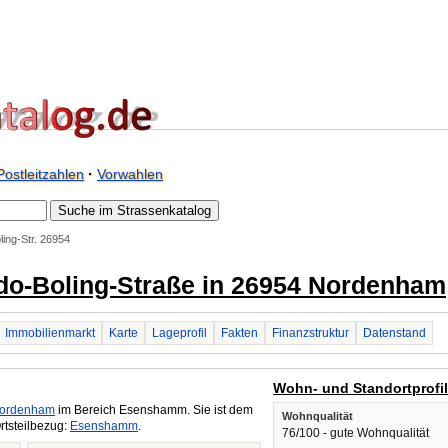
Postleitzahlen
·
Vorwahlen
ing-Str. 26954
Edo-Boling-Straße in 26954 Nordenham
Immobilienmarkt
Karte
Lageprofil
Fakten
Finanzstruktur
Datenstand
Wohn- und Standortprofi
ordenham
im Bereich Esenshamm. Sie ist dem
Wohnqualität
rtsteilbezug:
Esenshamm
.
76/100 - gute Wohnqualität