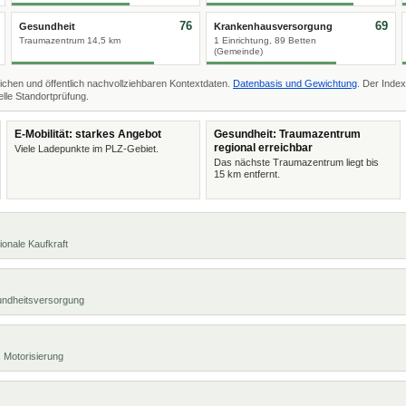
76
69
Gesundheit
Krankenhausversorgung
Traumazentrum 14,5 km
1 Einrichtung, 89 Betten
(Gemeinde)
ichen und öffentlich nachvollziehbaren Kontextdaten.
Datenbasis und Gewichtung
. Der Index
lle Standortprüfung.
E-Mobilität: starkes Angebot
Gesundheit: Traumazentrum
regional erreichbar
Viele Ladepunkte im PLZ-Gebiet.
Das nächste Traumazentrum liegt bis
15 km entfernt.
ionale Kaufkraft
undheitsversorgung
 Motorisierung