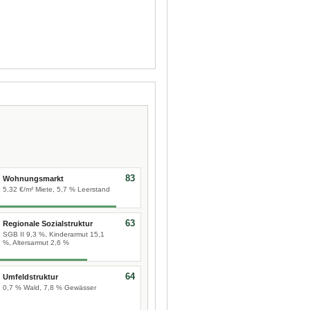
83
Wohnungsmarkt
5,32 €/m² Miete, 5,7 % Leerstand
63
Regionale Sozialstruktur
SGB II 9,3 %, Kinderarmut 15,1
%, Altersarmut 2,6 %
64
Umfeldstruktur
0,7 % Wald, 7,8 % Gewässer