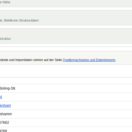
te Nähe
e, Wahlkreis-Strukturdaten
struktur
tände und Importdaten stehen auf der Seite
Quellennachweise und Datenimporte
.
oling-Str.
4
denham
nshamm
47662
9268