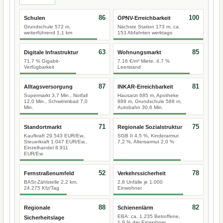
86
100
Schulen
ÖPNV-Erreichbarkeit
Grundschule 572 m,
Nächste Station 173 m, ca.
weiterführend 1,1 km
153 Abfahrten werktags
63
85
Digitale Infrastruktur
Wohnungsmarkt
71,7 % Gigabit-
7,16 €/m² Miete, 4,7 %
Verfügbarkeit
Leerstand
87
81
Alltagsversorgung
INKAR-Erreichbarkeit
Supermarkt 3,7 Min., Notfall
Hausarzt 685 m, Apotheke
12,0 Min., Schwimmbad 7,0
989 m, Grundschule 588 m,
Min.
Autobahn 30,6 Min.
71
75
Standortmarkt
Regionale Sozialstruktur
Kaufkraft 29.543 EUR/Ew.,
SGB II 4,5 %, Kinderarmut
Steuerkraft 1.047 EUR/Ew.,
7,2 %, Altersarmut 2,0 %
Einzelhandel 8.911
EUR/Ew.
52
78
Fernstraßenumfeld
Verkehrssicherheit
BASt-Zählstelle 2,2 km,
2,8 Unfälle je 1.000
24.275 Kfz/Tag
Einwohner
88
82
Regionale
Schienenlärm
EBA: ca. 1.235 Betroffene,
Sicherheitslage
1,9 % der Einwohner