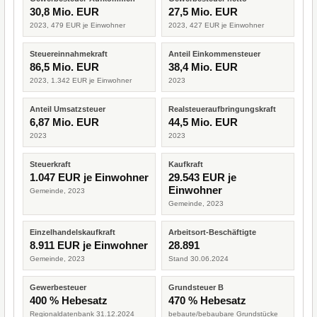
30,8 Mio. EUR
27,5 Mio. EUR
2023, 479 EUR je Einwohner
2023, 427 EUR je Einwohner
Steuereinnahmekraft
Anteil Einkommensteuer
86,5 Mio. EUR
38,4 Mio. EUR
2023, 1.342 EUR je Einwohner
2023
Anteil Umsatzsteuer
Realsteueraufbringungskraft
6,87 Mio. EUR
44,5 Mio. EUR
2023
2023
Steuerkraft
Kaufkraft
1.047 EUR je Einwohner
29.543 EUR je
Einwohner
Gemeinde, 2023
Gemeinde, 2023
Einzelhandelskaufkraft
Arbeitsort-Beschäftigte
8.911 EUR je Einwohner
28.891
Gemeinde, 2023
Stand 30.06.2024
Gewerbesteuer
Grundsteuer B
400 % Hebesatz
470 % Hebesatz
Regionaldatenbank 31.12.2024
bebaute/bebaubare Grundstücke