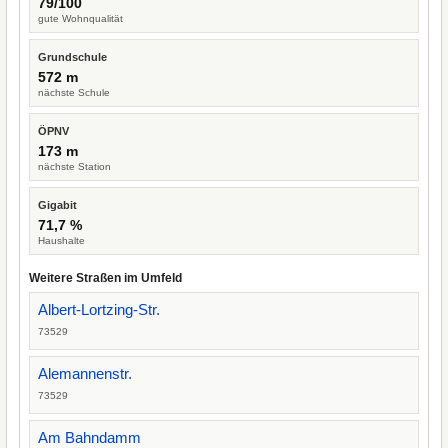
79/100
gute Wohnqualität
Grundschule
572 m
nächste Schule
ÖPNV
173 m
nächste Station
Gigabit
71,7 %
Haushalte
Weitere Straßen im Umfeld
Albert-Lortzing-Str.
73529
Alemannenstr.
73529
Am Bahndamm