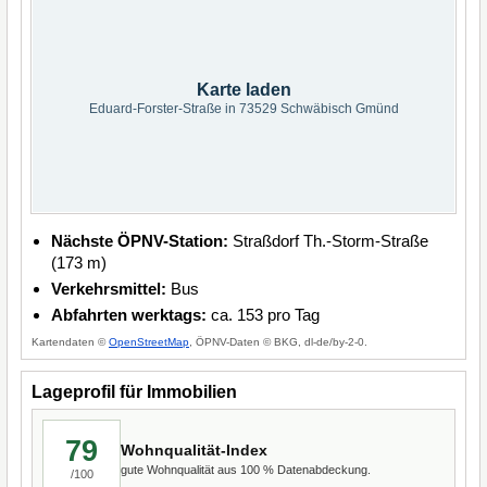
Karte laden
Eduard-Forster-Straße in 73529 Schwäbisch Gmünd
Nächste ÖPNV-Station:
Straßdorf Th.-Storm-Straße
(173 m)
Verkehrsmittel:
Bus
Abfahrten werktags:
ca. 153 pro Tag
Kartendaten ©
OpenStreetMap
, ÖPNV-Daten © BKG, dl-de/by-2-0.
Lageprofil für Immobilien
79
Wohnqualität-Index
gute Wohnqualität aus 100 % Datenabdeckung.
/100