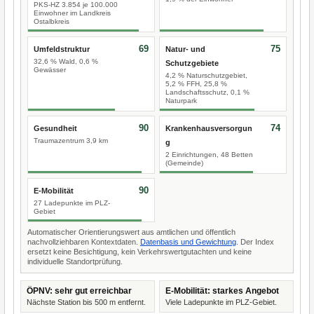
PKS-HZ 3.854 je 100.000
Einwohner im Landkreis
Ostalbkreis
69
75
Umfeldstruktur
Natur- und
32,6 % Wald, 0,6 %
Schutzgebiete
Gewässer
4,2 % Naturschutzgebiet,
5,2 % FFH, 25,8 %
Landschaftsschutz, 0,1 %
Naturpark
90
74
Gesundheit
Krankenhausversorgun
Traumazentrum 3,9 km
g
2 Einrichtungen, 48 Betten
(Gemeinde)
90
E-Mobilität
27 Ladepunkte im PLZ-
Gebiet
Automatischer Orientierungswert aus amtlichen und öffentlich
nachvollziehbaren Kontextdaten.
Datenbasis und Gewichtung
. Der Index
ersetzt keine Besichtigung, kein Verkehrswertgutachten und keine
individuelle Standortprüfung.
ÖPNV: sehr gut erreichbar
E-Mobilität: starkes Angebot
Nächste Station bis 500 m entfernt.
Viele Ladepunkte im PLZ-Gebiet.