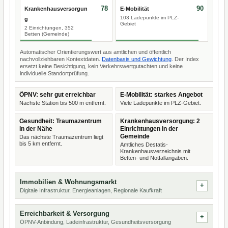
78
90
Krankenhausversorgun
E-Mobilität
103 Ladepunkte im PLZ-
g
Gebiet
2 Einrichtungen, 352
Betten (Gemeinde)
Automatischer Orientierungswert aus amtlichen und öffentlich
nachvollziehbaren Kontextdaten.
Datenbasis und Gewichtung
. Der Index
ersetzt keine Besichtigung, kein Verkehrswertgutachten und keine
individuelle Standortprüfung.
ÖPNV: sehr gut erreichbar
E-Mobilität: starkes Angebot
Nächste Station bis 500 m entfernt.
Viele Ladepunkte im PLZ-Gebiet.
Gesundheit: Traumazentrum
Krankenhausversorgung: 2
in der Nähe
Einrichtungen in der
Gemeinde
Das nächste Traumazentrum liegt
bis 5 km entfernt.
Amtliches Destatis-
Krankenhausverzeichnis mit
Betten- und Notfallangaben.
Immobilien & Wohnungsmarkt
Digitale Infrastruktur, Energieanlagen, Regionale Kaufkraft
Erreichbarkeit & Versorgung
ÖPNV-Anbindung, Ladeinfrastruktur, Gesundheitsversorgung