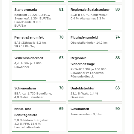
81
80
Standortmarkt
Regionale Sozialstruktur
Kaufkraft 32.221 EUR/Ew.,
SGB II 4,0 %, Kinderarmut
Steuerkraft 1.304 EUR/Ew.,
6,4 %, Altersarmut 2,3 %
Einzelhandel 9.902
EUR/Ew.
70
74
Fernstraßenumfeld
Flughafenumfeld
BASt-Zählstelle 8,2 km,
Oberpfaffenhofen 14,2 km
58.901 Kfz/Tag
63
88
Verkehrssicherheit
Regionale
4,4 Unfälle je 1.000
Sicherheitslage
Einwohner
PKS-HZ 3.307 je 100.000
Einwohner im Landkreis
Fürstenfeldbruck
70
63
Schienenlärm
Umfeldstruktur
EBA: ca. 1.730 Betroffene,
23,1 % Wald, 1,4 %
4,8 % der Einwohner
Gewässer
69
90
Natur- und
Gesundheit
Traumazentrum 3,6 km
Schutzgebiete
2,8 % Naturschutzgebiet,
4,3 % FFH, 15,6 %
Landschaftsschutz