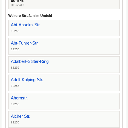
80,5 %
Haushalte
Weitere Straßen im Umfeld
Abt-Anselm-Str.
82256
Abt-Führer-Str.
82256
Adalbert-Stifter-Ring
82256
Adolf-Kolping-Str.
82256
Ahornstr.
82256
Aicher Str.
82256