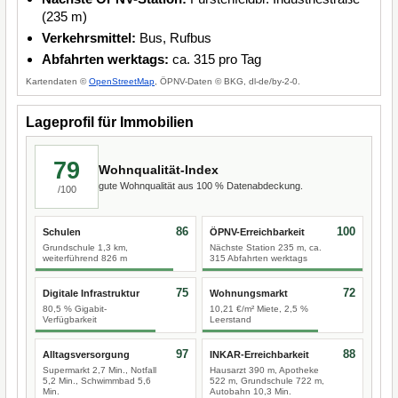
(235 m)
Verkehrsmittel:
Bus, Rufbus
Abfahrten werktags:
ca. 315 pro Tag
Kartendaten ©
OpenStreetMap
, ÖPNV-Daten © BKG, dl-de/by-2-0.
Lageprofil für Immobilien
79
Wohnqualität-Index
gute Wohnqualität aus 100 % Datenabdeckung.
/100
86
100
Schulen
ÖPNV-Erreichbarkeit
Grundschule 1,3 km,
Nächste Station 235 m, ca.
weiterführend 826 m
315 Abfahrten werktags
75
72
Digitale Infrastruktur
Wohnungsmarkt
80,5 % Gigabit-
10,21 €/m² Miete, 2,5 %
Verfügbarkeit
Leerstand
97
88
Alltagsversorgung
INKAR-Erreichbarkeit
Supermarkt 2,7 Min., Notfall
Hausarzt 390 m, Apotheke
5,2 Min., Schwimmbad 5,6
522 m, Grundschule 722 m,
Min.
Autobahn 10,3 Min.