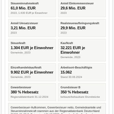
Steuereinnahmekraft
Anteil Einkommensteuer
61,0 Mio. EUR
29,6 Mio. EUR
2023, 1.630 EUR je Einwohner
2023
Anteil Umsatzsteuer
Realsteueraufbringungskraft
3,21 Mio. EUR
29,9 Mio. EUR
2023
2023
Steuerkraft
Kaufkraft
1.304 EUR je Einwohner
32.221 EUR je
Einwohner
Gemeinde, 2023
Gemeinde, 2023
Einzelhandelskaufkraft
Arbeitsort-Beschäftigte
9.902 EUR je Einwohner
15.062
Gemeinde, 2023
Stand 30.06.2024
Gewerbesteuer
Grundsteuer B
380 % Hebesatz
350 % Hebesatz
Regionaldatenbank 31.12.2024
bebaute/bebaubare Grundstücke
Gewerbesteuer-Aufkommen, Gewerbesteuer netto, Gemeindeanteile und
Steuereinnahmekraft stammen aus der Regionaldatenbank Deutschland