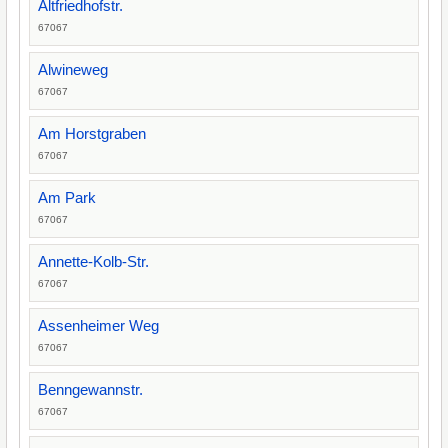
Altfriedhofstr.
67067
Alwineweg
67067
Am Horstgraben
67067
Am Park
67067
Annette-Kolb-Str.
67067
Assenheimer Weg
67067
Benngewannstr.
67067