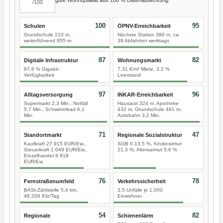
/100
100
95
Schulen
ÖPNV-Erreichbarkeit
Grundschule 210 m,
Nächste Station 380 m, ca.
weiterführend 955 m
39 Abfahrten werktags
87
82
Digitale Infrastruktur
Wohnungsmarkt
97,6 % Gigabit-
7,31 €/m² Miete, 3,2 %
Verfügbarkeit
Leerstand
97
96
Alltagsversorgung
INKAR-Erreichbarkeit
Supermarkt 2,3 Min., Notfall
Hausarzt 324 m, Apotheke
5,7 Min., Schwimmbad 6,1
432 m, Grundschule 461 m,
Min.
Autobahn 3,2 Min.
71
47
Standortmarkt
Regionale Sozialstruktur
Kaufkraft 27.915 EUR/Ew.,
SGB II 13,5 %, Kinderarmut
Steuerkraft 1.049 EUR/Ew.,
21,3 %, Altersarmut 5,6 %
Einzelhandel 8.918
EUR/Ew.
76
78
Fernstraßenumfeld
Verkehrssicherheit
BASt-Zählstelle 5,4 km,
3,5 Unfälle je 1.000
48.206 Kfz/Tag
Einwohner
54
82
Regionale
Schienenlärm