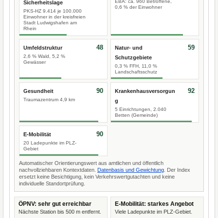
EBA: ca. 960 Betroffene,
Sicherheitslage
0,6 % der Einwohner
PKS-HZ 9.414 je 100.000
Einwohner in der kreisfreien
Stadt Ludwigshafen am
Rhein
48
59
Umfeldstruktur
Natur- und
2,6 % Wald, 5,2 %
Schutzgebiete
Gewässer
0,3 % FFH, 11,0 %
Landschaftsschutz
90
92
Gesundheit
Krankenhausversorgun
Traumazentrum 4,9 km
g
5 Einrichtungen, 2.040
Betten (Gemeinde)
90
E-Mobilität
20 Ladepunkte im PLZ-
Gebiet
Automatischer Orientierungswert aus amtlichen und öffentlich
nachvollziehbaren Kontextdaten.
Datenbasis und Gewichtung
. Der Index
ersetzt keine Besichtigung, kein Verkehrswertgutachten und keine
individuelle Standortprüfung.
ÖPNV: sehr gut erreichbar
E-Mobilität: starkes Angebot
Nächste Station bis 500 m entfernt.
Viele Ladepunkte im PLZ-Gebiet.