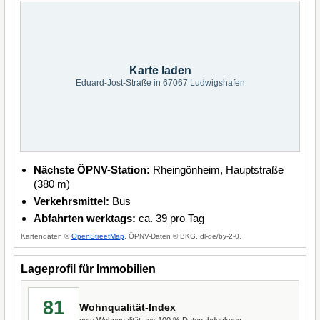
Karte laden
Eduard-Jost-Straße in 67067 Ludwigshafen
Nächste ÖPNV-Station:
Rheingönheim, Hauptstraße
(380 m)
Verkehrsmittel:
Bus
Abfahrten werktags:
ca. 39 pro Tag
Kartendaten ©
OpenStreetMap
, ÖPNV-Daten © BKG, dl-de/by-2-0.
Lageprofil für Immobilien
81
Wohnqualität-Index
gute Wohnqualität aus 100 % Datenabdeckung.