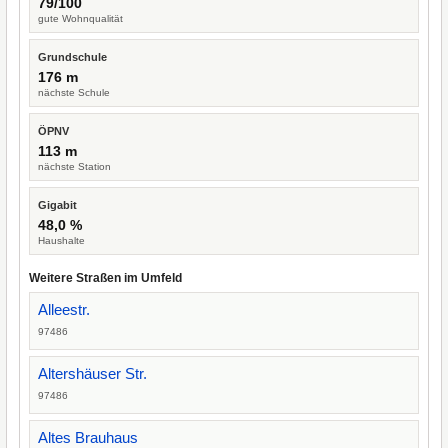
79/100
gute Wohnqualität
Grundschule
176 m
nächste Schule
ÖPNV
113 m
nächste Station
Gigabit
48,0 %
Haushalte
Weitere Straßen im Umfeld
Alleestr.
97486
Altershäuser Str.
97486
Altes Brauhaus