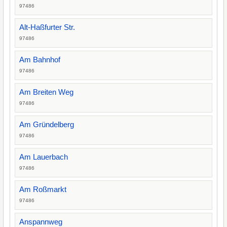
97486
Alt-Haßfurter Str.
97486
Am Bahnhof
97486
Am Breiten Weg
97486
Am Gründelberg
97486
Am Lauerbach
97486
Am Roßmarkt
97486
Anspannweg