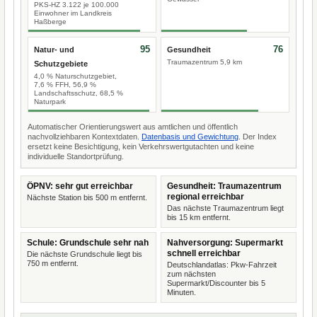
PKS-HZ 3.122 je 100.000
Einwohner im Landkreis
Haßberge
95
76
Natur- und
Gesundheit
Traumazentrum 5,9 km
Schutzgebiete
4,0 % Naturschutzgebiet,
7,6 % FFH, 56,9 %
Landschaftsschutz, 68,5 %
Naturpark
Automatischer Orientierungswert aus amtlichen und öffentlich
nachvollziehbaren Kontextdaten.
Datenbasis und Gewichtung
. Der Index
ersetzt keine Besichtigung, kein Verkehrswertgutachten und keine
individuelle Standortprüfung.
ÖPNV: sehr gut erreichbar
Gesundheit: Traumazentrum
regional erreichbar
Nächste Station bis 500 m entfernt.
Das nächste Traumazentrum liegt
bis 15 km entfernt.
Schule: Grundschule sehr nah
Nahversorgung: Supermarkt
schnell erreichbar
Die nächste Grundschule liegt bis
750 m entfernt.
Deutschlandatlas: Pkw-Fahrzeit
zum nächsten
Supermarkt/Discounter bis 5
Minuten.