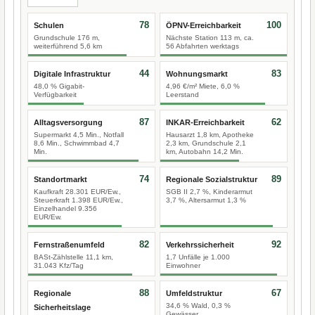
78
100
Schulen
ÖPNV-Erreichbarkeit
Grundschule 176 m,
Nächste Station 113 m, ca.
weiterführend 5,6 km
56 Abfahrten werktags
44
83
Digitale Infrastruktur
Wohnungsmarkt
48,0 % Gigabit-
4,96 €/m² Miete, 6,0 %
Verfügbarkeit
Leerstand
87
62
Alltagsversorgung
INKAR-Erreichbarkeit
Supermarkt 4,5 Min., Notfall
Hausarzt 1,8 km, Apotheke
8,6 Min., Schwimmbad 4,7
2,3 km, Grundschule 2,1
Min.
km, Autobahn 14,2 Min.
74
89
Standortmarkt
Regionale Sozialstruktur
Kaufkraft 28.301 EUR/Ew.,
SGB II 2,7 %, Kinderarmut
Steuerkraft 1.398 EUR/Ew.,
3,7 %, Altersarmut 1,3 %
Einzelhandel 9.356
EUR/Ew.
82
92
Fernstraßenumfeld
Verkehrssicherheit
BASt-Zählstelle 11,1 km,
1,7 Unfälle je 1.000
31.043 Kfz/Tag
Einwohner
88
67
Regionale
Umfeldstruktur
34,6 % Wald, 0,3 %
Sicherheitslage
Gewässer