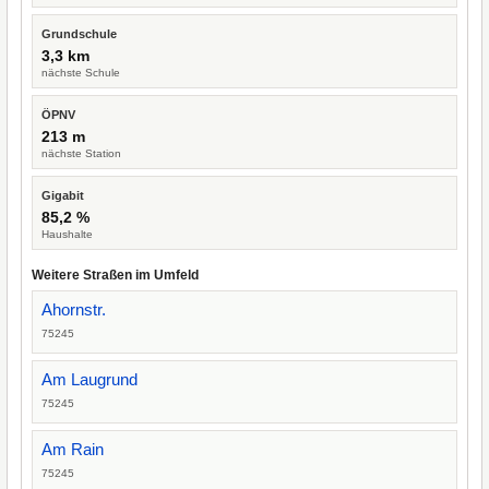
Grundschule
3,3 km
nächste Schule
ÖPNV
213 m
nächste Station
Gigabit
85,2 %
Haushalte
Weitere Straßen im Umfeld
Ahornstr.
75245
Am Laugrund
75245
Am Rain
75245