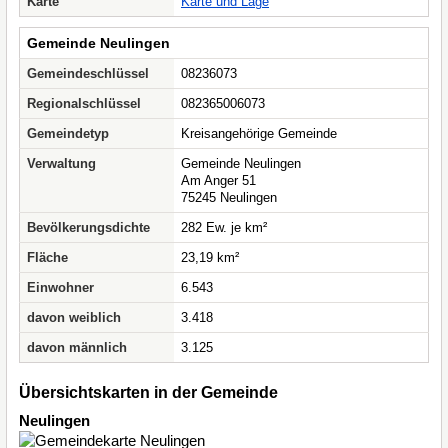
Karte
Karte und Lage
Gemeinde Neulingen
Gemeindeschlüssel
08236073
Regionalschlüssel
082365006073
Gemeindetyp
Kreisangehörige Gemeinde
Verwaltung
Gemeinde Neulingen
Am Anger 51
75245 Neulingen
Bevölkerungsdichte
282 Ew. je km²
Fläche
23,19 km²
Einwohner
6.543
davon weiblich
3.418
davon männlich
3.125
Übersichtskarten in der Gemeinde
Neulingen