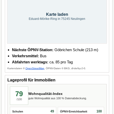
Karte laden
Eduard-Mörike-Ring in 75245 Neulingen
Nächste ÖPNV-Station:
Göbrichen Schule (213 m)
Verkehrsmittel:
Bus
Abfahrten werktags:
ca. 85 pro Tag
Kartendaten ©
OpenStreetMap
, ÖPNV-Daten © BKG, dl-de/by-2-0.
Lageprofil für Immobilien
79
Wohnqualität-Index
gute Wohnqualität aus 100 % Datenabdeckung.
/100
49
100
Schulen
ÖPNV-Erreichbarkeit