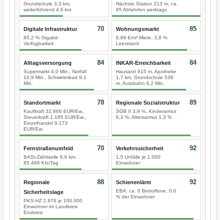
Grundschule 3,3 km,
Nächste Station 213 m, ca.
weiterführend 4,6 km
85 Abfahrten werktags
70
85
Digitale Infrastruktur
Wohnungsmarkt
85,2 % Gigabit-
6,89 €/m² Miete, 3,8 %
Verfügbarkeit
Leerstand
84
84
Alltagsversorgung
INKAR-Erreichbarkeit
Supermarkt 4,0 Min., Notfall
Hausarzt 915 m, Apotheke
10,9 Min., Schwimmbad 9,1
1,7 km, Grundschule 539
Min.
m, Autobahn 6,2 Min.
78
89
Standortmarkt
Regionale Sozialstruktur
Kaufkraft 32.666 EUR/Ew.,
SGB II 3,9 %, Kinderarmut
Steuerkraft 1.195 EUR/Ew.,
6,3 %, Altersarmut 1,3 %
Einzelhandel 9.173
EUR/Ew.
70
92
Fernstraßenumfeld
Verkehrssicherheit
BASt-Zählstelle 8,6 km,
1,5 Unfälle je 1.000
85.489 Kfz/Tag
Einwohner
88
92
Regionale
Schienenlärm
EBA: ca. 0 Betroffene, 0,0
Sicherheitslage
% der Einwohner
PKS-HZ 2.876 je 100.000
Einwohner im Landkreis
Enzkreis