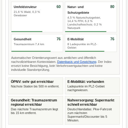
60
80
Umfeldstruktur
Natur- und
21,6 % Wald, 0,3 %
Schutzgebiete
Gewässer
4,5 % Naturschutzgebiet,
14,4 % FFH, 6,3 %
Landschaftsschutz, 0,2 %
Naturpark
76
76
Gesundheit
E-Mobilität
Traumazentrum 7,4 km
8 Ladepunkte im PLZ-
Gebiet
Automatischer Orientierungswert aus amtlichen und öffentlich
nachvollziehbaren Kontextdaten.
Datenbasis und Gewichtung
. Der Index
ersetzt keine Besichtigung, kein Verkehrswertgutachten und keine
individuelle Standortprüfung.
ÖPNV: sehr gut erreichbar
E-Mobilität: vorhanden
Nächste Station bis 500 m entfernt.
Ladepunkte im PLZ-Gebiet
nachgewiesen.
Gesundheit: Traumazentrum
Nahversorgung: Supermarkt
regional erreichbar
schnell erreichbar
Das nächste Traumazentrum liegt
Deutschlandatlas: Pkw-Fahrzeit
bis 15 km entfernt.
zum nächsten
Supermarkt/Discounter bis 5
Minuten.