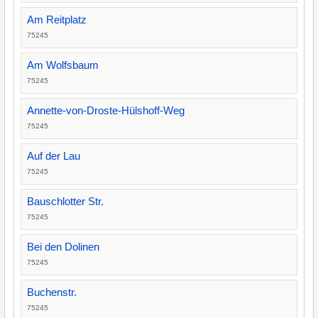
Am Reitplatz
75245
Am Wolfsbaum
75245
Annette-von-Droste-Hülshoff-Weg
75245
Auf der Lau
75245
Bauschlotter Str.
75245
Bei den Dolinen
75245
Buchenstr.
75245