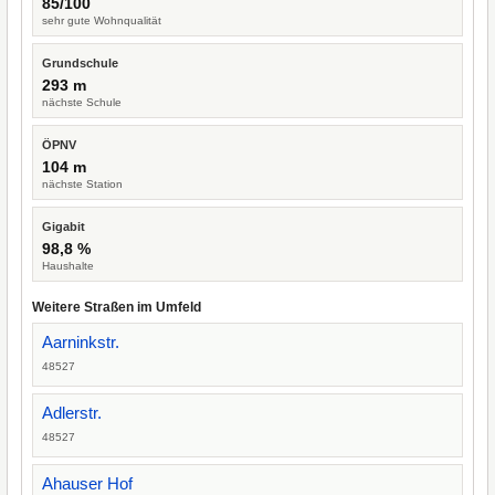
85/100
sehr gute Wohnqualität
Grundschule
293 m
nächste Schule
ÖPNV
104 m
nächste Station
Gigabit
98,8 %
Haushalte
Weitere Straßen im Umfeld
Aarninkstr.
48527
Adlerstr.
48527
Ahauser Hof