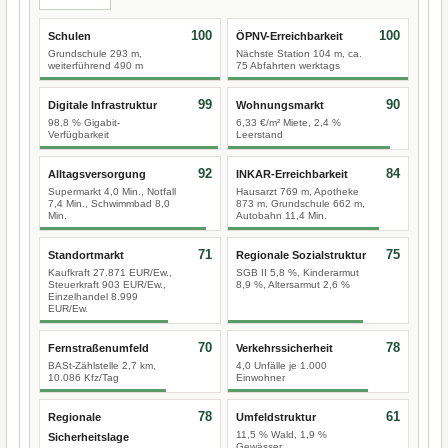
100
100
Schulen
ÖPNV-Erreichbarkeit
Grundschule 293 m,
Nächste Station 104 m, ca.
weiterführend 490 m
75 Abfahrten werktags
99
90
Digitale Infrastruktur
Wohnungsmarkt
98,8 % Gigabit-
6,33 €/m² Miete, 2,4 %
Verfügbarkeit
Leerstand
92
84
Alltagsversorgung
INKAR-Erreichbarkeit
Supermarkt 4,0 Min., Notfall
Hausarzt 769 m, Apotheke
7,4 Min., Schwimmbad 8,0
873 m, Grundschule 662 m,
Min.
Autobahn 11,4 Min.
71
75
Standortmarkt
Regionale Sozialstruktur
Kaufkraft 27.871 EUR/Ew.,
SGB II 5,8 %, Kinderarmut
Steuerkraft 903 EUR/Ew.,
8,9 %, Altersarmut 2,6 %
Einzelhandel 8.999
EUR/Ew.
70
78
Fernstraßenumfeld
Verkehrssicherheit
BASt-Zählstelle 2,7 km,
4,0 Unfälle je 1.000
10.086 Kfz/Tag
Einwohner
78
61
Regionale
Umfeldstruktur
11,5 % Wald, 1,9 %
Sicherheitslage
Gewässer