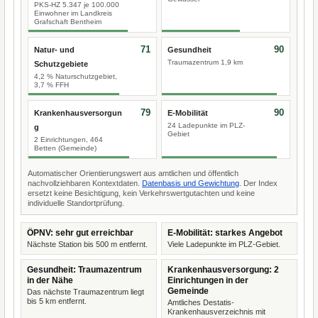
PKS-HZ 5.347 je 100.000
Einwohner im Landkreis
Grafschaft Bentheim
71
90
Natur- und
Gesundheit
Traumazentrum 1,9 km
Schutzgebiete
4,2 % Naturschutzgebiet,
3,7 % FFH
79
90
Krankenhausversorgun
E-Mobilität
24 Ladepunkte im PLZ-
g
Gebiet
2 Einrichtungen, 464
Betten (Gemeinde)
Automatischer Orientierungswert aus amtlichen und öffentlich
nachvollziehbaren Kontextdaten.
Datenbasis und Gewichtung
. Der Index
ersetzt keine Besichtigung, kein Verkehrswertgutachten und keine
individuelle Standortprüfung.
ÖPNV: sehr gut erreichbar
E-Mobilität: starkes Angebot
Nächste Station bis 500 m entfernt.
Viele Ladepunkte im PLZ-Gebiet.
Gesundheit: Traumazentrum
Krankenhausversorgung: 2
in der Nähe
Einrichtungen in der
Gemeinde
Das nächste Traumazentrum liegt
bis 5 km entfernt.
Amtliches Destatis-
Krankenhausverzeichnis mit