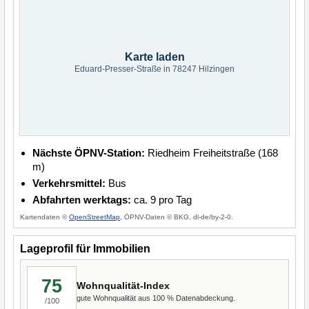
Karte laden
Eduard-Presser-Straße in 78247 Hilzingen
Nächste ÖPNV-Station:
Riedheim Freiheitstraße (168
m)
Verkehrsmittel:
Bus
Abfahrten werktags:
ca. 9 pro Tag
Kartendaten ©
OpenStreetMap
, ÖPNV-Daten © BKG, dl-de/by-2-0.
Lageprofil für Immobilien
75
Wohnqualität-Index
gute Wohnqualität aus 100 % Datenabdeckung.
/100