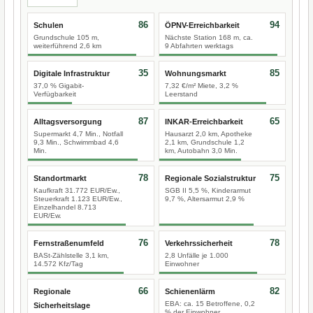
86
94
Schulen
ÖPNV-Erreichbarkeit
Grundschule 105 m,
Nächste Station 168 m, ca.
weiterführend 2,6 km
9 Abfahrten werktags
35
85
Digitale Infrastruktur
Wohnungsmarkt
37,0 % Gigabit-
7,32 €/m² Miete, 3,2 %
Verfügbarkeit
Leerstand
87
65
Alltagsversorgung
INKAR-Erreichbarkeit
Supermarkt 4,7 Min., Notfall
Hausarzt 2,0 km, Apotheke
9,3 Min., Schwimmbad 4,6
2,1 km, Grundschule 1,2
Min.
km, Autobahn 3,0 Min.
78
75
Standortmarkt
Regionale Sozialstruktur
Kaufkraft 31.772 EUR/Ew.,
SGB II 5,5 %, Kinderarmut
Steuerkraft 1.123 EUR/Ew.,
9,7 %, Altersarmut 2,9 %
Einzelhandel 8.713
EUR/Ew.
76
78
Fernstraßenumfeld
Verkehrssicherheit
BASt-Zählstelle 3,1 km,
2,8 Unfälle je 1.000
14.572 Kfz/Tag
Einwohner
66
82
Regionale
Schienenlärm
EBA: ca. 15 Betroffene, 0,2
Sicherheitslage
% der Einwohner