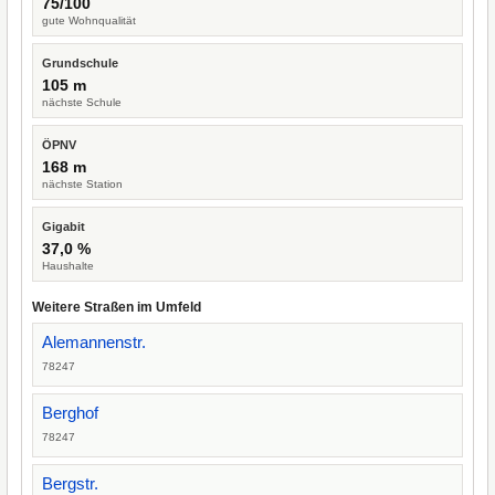
75/100
gute Wohnqualität
Grundschule
105 m
nächste Schule
ÖPNV
168 m
nächste Station
Gigabit
37,0 %
Haushalte
Weitere Straßen im Umfeld
Alemannenstr.
78247
Berghof
78247
Bergstr.