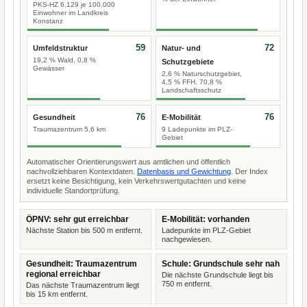
PKS-HZ 6.129 je 100.000
Einwohner im Landkreis
Konstanz
59
72
Umfeldstruktur
Natur- und
19,2 % Wald, 0,8 %
Schutzgebiete
Gewässer
2,6 % Naturschutzgebiet,
4,5 % FFH, 70,8 %
Landschaftsschutz
76
76
Gesundheit
E-Mobilität
Traumazentrum 5,6 km
9 Ladepunkte im PLZ-
Gebiet
Automatischer Orientierungswert aus amtlichen und öffentlich
nachvollziehbaren Kontextdaten.
Datenbasis und Gewichtung
. Der Index
ersetzt keine Besichtigung, kein Verkehrswertgutachten und keine
individuelle Standortprüfung.
ÖPNV: sehr gut erreichbar
E-Mobilität: vorhanden
Nächste Station bis 500 m entfernt.
Ladepunkte im PLZ-Gebiet
nachgewiesen.
Gesundheit: Traumazentrum
Schule: Grundschule sehr nah
regional erreichbar
Die nächste Grundschule liegt bis
750 m entfernt.
Das nächste Traumazentrum liegt
bis 15 km entfernt.