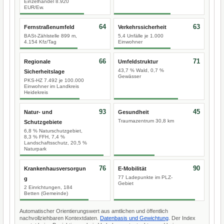
Einzelhandel 8.920
EUR/Ew.
64
63
Fernstraßenumfeld
Verkehrssicherheit
BASt-Zählstelle 899 m,
5,4 Unfälle je 1.000
4.154 Kfz/Tag
Einwohner
66
71
Regionale
Umfeldstruktur
43,7 % Wald, 0,7 %
Sicherheitslage
Gewässer
PKS-HZ 7.492 je 100.000
Einwohner im Landkreis
Heidekreis
93
45
Natur- und
Gesundheit
Traumazentrum 30,8 km
Schutzgebiete
6,8 % Naturschutzgebiet,
8,3 % FFH, 7,4 %
Landschaftsschutz, 20,5 %
Naturpark
76
90
Krankenhausversorgun
E-Mobilität
77 Ladepunkte im PLZ-
g
Gebiet
2 Einrichtungen, 184
Betten (Gemeinde)
Automatischer Orientierungswert aus amtlichen und öffentlich
nachvollziehbaren Kontextdaten.
Datenbasis und Gewichtung
. Der Index