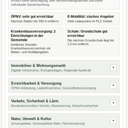
ersetzt keine Besichtigung, kein Verkehrswertgutachten und keine
individuelle Standortprüfung.
ÖPNV: sehr gut erreichbar
E-Mobilität: starkes Angebot
Nächste Station bis 500 m entfernt.
Viele Ladepunkte im PLZ-Gebiet.
Krankenhausversorgung: 2
Schule: Grundschule gut
Einrichtungen in der
erreichbar
Gemeinde
Die nächste Grundschule liegt bis
1,5 km entfernt.
Amtliches Destatis-
Krankenhausverzeichnis mit
Betten- und Notfallangaben.
Immobilien & Wohnungsmarkt
Digitale Infrastruktur, Energieanlagen, Regionale Kaufkraft
Erreichbarkeit & Versorgung
ÖPNV-Anbindung, Ladeinfrastruktur, Gesundheitsversorgung
Verkehr, Sicherheit & Lärm
Bundesfernstraßen-Verkehr, Motorisierung, Verkehrssicherheit
Natur, Umwelt & Kultur
Schutzgebiete, Schutzgebiete Nähe, Flächennutzung