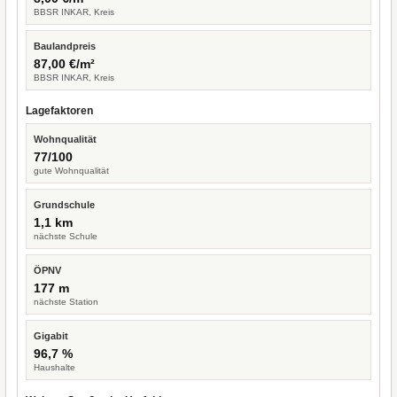
BBSR INKAR, Kreis
Baulandpreis
87,00 €/m²
BBSR INKAR, Kreis
Lagefaktoren
Wohnqualität
77/100
gute Wohnqualität
Grundschule
1,1 km
nächste Schule
ÖPNV
177 m
nächste Station
Gigabit
96,7 %
Haushalte