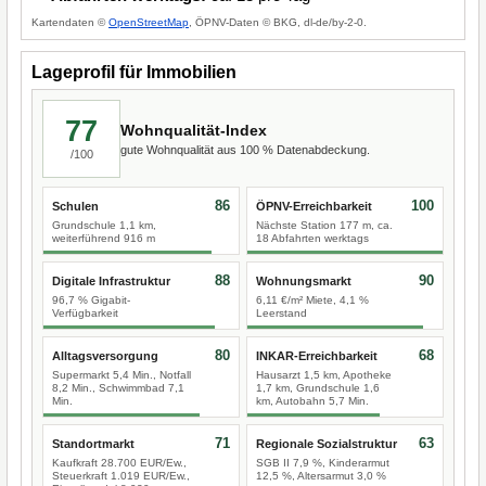
Kartendaten ©
OpenStreetMap
, ÖPNV-Daten © BKG, dl-de/by-2-0.
Lageprofil für Immobilien
77
Wohnqualität-Index
gute Wohnqualität aus 100 % Datenabdeckung.
/100
86
100
Schulen
ÖPNV-Erreichbarkeit
Grundschule 1,1 km,
Nächste Station 177 m, ca.
weiterführend 916 m
18 Abfahrten werktags
88
90
Digitale Infrastruktur
Wohnungsmarkt
96,7 % Gigabit-
6,11 €/m² Miete, 4,1 %
Verfügbarkeit
Leerstand
80
68
Alltagsversorgung
INKAR-Erreichbarkeit
Supermarkt 5,4 Min., Notfall
Hausarzt 1,5 km, Apotheke
8,2 Min., Schwimmbad 7,1
1,7 km, Grundschule 1,6
Min.
km, Autobahn 5,7 Min.
71
63
Standortmarkt
Regionale Sozialstruktur
Kaufkraft 28.700 EUR/Ew.,
SGB II 7,9 %, Kinderarmut
Steuerkraft 1.019 EUR/Ew.,
12,5 %, Altersarmut 3,0 %