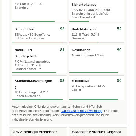
3,8 Unfälle je 1.000
Sicherheitslage
Einwohner
PKS-HZ 12.466 je 100.000
Einwohner in der kreisfreien
Stadt Düsseldorf
92
52
Schienenlärm
Umfeldstruktur
EBA: ca. 435 Betroffene,
11,7 % Wald, 5,9 %
0,1 % der Einwohner
Gewässer
81
90
Natur- und
Gesundheit
Traumazentrum 2,3 km
Schutzgebiete
7,0 % Naturschutzgebiet,
4,1 % FFH, 31,2 %
Landschaftsschutz
92
90
Krankenhausversorgun
E-Mobilität
28 Ladepunkte im PLZ-
g
Gebiet
18 Einrichtungen, 4.274
Betten (Gemeinde)
Automatischer Orientierungswert aus amtlichen und öffentlich
nachvollziehbaren Kontextdaten.
Datenbasis und Gewichtung
. Der Index
ersetzt keine Besichtigung, kein Verkehrswertgutachten und keine
individuelle Standortprüfung.
ÖPNV: sehr gut erreichbar
E-Mobilität: starkes Angebot