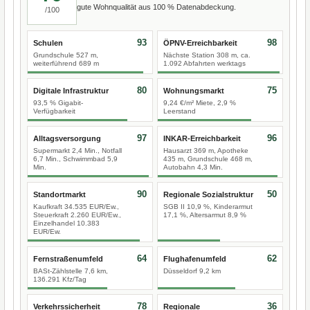
gute Wohnqualität aus 100 % Datenabdeckung.
/100
93
98
Schulen
ÖPNV-Erreichbarkeit
Grundschule 527 m,
Nächste Station 308 m, ca.
weiterführend 689 m
1.092 Abfahrten werktags
80
75
Digitale Infrastruktur
Wohnungsmarkt
93,5 % Gigabit-
9,24 €/m² Miete, 2,9 %
Verfügbarkeit
Leerstand
97
96
Alltagsversorgung
INKAR-Erreichbarkeit
Supermarkt 2,4 Min., Notfall
Hausarzt 369 m, Apotheke
6,7 Min., Schwimmbad 5,9
435 m, Grundschule 468 m,
Min.
Autobahn 4,3 Min.
90
50
Standortmarkt
Regionale Sozialstruktur
Kaufkraft 34.535 EUR/Ew.,
SGB II 10,9 %, Kinderarmut
Steuerkraft 2.260 EUR/Ew.,
17,1 %, Altersarmut 8,9 %
Einzelhandel 10.383
EUR/Ew.
64
62
Fernstraßenumfeld
Flughafenumfeld
BASt-Zählstelle 7,6 km,
Düsseldorf 9,2 km
136.291 Kfz/Tag
78
36
Verkehrssicherheit
Regionale