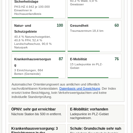
60,3 % Wald, 0,9 %
Sicherheitslage
Gewässer
PKS-HZ 4.942 je 100.000
Einwohner in
Hochsauerlandkreis
100
60
Natur- und
Gesundheit
Traumazentrum 18,4 km
Schutzgebiete
40,4 % Naturschutzgebiet,
40,6 % FFH, 52,4 %
Landschaftsschutz, 90,6 %
Naturpark
87
76
Krankenhausversorgun
E-Mobilität
15 Ladepunkte im PLZ-
g
Gebiet
3 Einrichtungen, 664
Betten (Gemeinde)
Automatischer Orientierungswert aus amtlichen und öffentlich
nachvollziehbaren Kontextdaten.
Datenbasis und Gewichtung
. Der Index
ersetzt keine Besichtigung, kein Verkehrswertgutachten und keine
individuelle Standortprüfung.
ÖPNV: sehr gut erreichbar
E-Mobilität: vorhanden
Nächste Station bis 500 m entfernt.
Ladepunkte im PLZ-Gebiet
nachgewiesen.
Krankenhausversorgung: 3
Schule: Grundschule sehr nah