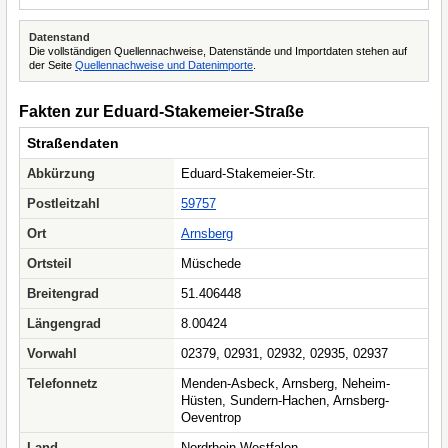
Datenstand
Die vollständigen Quellennachweise, Datenstände und Importdaten stehen auf
der Seite
Quellennachweise und Datenimporte
.
Fakten zur Eduard-Stakemeier-Straße
Straßendaten
Abkürzung
Eduard-Stakemeier-Str.
Postleitzahl
59757
Ort
Arnsberg
Ortsteil
Müschede
Breitengrad
51.406448
Längengrad
8.00424
Vorwahl
02379, 02931, 02932, 02935, 02937
Telefonnetz
Menden-Asbeck, Arnsberg, Neheim-
Hüsten, Sundern-Hachen, Arnsberg-
Oeventrop
Land
Nordrhein-Westfalen