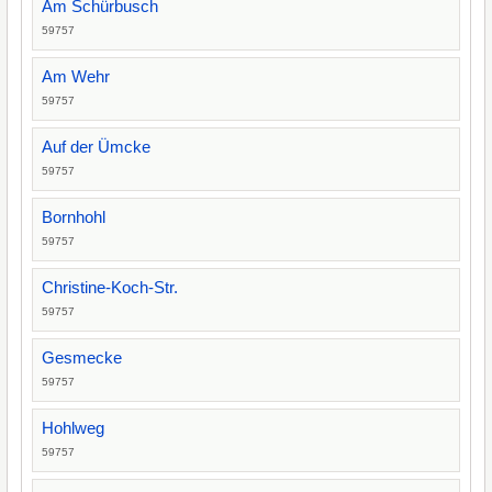
Am Schürbusch
59757
Am Wehr
59757
Auf der Ümcke
59757
Bornhohl
59757
Christine-Koch-Str.
59757
Gesmecke
59757
Hohlweg
59757