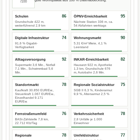
/100
86
95
Schulen
ÖPNV-Erreichbarkeit
Grundschule 422 m,
Nächste Station 336 m, ca.
weiterführend 2,9 km
54 Abfahrten werktags
74
90
Digitale Infrastruktur
Wohnungsmarkt
91,6 % Gigabit-
5,31 €/m² Miete, 4,1 %
Verfügbarkeit
Leerstand
92
82
Alltagsversorgung
INKAR-Erreichbarkeit
Supermarkt 3,6 Min., Notfall
Hausarzt 922 m, Apotheke
7,1 Min., Schwimmbad 5,6
1,3 km, Grundschule 676
Min.
m, Autobahn 2,6 Min.
78
75
Standortmarkt
Regionale Sozialstruktur
Kaufkraft 30.850 EUR/Ew.,
SGB II 6,3 %, Kinderarmut
Steuerkraft 1.067 EUR/Ew.,
9,9 %, Altersarmut 2,5 %
Einzelhandel 9.171
EUR/Ew.
76
78
Fernstraßenumfeld
Verkehrssicherheit
BASt-Zählstelle 7,8 km,
2,8 Unfälle je 1.000
22.712 Kfz/Tag
Einwohner
78
77
Regionale
Umfeldstruktur