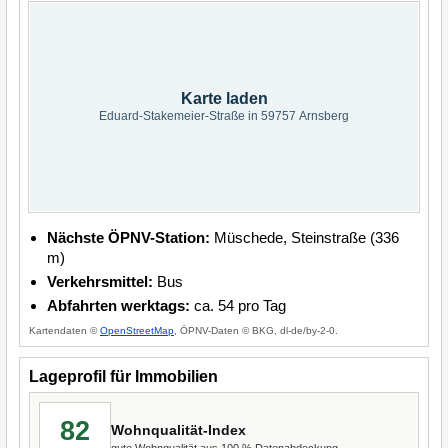
Karte laden
Eduard-Stakemeier-Straße in 59757 Arnsberg
Nächste ÖPNV-Station:
Müschede, Steinstraße (336
m)
Verkehrsmittel:
Bus
Abfahrten werktags:
ca. 54 pro Tag
Kartendaten ©
OpenStreetMap
, ÖPNV-Daten © BKG, dl-de/by-2-0.
Lageprofil für Immobilien
82
Wohnqualität-Index
gute Wohnqualität aus 100 % Datenabdeckung.