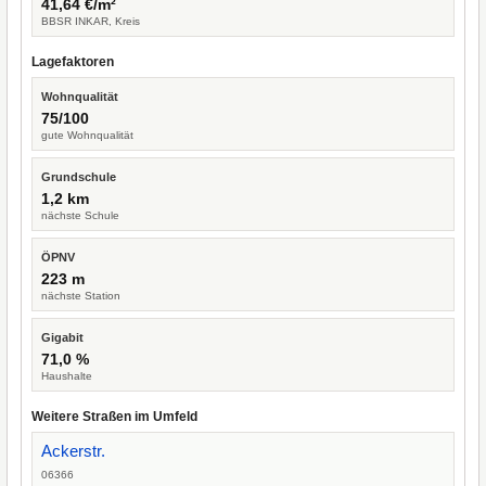
41,64 €/m²
BBSR INKAR, Kreis
Lagefaktoren
Wohnqualität
75/100
gute Wohnqualität
Grundschule
1,2 km
nächste Schule
ÖPNV
223 m
nächste Station
Gigabit
71,0 %
Haushalte
Weitere Straßen im Umfeld
Ackerstr.
06366