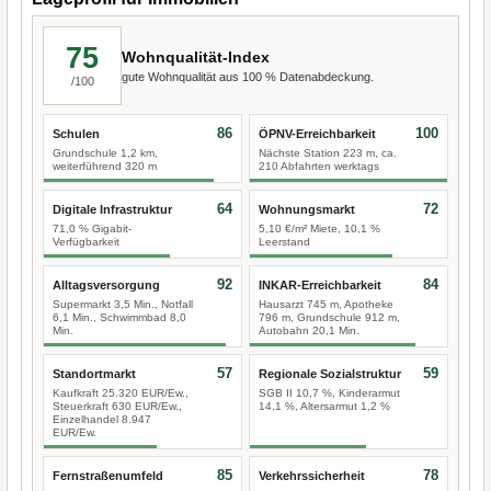
75
Wohnqualität-Index
gute Wohnqualität aus 100 % Datenabdeckung.
/100
86
100
Schulen
ÖPNV-Erreichbarkeit
Grundschule 1,2 km,
Nächste Station 223 m, ca.
weiterführend 320 m
210 Abfahrten werktags
64
72
Digitale Infrastruktur
Wohnungsmarkt
71,0 % Gigabit-
5,10 €/m² Miete, 10,1 %
Verfügbarkeit
Leerstand
92
84
Alltagsversorgung
INKAR-Erreichbarkeit
Supermarkt 3,5 Min., Notfall
Hausarzt 745 m, Apotheke
6,1 Min., Schwimmbad 8,0
796 m, Grundschule 912 m,
Min.
Autobahn 20,1 Min.
57
59
Standortmarkt
Regionale Sozialstruktur
Kaufkraft 25.320 EUR/Ew.,
SGB II 10,7 %, Kinderarmut
Steuerkraft 630 EUR/Ew.,
14,1 %, Altersarmut 1,2 %
Einzelhandel 8.947
EUR/Ew.
85
78
Fernstraßenumfeld
Verkehrssicherheit