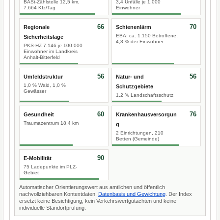
BASt-Zählstelle 12,5 km,
3,4 Unfälle je 1.000
7.664 Kfz/Tag
Einwohner
66
70
Regionale
Schienenlärm
EBA: ca. 1.150 Betroffene,
Sicherheitslage
4,8 % der Einwohner
PKS-HZ 7.146 je 100.000
Einwohner im Landkreis
Anhalt-Bitterfeld
56
56
Umfeldstruktur
Natur- und
1,0 % Wald, 1,0 %
Schutzgebiete
Gewässer
1,2 % Landschaftsschutz
60
76
Gesundheit
Krankenhausversorgun
Traumazentrum 18,4 km
g
2 Einrichtungen, 210
Betten (Gemeinde)
90
E-Mobilität
75 Ladepunkte im PLZ-
Gebiet
Automatischer Orientierungswert aus amtlichen und öffentlich
nachvollziehbaren Kontextdaten.
Datenbasis und Gewichtung
. Der Index
ersetzt keine Besichtigung, kein Verkehrswertgutachten und keine
individuelle Standortprüfung.