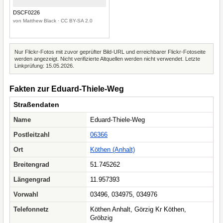
DSCF0226
von Matthew Black · CC BY-SA 2.0
Nur Flickr-Fotos mit zuvor geprüfter Bild-URL und erreichbarer Flickr-Fotoseite
werden angezeigt. Nicht verifizierte Altquellen werden nicht verwendet. Letzte
Linkprüfung: 15.05.2026.
Fakten zur Eduard-Thiele-Weg
Straßendaten
Name
Eduard-Thiele-Weg
Postleitzahl
06366
Ort
Köthen (Anhalt)
Breitengrad
51.745262
Längengrad
11.957393
Vorwahl
03496, 034975, 034976
Telefonnetz
Köthen Anhalt, Görzig Kr Köthen,
Gröbzig