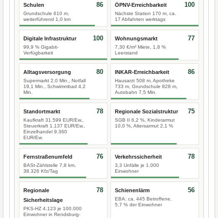
86
100
Schulen
ÖPNV-Erreichbarkeit
Grundschule 610 m,
Nächste Station 170 m, ca.
weiterführend 1,0 km
17 Abfahrten werktags
100
77
Digitale Infrastruktur
Wohnungsmarkt
99,9 % Gigabit-
7,30 €/m² Miete, 1,8 %
Verfügbarkeit
Leerstand
80
86
Alltagsversorgung
INKAR-Erreichbarkeit
Supermarkt 2,0 Min., Notfall
Hausarzt 508 m, Apotheke
19,1 Min., Schwimmbad 4,2
733 m, Grundschule 828 m,
Min.
Autobahn 7,5 Min.
78
75
Standortmarkt
Regionale Sozialstruktur
Kaufkraft 31.599 EUR/Ew.,
SGB II 6,2 %, Kinderarmut
Steuerkraft 1.137 EUR/Ew.,
10,0 %, Altersarmut 2,1 %
Einzelhandel 9.360
EUR/Ew.
76
78
Fernstraßenumfeld
Verkehrssicherheit
BASt-Zählstelle 7,8 km,
3,3 Unfälle je 1.000
38.326 Kfz/Tag
Einwohner
78
56
Regionale
Schienenlärm
EBA: ca. 445 Betroffene,
Sicherheitslage
5,7 % der Einwohner
PKS-HZ 4.123 je 100.000
Einwohner in Rendsburg-