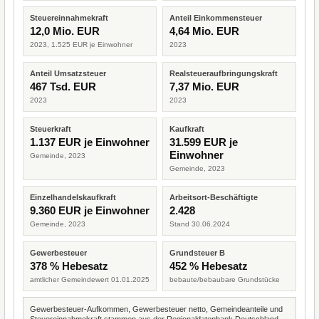
Steuereinnahmekraft
Anteil Einkommensteuer
12,0 Mio. EUR
4,64 Mio. EUR
2023, 1.525 EUR je Einwohner
2023
Anteil Umsatzsteuer
Realsteueraufbringungskraft
467 Tsd. EUR
7,37 Mio. EUR
2023
2023
Steuerkraft
Kaufkraft
1.137 EUR je Einwohner
31.599 EUR je
Einwohner
Gemeinde, 2023
Gemeinde, 2023
Einzelhandelskaufkraft
Arbeitsort-Beschäftigte
9.360 EUR je Einwohner
2.428
Gemeinde, 2023
Stand 30.06.2024
Gewerbesteuer
Grundsteuer B
378 % Hebesatz
452 % Hebesatz
amtlicher Gemeindewert 01.01.2025
bebaute/bebaubare Grundstücke
Gewerbesteuer-Aufkommen, Gewerbesteuer netto, Gemeindeanteile und