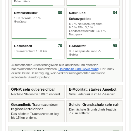
Eckernförde
66
84
Umfeldstruktur
Natur- und
10,6 % Wald, 7,5 %
Schutzgebiete
Gewässer
6,2 % Naturschutzgebiet,
9,5 % FFH, 3,5 %
Landschaftsschutz, 14,7 %
Naturpark
76
90
Gesundheit
E-Mobilität
Traumazentrum 13,0 km
38 Ladepunkte im PLZ-
Gebiet
Automatischer Orientierungswert aus amtlichen und öffentlich
nachvollziehbaren Kontextdaten.
Datenbasis und Gewichtung
. Der Index
ersetzt keine Besichtigung, kein Verkehrswertgutachten und keine
individuelle Standortprüfung.
ÖPNV: sehr gut erreichbar
E-Mobilität: starkes Angebot
Nächste Station bis 500 m entfernt.
Viele Ladepunkte im PLZ-Gebiet.
Gesundheit: Traumazentrum
Schule: Grundschule sehr nah
regional erreichbar
Die nächste Grundschule liegt bis
750 m entfernt.
Das nächste Traumazentrum liegt
bis 15 km entfernt.