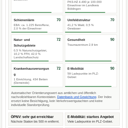
PKS-HZ 4.490 je 100.000
Einwohner im Landkreis
Böblingen
70
70
Schienenlärm
Umfeldstruktur
EBA: ca. 1.225 Betroffene,
41,2 % Wald, 0,5 %
2,0 % der Einwohner
Gewässer
72
90
Natur- und
Gesundheit
Traumazentrum 2,9 km
Schutzgebiete
0,5 % Naturschutzgebiet,
10,2 % FFH, 42,0 %
Landschaftsschutz
72
90
Krankenhausversorgun
E-Mobilität
59 Ladepunkte im PLZ-
g
Gebiet
1 Einrichtung, 434 Betten
(Gemeinde)
Automatischer Orientierungswert aus amtlichen und öffentlich
nachvollziehbaren Kontextdaten.
Datenbasis und Gewichtung
. Der Index
ersetzt keine Besichtigung, kein Verkehrswertgutachten und keine
individuelle Standortprüfung.
ÖPNV: sehr gut erreichbar
E-Mobilität: starkes Angebot
Nächste Station bis 500 m entfernt.
Viele Ladepunkte im PLZ-Gebiet.