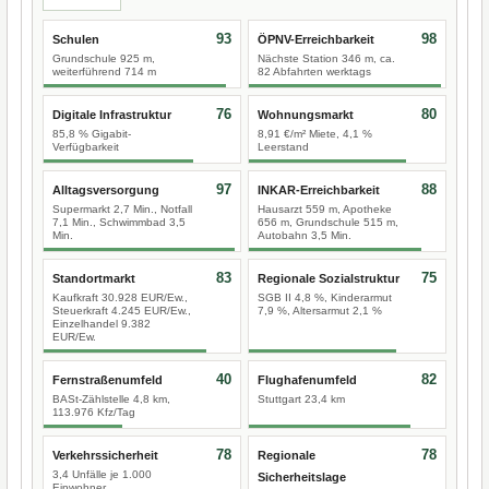
93
98
Schulen
ÖPNV-Erreichbarkeit
Grundschule 925 m,
Nächste Station 346 m, ca.
weiterführend 714 m
82 Abfahrten werktags
76
80
Digitale Infrastruktur
Wohnungsmarkt
85,8 % Gigabit-
8,91 €/m² Miete, 4,1 %
Verfügbarkeit
Leerstand
97
88
Alltagsversorgung
INKAR-Erreichbarkeit
Supermarkt 2,7 Min., Notfall
Hausarzt 559 m, Apotheke
7,1 Min., Schwimmbad 3,5
656 m, Grundschule 515 m,
Min.
Autobahn 3,5 Min.
83
75
Standortmarkt
Regionale Sozialstruktur
Kaufkraft 30.928 EUR/Ew.,
SGB II 4,8 %, Kinderarmut
Steuerkraft 4.245 EUR/Ew.,
7,9 %, Altersarmut 2,1 %
Einzelhandel 9.382
EUR/Ew.
40
82
Fernstraßenumfeld
Flughafenumfeld
BASt-Zählstelle 4,8 km,
Stuttgart 23,4 km
113.976 Kfz/Tag
78
78
Verkehrssicherheit
Regionale
3,4 Unfälle je 1.000
Sicherheitslage
Einwohner