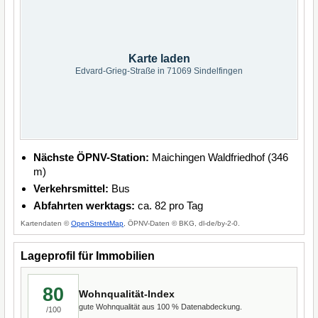
Karte laden
Edvard-Grieg-Straße in 71069 Sindelfingen
Nächste ÖPNV-Station:
Maichingen Waldfriedhof (346
m)
Verkehrsmittel:
Bus
Abfahrten werktags:
ca. 82 pro Tag
Kartendaten ©
OpenStreetMap
, ÖPNV-Daten © BKG, dl-de/by-2-0.
Lageprofil für Immobilien
80
Wohnqualität-Index
gute Wohnqualität aus 100 % Datenabdeckung.
/100