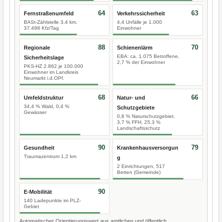
64
63
Fernstraßenumfeld
Verkehrssicherheit
BASt-Zählstelle 3,4 km,
4,4 Unfälle je 1.000
37.498 Kfz/Tag
Einwohner
88
70
Regionale
Schienenlärm
EBA: ca. 1.075 Betroffene,
Sicherheitslage
2,7 % der Einwohner
PKS-HZ 2.862 je 100.000
Einwohner im Landkreis
Neumarkt i.d.OPf.
68
66
Umfeldstruktur
Natur- und
34,4 % Wald, 0,4 %
Schutzgebiete
Gewässer
0,8 % Naturschutzgebiet,
3,7 % FFH, 25,3 %
Landschaftsschutz
90
79
Gesundheit
Krankenhausversorgun
Traumazentrum 1,2 km
g
2 Einrichtungen, 517
Betten (Gemeinde)
90
E-Mobilität
140 Ladepunkte im PLZ-
Gebiet
Automatischer Orientierungswert aus amtlichen und öffentlich