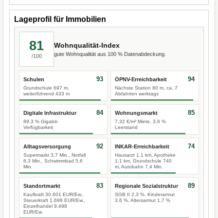
Lageprofil für Immobilien
81
Wohnqualität-Index
gute Wohnqualität aus 100 % Datenabdeckung.
/100
93
94
Schulen
ÖPNV-Erreichbarkeit
Grundschule 697 m,
Nächste Station 80 m, ca. 7
weiterführend 433 m
Abfahrten werktags
84
85
Digitale Infrastruktur
Wohnungsmarkt
89,3 % Gigabit-
7,32 €/m² Miete, 3,6 %
Verfügbarkeit
Leerstand
92
74
Alltagsversorgung
INKAR-Erreichbarkeit
Supermarkt 3,7 Min., Notfall
Hausarzt 1,1 km, Apotheke
6,3 Min., Schwimmbad 5,6
1,1 km, Grundschule 740
Min.
m, Autobahn 7,4 Min.
83
89
Standortmarkt
Regionale Sozialstruktur
Kaufkraft 30.601 EUR/Ew.,
SGB II 2,3 %, Kinderarmut
Steuerkraft 1.699 EUR/Ew.,
3,6 %, Altersarmut 1,7 %
Einzelhandel 9.498
EUR/Ew.