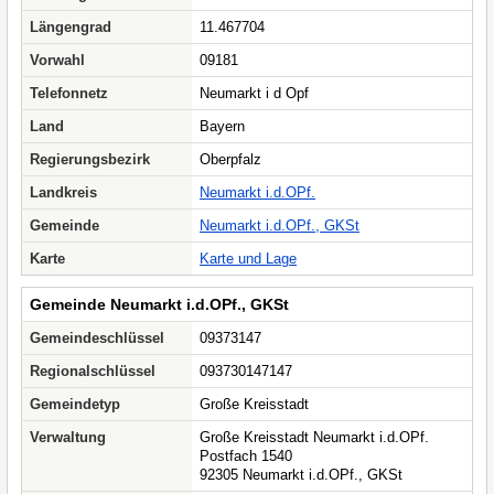
Längengrad
11.467704
Vorwahl
09181
Telefonnetz
Neumarkt i d Opf
Land
Bayern
Regierungsbezirk
Oberpfalz
Landkreis
Neumarkt i.d.OPf.
Gemeinde
Neumarkt i.d.OPf., GKSt
Karte
Karte und Lage
Gemeinde Neumarkt i.d.OPf., GKSt
Gemeindeschlüssel
09373147
Regionalschlüssel
093730147147
Gemeindetyp
Große Kreisstadt
Verwaltung
Große Kreisstadt Neumarkt i.d.OPf.
Postfach 1540
92305 Neumarkt i.d.OPf., GKSt