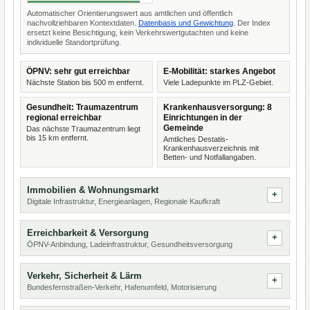
Automatischer Orientierungswert aus amtlichen und öffentlich
nachvollziehbaren Kontextdaten.
Datenbasis und Gewichtung
. Der Index
ersetzt keine Besichtigung, kein Verkehrswertgutachten und keine
individuelle Standortprüfung.
ÖPNV: sehr gut erreichbar
E-Mobilität: starkes Angebot
Nächste Station bis 500 m entfernt.
Viele Ladepunkte im PLZ-Gebiet.
Gesundheit: Traumazentrum
Krankenhausversorgung: 8
regional erreichbar
Einrichtungen in der
Gemeinde
Das nächste Traumazentrum liegt
bis 15 km entfernt.
Amtliches Destatis-
Krankenhausverzeichnis mit
Betten- und Notfallangaben.
Immobilien & Wohnungsmarkt
Digitale Infrastruktur, Energieanlagen, Regionale Kaufkraft
Erreichbarkeit & Versorgung
ÖPNV-Anbindung, Ladeinfrastruktur, Gesundheitsversorgung
Verkehr, Sicherheit & Lärm
Bundesfernstraßen-Verkehr, Hafenumfeld, Motorisierung