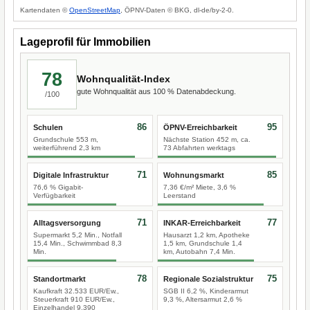
Kartendaten ©
OpenStreetMap
, ÖPNV-Daten © BKG, dl-de/by-2-0.
Lageprofil für Immobilien
78
Wohnqualität-Index
gute Wohnqualität aus 100 % Datenabdeckung.
/100
86
95
Schulen
ÖPNV-Erreichbarkeit
Grundschule 553 m,
Nächste Station 452 m, ca.
weiterführend 2,3 km
73 Abfahrten werktags
71
85
Digitale Infrastruktur
Wohnungsmarkt
76,6 % Gigabit-
7,36 €/m² Miete, 3,6 %
Verfügbarkeit
Leerstand
71
77
Alltagsversorgung
INKAR-Erreichbarkeit
Supermarkt 5,2 Min., Notfall
Hausarzt 1,2 km, Apotheke
15,4 Min., Schwimmbad 8,3
1,5 km, Grundschule 1,4
Min.
km, Autobahn 7,4 Min.
78
75
Standortmarkt
Regionale Sozialstruktur
Kaufkraft 32.533 EUR/Ew.,
SGB II 6,2 %, Kinderarmut
Steuerkraft 910 EUR/Ew.,
9,3 %, Altersarmut 2,6 %
Einzelhandel 9.390