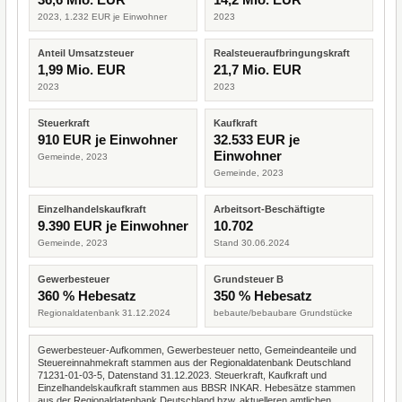
2023, 1.232 EUR je Einwohner
2023
Anteil Umsatzsteuer
Realsteueraufbringungskraft
1,99 Mio. EUR
21,7 Mio. EUR
2023
2023
Steuerkraft
Kaufkraft
910 EUR je Einwohner
32.533 EUR je
Einwohner
Gemeinde, 2023
Gemeinde, 2023
Einzelhandelskaufkraft
Arbeitsort-Beschäftigte
9.390 EUR je Einwohner
10.702
Gemeinde, 2023
Stand 30.06.2024
Gewerbesteuer
Grundsteuer B
360 % Hebesatz
350 % Hebesatz
Regionaldatenbank 31.12.2024
bebaute/bebaubare Grundstücke
Gewerbesteuer-Aufkommen, Gewerbesteuer netto, Gemeindeanteile und
Steuereinnahmekraft stammen aus der Regionaldatenbank Deutschland
71231-01-03-5, Datenstand 31.12.2023. Steuerkraft, Kaufkraft und
Einzelhandelskaufkraft stammen aus BBSR INKAR. Hebesätze stammen
aus der Regionaldatenbank Deutschland bzw. aktuelleren amtlichen