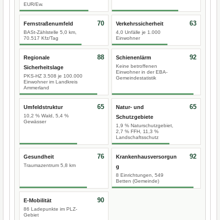
EUR/Ew.
70
63
Fernstraßenumfeld
Verkehrssicherheit
BASt-Zählstelle 5,0 km,
4,0 Unfälle je 1.000
70.517 Kfz/Tag
Einwohner
88
92
Regionale
Schienenlärm
Keine betroffenen
Sicherheitslage
Einwohner in der EBA-
PKS-HZ 3.508 je 100.000
Gemeindestatistik
Einwohner im Landkreis
Ammerland
65
65
Umfeldstruktur
Natur- und
10,2 % Wald, 5,4 %
Schutzgebiete
Gewässer
1,9 % Naturschutzgebiet,
2,7 % FFH, 11,3 %
Landschaftsschutz
76
92
Gesundheit
Krankenhausversorgun
Traumazentrum 5,8 km
g
8 Einrichtungen, 549
Betten (Gemeinde)
90
E-Mobilität
86 Ladepunkte im PLZ-
Gebiet