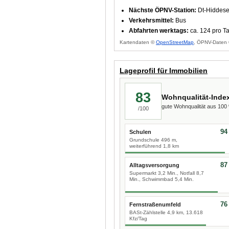
Nächste ÖPNV-Station:
Dt-Hiddese
Verkehrsmittel:
Bus
Abfahrten werktags:
ca. 124 pro T
Kartendaten ©
OpenStreetMap
, ÖPNV-Daten 
Lageprofil für Immobilien
83
Wohnqualität-Inde
gute Wohnqualität aus 10
/100
94
Schulen
Grundschule 496 m,
weiterführend 1,8 km
87
Alltagsversorgung
Supermarkt 3,2 Min., Notfall 8,7
Min., Schwimmbad 5,4 Min.
76
Fernstraßenumfeld
BASt-Zählstelle 4,9 km, 13.618
Kfz/Tag