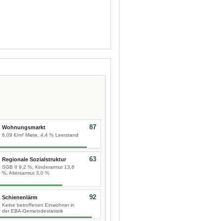
87
Wohnungsmarkt
6,09 €/m² Miete, 4,4 % Leerstand
63
Regionale Sozialstruktur
SGB II 9,2 %, Kinderarmut 13,6
%, Altersarmut 3,0 %
92
Schienenlärm
Keine betroffenen Einwohner in
der EBA-Gemeindestatistik