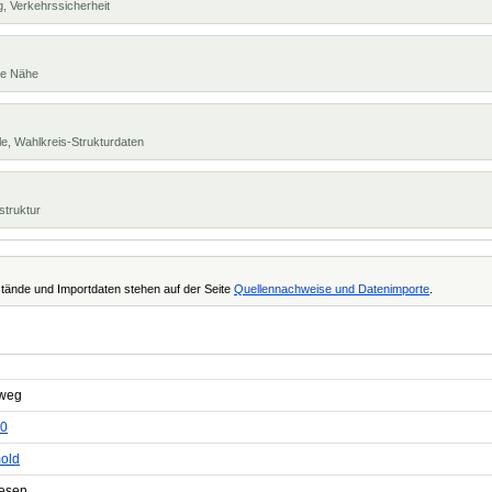
, Verkehrssicherheit
te Nähe
e, Wahlkreis-Strukturdaten
struktur
tände und Importdaten stehen auf der Seite
Quellennachweise und Datenimporte
.
weg
0
old
esen