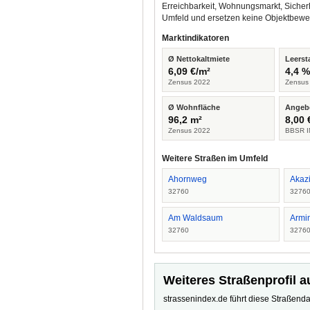
Erreichbarkeit, Wohnungsmarkt, Sicher
Umfeld und ersetzen keine Objektbewe
Marktindikatoren
Ø Nettokaltmiete
Leerst
6,09 €/m²
4,4 
Zensus 2022
Zensus
Ø Wohnfläche
Angeb
96,2 m²
8,00 
Zensus 2022
BBSR I
Weitere Straßen im Umfeld
Ahornweg
Akazi
32760
3276
Am Waldsaum
Armi
32760
3276
Weiteres Straßenprofil a
strassenindex.de führt diese Straßenda