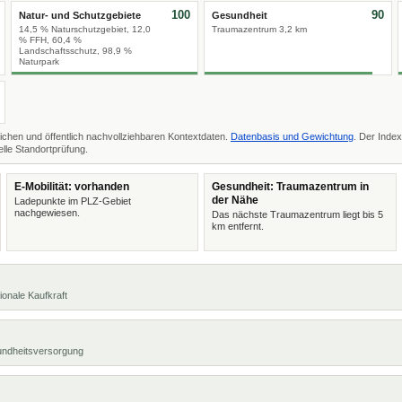
100
90
Natur- und Schutzgebiete
Gesundheit
14,5 % Naturschutzgebiet, 12,0
Traumazentrum 3,2 km
% FFH, 60,4 %
Landschaftsschutz, 98,9 %
Naturpark
ichen und öffentlich nachvollziehbaren Kontextdaten.
Datenbasis und Gewichtung
. Der Index
lle Standortprüfung.
E-Mobilität: vorhanden
Gesundheit: Traumazentrum in
der Nähe
Ladepunkte im PLZ-Gebiet
nachgewiesen.
Das nächste Traumazentrum liegt bis 5
km entfernt.
ionale Kaufkraft
undheitsversorgung