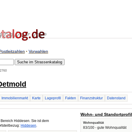
Postleitzahlen
·
Vorwahlen
2760
Detmold
Immobilienmarkt
Karte
Lageprofil
Fakten
Finanzstruktur
Datenstand
Wohn- und Standortprofi
 Bereich Hiddesen. Sie ist dem
Wohnqualität
rtsteilbezug:
Hiddesen
.
83/100 - gute Wohnqualität