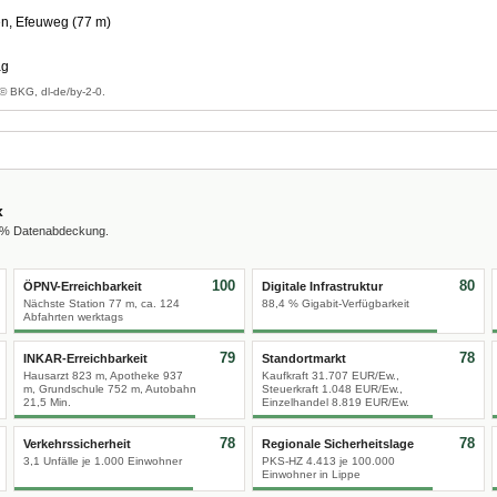
n, Efeuweg (77 m)
ag
© BKG, dl-de/by-2-0.
x
0 % Datenabdeckung.
100
80
ÖPNV-Erreichbarkeit
Digitale Infrastruktur
Nächste Station 77 m, ca. 124
88,4 % Gigabit-Verfügbarkeit
Abfahrten werktags
79
78
INKAR-Erreichbarkeit
Standortmarkt
Hausarzt 823 m, Apotheke 937
Kaufkraft 31.707 EUR/Ew.,
m, Grundschule 752 m, Autobahn
Steuerkraft 1.048 EUR/Ew.,
21,5 Min.
Einzelhandel 8.819 EUR/Ew.
78
78
Verkehrssicherheit
Regionale Sicherheitslage
3,1 Unfälle je 1.000 Einwohner
PKS-HZ 4.413 je 100.000
Einwohner in Lippe