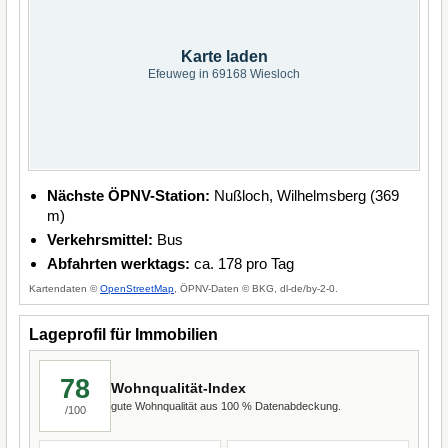
Karte laden
Efeuweg in 69168 Wiesloch
Nächste ÖPNV-Station:
Nußloch, Wilhelmsberg (369
m)
Verkehrsmittel:
Bus
Abfahrten werktags:
ca. 178 pro Tag
Kartendaten ©
OpenStreetMap
, ÖPNV-Daten © BKG, dl-de/by-2-0.
Lageprofil für Immobilien
78
Wohnqualität-Index
gute Wohnqualität aus 100 % Datenabdeckung.
/100