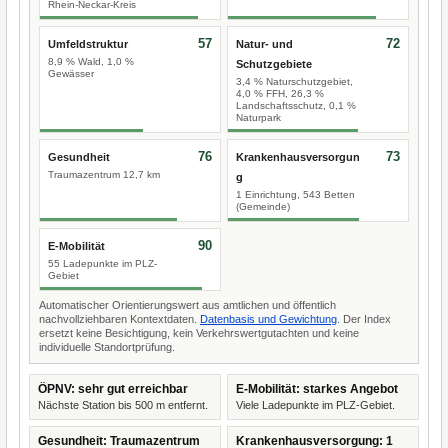
Rhein-Neckar-Kreis
57
72
Umfeldstruktur
Natur- und
8,9 % Wald, 1,0 %
Schutzgebiete
Gewässer
3,4 % Naturschutzgebiet,
4,0 % FFH, 26,3 %
Landschaftsschutz, 0,1 %
Naturpark
76
73
Gesundheit
Krankenhausversorgun
Traumazentrum 12,7 km
g
1 Einrichtung, 543 Betten
(Gemeinde)
90
E-Mobilität
55 Ladepunkte im PLZ-
Gebiet
Automatischer Orientierungswert aus amtlichen und öffentlich
nachvollziehbaren Kontextdaten.
Datenbasis und Gewichtung
. Der Index
ersetzt keine Besichtigung, kein Verkehrswertgutachten und keine
individuelle Standortprüfung.
ÖPNV: sehr gut erreichbar
E-Mobilität: starkes Angebot
Nächste Station bis 500 m entfernt.
Viele Ladepunkte im PLZ-Gebiet.
Gesundheit: Traumazentrum
Krankenhausversorgung: 1