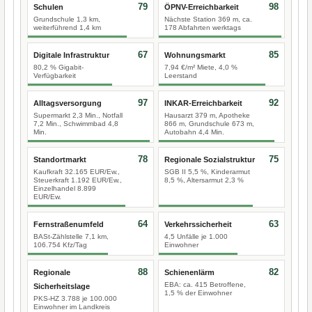
79
98
Schulen
ÖPNV-Erreichbarkeit
Grundschule 1,3 km,
Nächste Station 369 m, ca.
weiterführend 1,4 km
178 Abfahrten werktags
67
85
Digitale Infrastruktur
Wohnungsmarkt
80,2 % Gigabit-
7,94 €/m² Miete, 4,0 %
Verfügbarkeit
Leerstand
97
92
Alltagsversorgung
INKAR-Erreichbarkeit
Supermarkt 2,3 Min., Notfall
Hausarzt 379 m, Apotheke
7,2 Min., Schwimmbad 4,8
866 m, Grundschule 673 m,
Min.
Autobahn 4,4 Min.
78
75
Standortmarkt
Regionale Sozialstruktur
Kaufkraft 32.165 EUR/Ew.,
SGB II 5,5 %, Kinderarmut
Steuerkraft 1.192 EUR/Ew.,
8,5 %, Altersarmut 2,3 %
Einzelhandel 8.899
EUR/Ew.
64
63
Fernstraßenumfeld
Verkehrssicherheit
BASt-Zählstelle 7,1 km,
4,5 Unfälle je 1.000
106.754 Kfz/Tag
Einwohner
88
82
Regionale
Schienenlärm
EBA: ca. 415 Betroffene,
Sicherheitslage
1,5 % der Einwohner
PKS-HZ 3.788 je 100.000
Einwohner im Landkreis