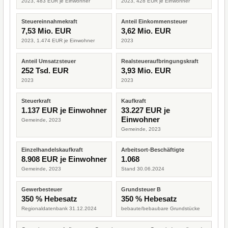
2023, 483 EUR je Einwohner
2023, 428 EUR je Einwohner
Steuereinnahmekraft
Anteil Einkommensteuer
7,53 Mio. EUR
3,62 Mio. EUR
2023, 1.474 EUR je Einwohner
2023
Anteil Umsatzsteuer
Realsteueraufbringungskraft
252 Tsd. EUR
3,93 Mio. EUR
2023
2023
Steuerkraft
Kaufkraft
1.137 EUR je Einwohner
33.227 EUR je
Einwohner
Gemeinde, 2023
Gemeinde, 2023
Einzelhandelskaufkraft
Arbeitsort-Beschäftigte
8.908 EUR je Einwohner
1.068
Gemeinde, 2023
Stand 30.06.2024
Gewerbesteuer
Grundsteuer B
350 % Hebesatz
350 % Hebesatz
Regionaldatenbank 31.12.2024
bebaute/bebaubare Grundstücke