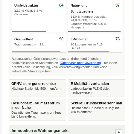
64
97
Umfeldstruktur
Natur- und
22,0 % Wald, 1,2 %
Schutzgebiete
Gewässer
13,0 % Naturschutzgebiet,
24,8 % FFH, 5,3 %
Landschaftsschutz, 0,5 %
Naturpark
90
76
Gesundheit
E-Mobilität
Traumazentrum 4,2 km
16 Ladepunkte im PLZ-
Gebiet
Automatischer Orientierungswert aus amtlichen und öffentlich
nachvollziehbaren Kontextdaten.
Datenbasis und Gewichtung
. Der Index
ersetzt keine Besichtigung, kein Verkehrswertgutachten und keine
individuelle Standortprüfung.
ÖPNV: sehr gut erreichbar
E-Mobilität: vorhanden
Nächste Station bis 500 m entfernt.
Ladepunkte im PLZ-Gebiet
nachgewiesen.
Gesundheit: Traumazentrum
Schule: Grundschule sehr nah
in der Nähe
Die nächste Grundschule liegt bis
750 m entfernt.
Das nächste Traumazentrum liegt
bis 5 km entfernt.
Immobilien & Wohnungsmarkt