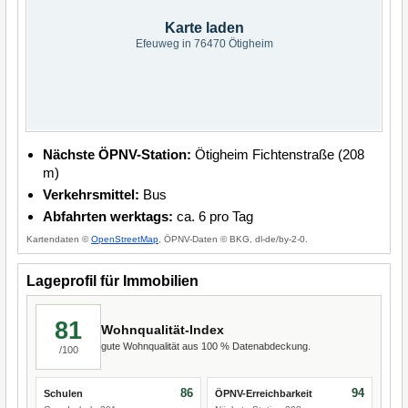
Karte laden
Efeuweg in 76470 Ötigheim
Nächste ÖPNV-Station:
Ötigheim Fichtenstraße (208
m)
Verkehrsmittel:
Bus
Abfahrten werktags:
ca. 6 pro Tag
Kartendaten ©
OpenStreetMap
, ÖPNV-Daten © BKG, dl-de/by-2-0.
Lageprofil für Immobilien
81
Wohnqualität-Index
gute Wohnqualität aus 100 % Datenabdeckung.
/100
86
94
Schulen
ÖPNV-Erreichbarkeit