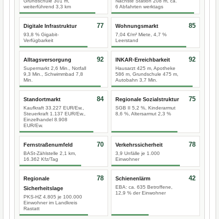
Grundschule 301 m,
Nächste Station 208 m, ca.
weiterführend 3,3 km
6 Abfahrten werktags
77
85
Digitale Infrastruktur
Wohnungsmarkt
93,8 % Gigabit-
7,04 €/m² Miete, 4,7 %
Verfügbarkeit
Leerstand
92
92
Alltagsversorgung
INKAR-Erreichbarkeit
Supermarkt 2,6 Min., Notfall
Hausarzt 425 m, Apotheke
9,3 Min., Schwimmbad 7,8
586 m, Grundschule 475 m,
Min.
Autobahn 3,7 Min.
84
75
Standortmarkt
Regionale Sozialstruktur
Kaufkraft 33.227 EUR/Ew.,
SGB II 5,2 %, Kinderarmut
Steuerkraft 1.137 EUR/Ew.,
8,6 %, Altersarmut 2,3 %
Einzelhandel 8.908
EUR/Ew.
70
78
Fernstraßenumfeld
Verkehrssicherheit
BASt-Zählstelle 2,1 km,
3,9 Unfälle je 1.000
16.362 Kfz/Tag
Einwohner
78
42
Regionale
Schienenlärm
EBA: ca. 635 Betroffene,
Sicherheitslage
12,9 % der Einwohner
PKS-HZ 4.805 je 100.000
Einwohner im Landkreis
Rastatt