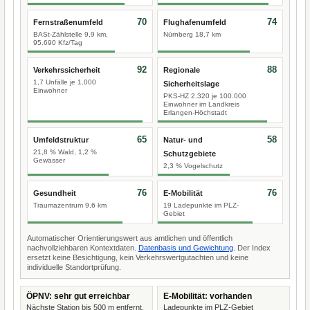
70
74
Fernstraßenumfeld
Flughafenumfeld
BASt-Zählstelle 9,9 km,
Nürnberg 18,7 km
95.690 Kfz/Tag
92
88
Verkehrssicherheit
Regionale
1,7 Unfälle je 1.000
Sicherheitslage
Einwohner
PKS-HZ 2.320 je 100.000
Einwohner im Landkreis
Erlangen-Höchstadt
65
58
Umfeldstruktur
Natur- und
21,8 % Wald, 1,2 %
Schutzgebiete
Gewässer
2,3 % Vogelschutz
76
76
Gesundheit
E-Mobilität
Traumazentrum 9,6 km
19 Ladepunkte im PLZ-
Gebiet
Automatischer Orientierungswert aus amtlichen und öffentlich
nachvollziehbaren Kontextdaten.
Datenbasis und Gewichtung
. Der Index
ersetzt keine Besichtigung, kein Verkehrswertgutachten und keine
individuelle Standortprüfung.
ÖPNV: sehr gut erreichbar
E-Mobilität: vorhanden
Nächste Station bis 500 m entfernt.
Ladepunkte im PLZ-Gebiet