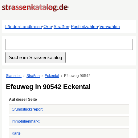
·
·
·
·
Länder/Landkreise
Orte
Straßen
Postleitzahlen
Vorwahlen
Startseite
Straßen
Eckental
Efeuweg 90542
Efeuweg in 90542 Eckental
Auf dieser Seite
Grundstücksreport
Immobilienmarkt
Karte