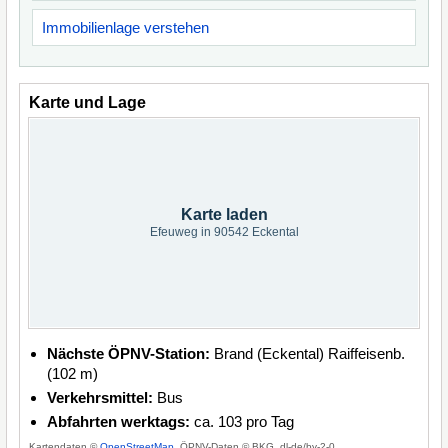
Immobilienlage verstehen
Karte und Lage
Karte laden
Efeuweg in 90542 Eckental
Nächste ÖPNV-Station:
Brand (Eckental) Raiffeisenb.
(102 m)
Verkehrsmittel:
Bus
Abfahrten werktags:
ca. 103 pro Tag
Kartendaten ©
OpenStreetMap
, ÖPNV-Daten © BKG, dl-de/by-2-0.