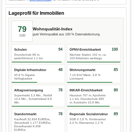
Lageprofil für Immobilien
79
Wohnqualität-Index
gute Wohnqualität aus 100 % Datenabdeckung.
/100
94
100
Schulen
ÖPNV-Erreichbarkeit
Grundschule 89 m,
Nächste Station 102 m, ca.
weiterführend 1,1 km
103 Abfahrten werktags
48
85
Digitale Infrastruktur
Wohnungsmarkt
45,9 % Gigabit-
7,13 €/m² Miete, 3,8 %
Verfügbarkeit
Leerstand
78
80
Alltagsversorgung
INKAR-Erreichbarkeit
Supermarkt 3,3 Min., Notfall
Hausarzt 767 m, Apotheke
13,4 Min., Schwimmbad 8,9
1,1 km, Grundschule 685
Min.
m, Autobahn 10,8 Min.
78
89
Standortmarkt
Regionale Sozialstruktur
Kaufkraft 32.834 EUR/Ew.,
SGB II 2,8 %, Kinderarmut
Steuerkraft 1.177 EUR/Ew.,
4,4 %, Altersarmut 1,2 %
Einzelhandel 9.458
EUR/Ew.