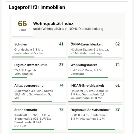
Lageprofil für Immobilien
66
Wohnqualität-Index
solide Wohnqualität aus 100 % Datenabdeckung.
/100
41
62
Schulen
ÖPNV-Erreichbarkeit
Grundschule 3,3 km,
Nächste Station 1,1 km, ca.
weiterführend 5,2 km
27 Abfahrten werktags
27
74
Digitale Infrastruktur
Wohnungsmarkt
25,1 % Gigabit-
8,47 €/m² Miete, 6,1 %
Verfügbarkeit
Leerstand
74
61
Alltagsversorgung
INKAR-Erreichbarkeit
Supermarkt 3,6 Min., Notfall
Hausarzt 2,0 km, Apotheke
18,3 Min., Schwimmbad 5,4
2,8 km, Grundschule 2,8
Min.
km, Autobahn 13,8 Min.
78
87
Standortmarkt
Regionale Sozialstruktur
Kaufkraft 30.765 EUR/Ew.,
SGB II 2,4 %, Kinderarmut
Steuerkraft 1.031 EUR/Ew.,
3,8 %, Altersarmut 2,1 %
Einzelhandel 8.624
EUR/Ew.