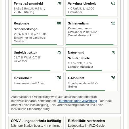
70
63
Fernstraßenumfeld
Verkehrssicherheit
BASt-Zählstelle 6,7 km,
4,0 Unfälle je 1.000
79.078 Kfz/Tag
Einwohner
88
92
Regionale
Schienenlärm
Keine betroffenen
Sicherheitslage
Einwohner in der EBA-
PKS-HZ 3.858 je 100.000
Gemeindestatistik
Einwohner im Landkreis
Miesbach
75
70
Umfeldstruktur
Natur- und
51,7 % Wald, 0,7 %
Schutzgebiete
Gewässer
8,2 % FFH, 0,1 %
Landschaftsschutz
76
76
Gesundheit
E-Mobilität
Traumazentrum 8,1 km
8 Ladepunkte im PLZ-
Gebiet
Automatischer Orientierungswert aus amtlichen und öffentlich
nachvollziehbaren Kontextdaten.
Datenbasis und Gewichtung
. Der Index
ersetzt keine Besichtigung, kein Verkehrswertgutachten und keine
individuelle Standortprüfung.
ÖPNV: eingeschränkt fußläufig
E-Mobilität: vorhanden
Nächste Station über 1 km entfernt.
Ladepunkte im PLZ-Gebiet