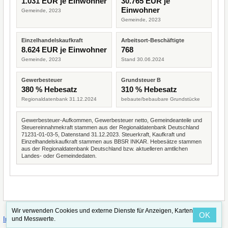
1.031 EUR je Einwohner
30.765 EUR je
Einwohner
Gemeinde, 2023
Gemeinde, 2023
Einzelhandelskaufkraft
Arbeitsort-Beschäftigte
8.624 EUR je Einwohner
768
Gemeinde, 2023
Stand 30.06.2024
Gewerbesteuer
Grundsteuer B
380 % Hebesatz
310 % Hebesatz
Regionaldatenbank 31.12.2024
bebaute/bebaubare Grundstücke
Gewerbesteuer-Aufkommen, Gewerbesteuer netto, Gemeindeanteile und
Steuereinnahmekraft stammen aus der Regionaldatenbank Deutschland
71231-01-03-5, Datenstand 31.12.2023. Steuerkraft, Kaufkraft und
Einzelhandelskaufkraft stammen aus BBSR INKAR. Hebesätze stammen
aus der Regionaldatenbank Deutschland bzw. aktuelleren amtlichen
Landes- oder Gemeindedaten.
Wir verwenden Cookies und externe Dienste für Anzeigen, Karten
OK
·
·
und Messwerte.
Impressum
Straßenindex
Valid CSS