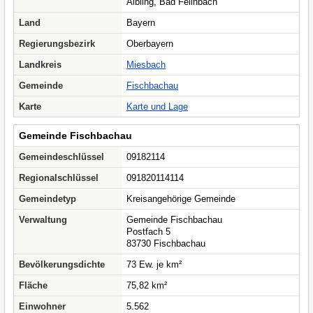
Aibling, Bad Feilnbach
Land
Bayern
Regierungsbezirk
Oberbayern
Landkreis
Miesbach
Gemeinde
Fischbachau
Karte
Karte und Lage
Gemeinde Fischbachau
Gemeindeschlüssel
09182114
Regionalschlüssel
091820114114
Gemeindetyp
Kreisangehörige Gemeinde
Verwaltung
Gemeinde Fischbachau
Postfach 5
83730 Fischbachau
Bevölkerungsdichte
73 Ew. je km²
Fläche
75,82 km²
Einwohner
5.562