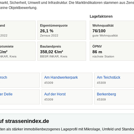
arkt, Sicherheit, Umwelt und Infrastruktur. Die Marktindikatoren stammen aus Z
keine Objektbewertung.
Lagefaktoren
and
Eigentümerquote
Wohnqualität
%
26,1 %
76/100
 2022
Zensus 2022
gute Wohnqualität
otsmiete
Baulandpreis
ÖPNV
€/m²
358,02 €/m²
86 m
NKAR, Kreis
BBSR INKAR, Kreis
nächste Station
roch
Am Handwerkerpark
Am Teichstück
9
45309
45309
er Delle
Auf der Horst
Berkenberg
9
45309
45309
uf strassenindex.de
ten als stärker immobilienbezogenes Lageprofil mit Mikrolage, Umfeld und Standort