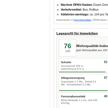
Nächste ÖPNV-Station:
Essen Dros
Verkehrsmittel:
Bus, Rufbus
Abfahrten werktags:
ca. 104 pro T
Kartendaten ©
OpenStreetMap
, ÖPNV-Daten 
Lageprofil für Immobilien
76
Wohnqualität-Inde
gute Wohnqualität aus 10
/100
93
Schulen
Grundschule 565 m,
weiterführend 672 m
97
Alltagsversorgung
Supermarkt 2,7 Min., Notfall 6,4
Min., Schwimmbad 5,3 Min.
40
Fernstraßenumfeld
BASt-Zählstelle 3,1 km, 144.039
Kfz/Tag