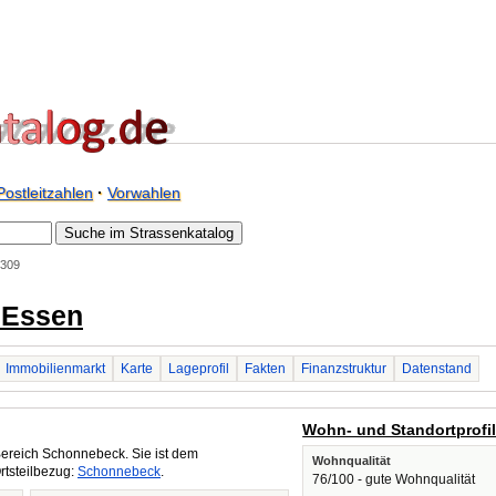
Postleitzahlen
·
Vorwahlen
5309
 Essen
Immobilienmarkt
Karte
Lageprofil
Fakten
Finanzstruktur
Datenstand
Wohn- und Standortprofi
ereich Schonnebeck. Sie ist dem
Wohnqualität
rtsteilbezug:
Schonnebeck
.
76/100 - gute Wohnqualität