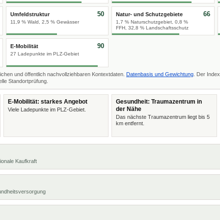
50
66
Umfeldstruktur
Natur- und Schutzgebiete
11,9 % Wald, 2,5 % Gewässer
1,7 % Naturschutzgebiet, 0,8 %
FFH, 32,8 % Landschaftsschutz
90
E-Mobilität
27 Ladepunkte im PLZ-Gebiet
ichen und öffentlich nachvollziehbaren Kontextdaten.
Datenbasis und Gewichtung
. Der Index
lle Standortprüfung.
E-Mobilität: starkes Angebot
Gesundheit: Traumazentrum in
der Nähe
Viele Ladepunkte im PLZ-Gebiet.
Das nächste Traumazentrum liegt bis 5
km entfernt.
ionale Kaufkraft
undheitsversorgung