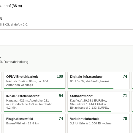
tenhof (86 m)
ag
© BKG, dl-de/by-2-0.
x
0 % Datenabdeckung.
100
74
ÖPNV-Erreichbarkeit
Digitale Infrastruktur
Nächste Station 86 m, ca. 104
83,1 % Gigabit-Verfügbarkeit
Abfahrten werktags
94
71
INKAR-Erreichbarkeit
Standortmarkt
Hausarzt 421 m, Apotheke 521
Kaufkraft 29.981 EUR/Ew.,
m, Grundschule 499 m, Autobahn
Steuerkraft 1.144 EUR/Ew.,
4,2 Min.
Einzelhandel 9.133 EUR/Ew.
74
78
Flughafenumfeld
Verkehrssicherheit
Essen/Mülheim 18,8 km
3,2 Unfälle je 1.000 Einwohner