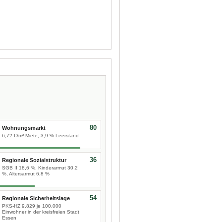
80
Wohnungsmarkt
6,72 €/m² Miete, 3,9 % Leerstand
36
Regionale Sozialstruktur
SGB II 18,6 %, Kinderarmut 30,2
%, Altersarmut 6,8 %
54
Regionale Sicherheitslage
PKS-HZ 9.829 je 100.000
Einwohner in der kreisfreien Stadt
Essen