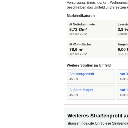
Versorgung, Erreichbarkeit, Wohnungsm
beschreiben das Umfeld und ersetzen 
Marktindikatoren
Ø Nettokaltmiete
Leerst
6,72 €/m²
3,9 
Zensus 2022
Zensus
Ø Wohnfläche
Angeb
78,6 m²
9,00 
Zensus 2022
BBSR I
Weitere Straßen im Umfeld
Achtmorgenfeld
Am B
45309
4530
Auf dem Stapel
Auf d
45309
4530
Weiteres Straßenprofil a
strassenindex.de führt diese Straßenda