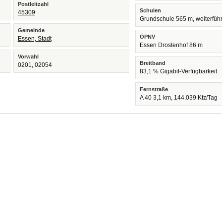
Postleitzahl
Schulen
45309
Grundschule 565 m, weiterfüh
Gemeinde
ÖPNV
Essen, Stadt
Essen Drostenhof 86 m
Vorwahl
Breitband
0201, 02054
83,1 % Gigabit-Verfügbarkeit
Fernstraße
A 40 3,1 km, 144.039 Kfz/Tag