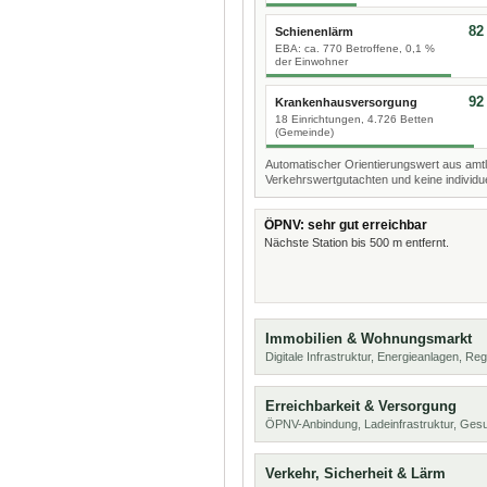
82
Schienenlärm
EBA: ca. 770 Betroffene, 0,1 %
der Einwohner
92
Krankenhausversorgung
18 Einrichtungen, 4.726 Betten
(Gemeinde)
Automatischer Orientierungswert aus amtl
Verkehrswertgutachten und keine individue
ÖPNV: sehr gut erreichbar
Nächste Station bis 500 m entfernt.
Immobilien & Wohnungsmarkt
Digitale Infrastruktur, Energieanlagen, Reg
Erreichbarkeit & Versorgung
ÖPNV-Anbindung, Ladeinfrastruktur, Ges
Verkehr, Sicherheit & Lärm