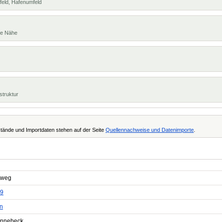
feld, Hafenumfeld
te Nähe
struktur
tände und Importdaten stehen auf der Seite
Quellennachweise und Datenimporte
.
rtweg
9
n
nnebeck