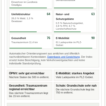
Gemeindestatistik
Einwohner im Landkreis
Ostallgäu
64
63
Umfeldstruktur
Natur- und
26,0 % Wald, 1,3 %
Schutzgebiete
Gewässer
0,5 % Naturschutzgebiet,
3,8 % FFH, 8,7 %
Landschaftsschutz
76
90
Gesundheit
E-Mobilität
Traumazentrum 11,4 km
61 Ladepunkte im PLZ-
Gebiet
Automatischer Orientierungswert aus amtlichen und öffentlich
nachvollziehbaren Kontextdaten.
Datenbasis und Gewichtung
. Der Index
ersetzt keine Besichtigung, kein Verkehrswertgutachten und keine
individuelle Standortprüfung.
ÖPNV: sehr gut erreichbar
E-Mobilität: starkes Angebot
Nächste Station bis 500 m entfernt.
Viele Ladepunkte im PLZ-Gebiet.
Gesundheit: Traumazentrum
Schule: Grundschule sehr nah
regional erreichbar
Die nächste Grundschule liegt bis
750 m entfernt.
Das nächste Traumazentrum liegt
bis 15 km entfernt.