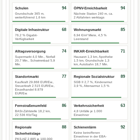
94
94
Schulen
ÖPNV-Erreichbarkeit
Grundschule 365 m,
Nächste Station 240 m, ca.
weiterführend 1,6 km
2 Abfahrten werktags
68
85
Digitale Infrastruktur
Wohnungsmarkt
76,2 % Gigabit-
6,94 €/m² Miete, 4,5 %
Verfügbarkeit
Leerstand
74
71
Alltagsversorgung
INKAR-Erreichbarkeit
Supermarkt 4,0 Min., Notfall
Hausarzt 1,3 km, Apotheke
20,7 Min., Schwimmbad 5,9
1,5 km, Grundschule 1,3
Min.
km, Autobahn 18,7 Min.
77
89
Standortmarkt
Regionale Sozialstruktur
Kaufkraft 29.868 EUR/Ew.,
SGB II 2,7 %, Kinderarmut
Steuerkraft 2.515 EUR/Ew.,
3,9 %, Altersarmut 1,5 %
Einzelhandel 8.879
EUR/Ew.
86
63
Fernstraßenumfeld
Verkehrssicherheit
BASt-Zählstelle 18,2 km,
4,8 Unfälle je 1.000
22.536 Kfz/Tag
Einwohner
88
92
Regionale
Schienenlärm
Keine betroffenen
Sicherheitslage
Einwohner in der EBA-
PKS-HZ 2.885 je 100.000