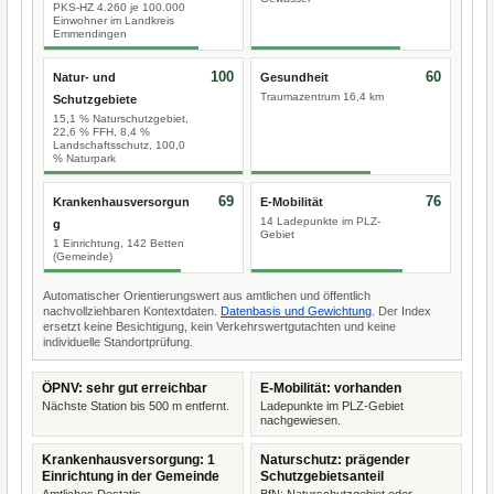
PKS-HZ 4.260 je 100.000
Einwohner im Landkreis
Emmendingen
100
60
Natur- und
Gesundheit
Traumazentrum 16,4 km
Schutzgebiete
15,1 % Naturschutzgebiet,
22,6 % FFH, 8,4 %
Landschaftsschutz, 100,0
% Naturpark
69
76
Krankenhausversorgun
E-Mobilität
14 Ladepunkte im PLZ-
g
Gebiet
1 Einrichtung, 142 Betten
(Gemeinde)
Automatischer Orientierungswert aus amtlichen und öffentlich
nachvollziehbaren Kontextdaten.
Datenbasis und Gewichtung
. Der Index
ersetzt keine Besichtigung, kein Verkehrswertgutachten und keine
individuelle Standortprüfung.
ÖPNV: sehr gut erreichbar
E-Mobilität: vorhanden
Nächste Station bis 500 m entfernt.
Ladepunkte im PLZ-Gebiet
nachgewiesen.
Krankenhausversorgung: 1
Naturschutz: prägender
Einrichtung in der Gemeinde
Schutzgebietsanteil