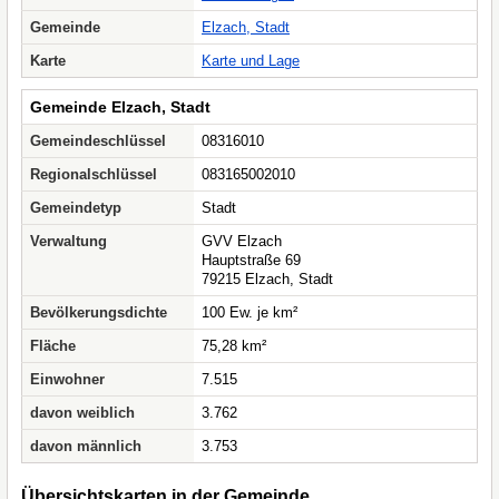
Gemeinde
Elzach, Stadt
Karte
Karte und Lage
Gemeinde Elzach, Stadt
Gemeindeschlüssel
08316010
Regionalschlüssel
083165002010
Gemeindetyp
Stadt
Verwaltung
GVV Elzach
Hauptstraße 69
79215 Elzach, Stadt
Bevölkerungsdichte
100 Ew. je km²
Fläche
75,28 km²
Einwohner
7.515
davon weiblich
3.762
davon männlich
3.753
Übersichtskarten in der Gemeinde