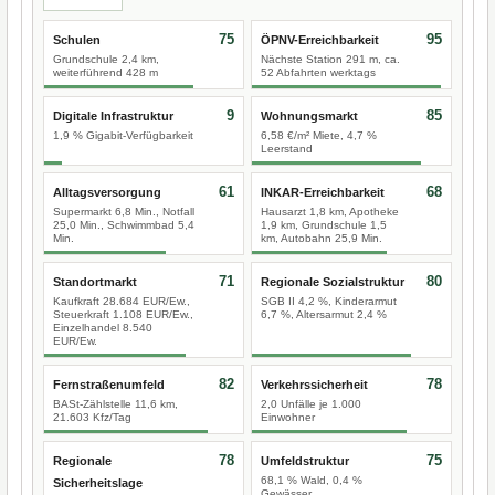
75
95
Schulen
ÖPNV-Erreichbarkeit
Grundschule 2,4 km,
Nächste Station 291 m, ca.
weiterführend 428 m
52 Abfahrten werktags
9
85
Digitale Infrastruktur
Wohnungsmarkt
1,9 % Gigabit-Verfügbarkeit
6,58 €/m² Miete, 4,7 %
Leerstand
61
68
Alltagsversorgung
INKAR-Erreichbarkeit
Supermarkt 6,8 Min., Notfall
Hausarzt 1,8 km, Apotheke
25,0 Min., Schwimmbad 5,4
1,9 km, Grundschule 1,5
Min.
km, Autobahn 25,9 Min.
71
80
Standortmarkt
Regionale Sozialstruktur
Kaufkraft 28.684 EUR/Ew.,
SGB II 4,2 %, Kinderarmut
Steuerkraft 1.108 EUR/Ew.,
6,7 %, Altersarmut 2,4 %
Einzelhandel 8.540
EUR/Ew.
82
78
Fernstraßenumfeld
Verkehrssicherheit
BASt-Zählstelle 11,6 km,
2,0 Unfälle je 1.000
21.603 Kfz/Tag
Einwohner
78
75
Regionale
Umfeldstruktur
68,1 % Wald, 0,4 %
Sicherheitslage
Gewässer