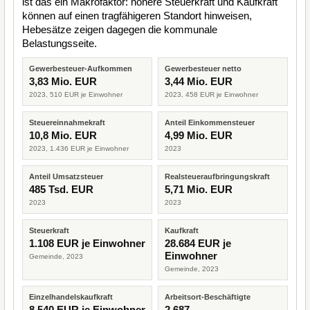
ist das ein Makrofaktor: höhere Steuerkraft und Kaufkraft
können auf einen tragfähigeren Standort hinweisen,
Hebesätze zeigen dagegen die kommunale
Belastungsseite.
Gewerbesteuer-Aufkommen
Gewerbesteuer netto
3,83 Mio. EUR
3,44 Mio. EUR
2023, 510 EUR je Einwohner
2023, 458 EUR je Einwohner
Steuereinnahmekraft
Anteil Einkommensteuer
10,8 Mio. EUR
4,99 Mio. EUR
2023, 1.436 EUR je Einwohner
2023
Anteil Umsatzsteuer
Realsteueraufbringungskraft
485 Tsd. EUR
5,71 Mio. EUR
2023
2023
Steuerkraft
Kaufkraft
1.108 EUR je Einwohner
28.684 EUR je
Einwohner
Gemeinde, 2023
Gemeinde, 2023
Einzelhandelskaufkraft
Arbeitsort-Beschäftigte
8.540 EUR je Einwohner
2.687