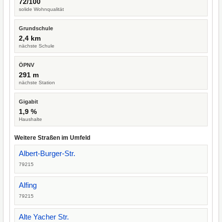
72/100
solide Wohnqualität
Grundschule
2,4 km
nächste Schule
ÖPNV
291 m
nächste Station
Gigabit
1,9 %
Haushalte
Weitere Straßen im Umfeld
Albert-Burger-Str.
79215
Alfing
79215
Alte Yacher Str.