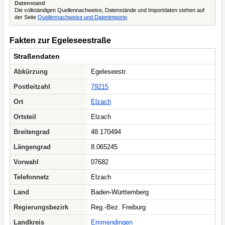
Datenstand
Die vollständigen Quellennachweise, Datenstände und Importdaten stehen auf
der Seite
Quellennachweise und Datenimporte
.
Fakten zur Egeleseestraße
Straßendaten
Abkürzung
Egeleseestr.
Postleitzahl
79215
Ort
Elzach
Ortsteil
Elzach
Breitengrad
48.170494
Längengrad
8.065245
Vorwahl
07682
Telefonnetz
Elzach
Land
Baden-Württemberg
Regierungsbezirk
Reg.-Bez. Freiburg
Landkreis
Emmendingen