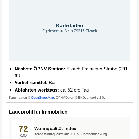
Karte laden
Egeleseestraße in 79215 Elzach
Nächste ÖPNV-Station:
Elzach Freiburger Straße (291
m)
Verkehrsmittel:
Bus
Abfahrten werktags:
ca. 52 pro Tag
Kartendaten ©
OpenStreetMap
, ÖPNV-Daten © BKG, dl-de/by-2-0.
Lageprofil für Immobilien
72
Wohnqualität-Index
solide Wohnqualität aus 100 % Datenabdeckung.
/100