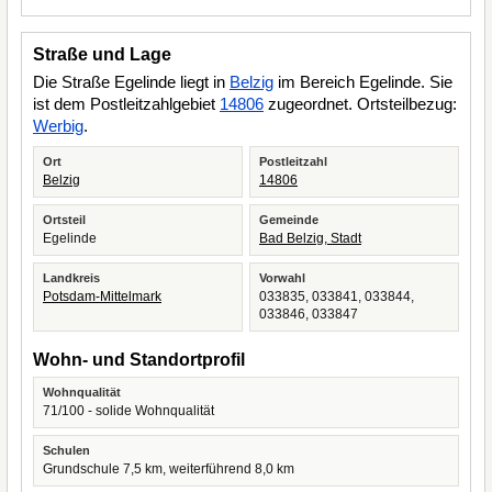
Straße und Lage
Die Straße Egelinde liegt in
Belzig
im Bereich Egelinde. Sie
ist dem Postleitzahlgebiet
14806
zugeordnet. Ortsteilbezug:
Werbig
.
Ort
Postleitzahl
Belzig
14806
Ortsteil
Gemeinde
Egelinde
Bad Belzig, Stadt
Landkreis
Vorwahl
Potsdam-Mittelmark
033835, 033841, 033844,
033846, 033847
Wohn- und Standortprofil
Wohnqualität
71/100 - solide Wohnqualität
Schulen
Grundschule 7,5 km, weiterführend 8,0 km