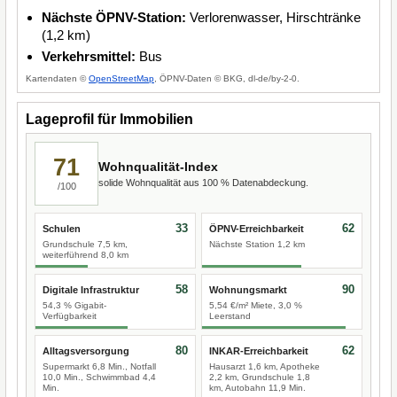
Nächste ÖPNV-Station:
Verlorenwasser, Hirschtränke
(1,2 km)
Verkehrsmittel:
Bus
Kartendaten ©
OpenStreetMap
, ÖPNV-Daten © BKG, dl-de/by-2-0.
Lageprofil für Immobilien
71
Wohnqualität-Index
solide Wohnqualität aus 100 % Datenabdeckung.
/100
33
62
Schulen
ÖPNV-Erreichbarkeit
Grundschule 7,5 km,
Nächste Station 1,2 km
weiterführend 8,0 km
58
90
Digitale Infrastruktur
Wohnungsmarkt
54,3 % Gigabit-
5,54 €/m² Miete, 3,0 %
Verfügbarkeit
Leerstand
80
62
Alltagsversorgung
INKAR-Erreichbarkeit
Supermarkt 6,8 Min., Notfall
Hausarzt 1,6 km, Apotheke
10,0 Min., Schwimmbad 4,4
2,2 km, Grundschule 1,8
Min.
km, Autobahn 11,9 Min.