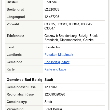
Ortsteil
Egelinde
Breitengrad
52.210033
Längengrad
12.467293
Vorwahl
033835, 033841, 033844, 033846,
033847
Telefonnetz
Golzow b Brandenburg, Belzig, Brück
Brandenb, Dippmannsdorf, Görzke
Land
Brandenburg
Landkreis
Potsdam-Mittelmark
Gemeinde
Bad Belzig, Stadt
Karte
Karte und Lage
Gemeinde Bad Belzig, Stadt
Gemeindeschlüssel
12069020
Regionalschlüssel
120690020020
Gemeindetyp
Stadt
Verwaltung
Stadt Belzig