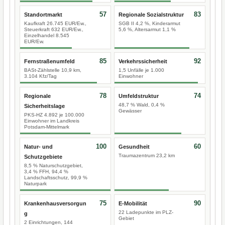
57
83
Standortmarkt
Regionale Sozialstruktur
Kaufkraft 26.745 EUR/Ew.,
SGB II 4,2 %, Kinderarmut
Steuerkraft 632 EUR/Ew.,
5,6 %, Altersarmut 1,1 %
Einzelhandel 8.545
EUR/Ew.
85
92
Fernstraßenumfeld
Verkehrssicherheit
BASt-Zählstelle 10,9 km,
1,5 Unfälle je 1.000
3.104 Kfz/Tag
Einwohner
78
74
Regionale
Umfeldstruktur
48,7 % Wald, 0,4 %
Sicherheitslage
Gewässer
PKS-HZ 4.892 je 100.000
Einwohner im Landkreis
Potsdam-Mittelmark
100
60
Natur- und
Gesundheit
Traumazentrum 23,2 km
Schutzgebiete
8,5 % Naturschutzgebiet,
3,4 % FFH, 94,4 %
Landschaftsschutz, 99,9 %
Naturpark
75
90
Krankenhausversorgun
E-Mobilität
22 Ladepunkte im PLZ-
g
Gebiet
2 Einrichtungen, 144