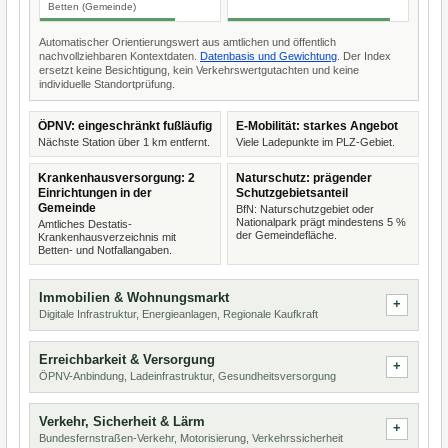
Betten (Gemeinde)
Automatischer Orientierungswert aus amtlichen und öffentlich
nachvollziehbaren Kontextdaten.
Datenbasis und Gewichtung
. Der Index
ersetzt keine Besichtigung, kein Verkehrswertgutachten und keine
individuelle Standortprüfung.
ÖPNV: eingeschränkt fußläufig
E-Mobilität: starkes Angebot
Nächste Station über 1 km entfernt.
Viele Ladepunkte im PLZ-Gebiet.
Krankenhausversorgung: 2
Naturschutz: prägender
Einrichtungen in der
Schutzgebietsanteil
Gemeinde
BfN: Naturschutzgebiet oder
Nationalpark prägt mindestens 5 %
Amtliches Destatis-
der Gemeindefläche.
Krankenhausverzeichnis mit
Betten- und Notfallangaben.
Immobilien & Wohnungsmarkt
Digitale Infrastruktur, Energieanlagen, Regionale Kaufkraft
Erreichbarkeit & Versorgung
ÖPNV-Anbindung, Ladeinfrastruktur, Gesundheitsversorgung
Verkehr, Sicherheit & Lärm
Bundesfernstraßen-Verkehr, Motorisierung, Verkehrssicherheit