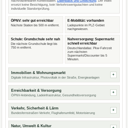
nachvollziehbaren Kontextdaten.
Datenbasis und Gewichtung
. Der Index
ersetzt keine Besichtigung, kein Verkehrswertgutachten und keine
individuelle Standortprüfung.
ÖPNV: sehr gut erreichbar
E-Mobilität: vorhanden
Nächste Station bis 500 m entfernt.
Ladepunkte im PLZ-Gebiet
nachgewiesen.
Schule: Grundschule sehr nah
Nahversorgung: Supermarkt
schnell erreichbar
Die nächste Grundschule liegt bis
750 m entfernt.
Deutschlandatlas: Pkw-Fahrzeit
zum nächsten
Supermarkt/Discounter bis 5
Minuten.
Immobilien & Wohnungsmarkt
Digitale Infrastruktur, Photovoltaik in der Straße, Energieanlagen
Erreichbarkeit & Versorgung
ÖPNV-Anbindung, Ladeinfrastruktur, Gesundheitsversorgung
Verkehr, Sicherheit & Lärm
Bundesfernstraßen-Verkehr, Flughafenumfeld, Motorisierung
Natur, Umwelt & Kultur