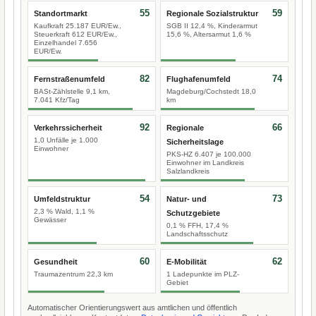
55
59
Standortmarkt
Regionale Sozialstruktur
Kaufkraft 25.187 EUR/Ew.,
SGB II 12,4 %, Kinderarmut
Steuerkraft 612 EUR/Ew.,
15,6 %, Altersarmut 1,6 %
Einzelhandel 7.656
EUR/Ew.
82
74
Fernstraßenumfeld
Flughafenumfeld
BASt-Zählstelle 9,1 km,
Magdeburg/Cochstedt 18,0
7.041 Kfz/Tag
km
92
66
Verkehrssicherheit
Regionale
1,0 Unfälle je 1.000
Sicherheitslage
Einwohner
PKS-HZ 6.407 je 100.000
Einwohner im Landkreis
Salzlandkreis
54
73
Umfeldstruktur
Natur- und
2,3 % Wald, 1,1 %
Schutzgebiete
Gewässer
0,1 % FFH, 17,4 %
Landschaftsschutz
60
62
Gesundheit
E-Mobilität
Traumazentrum 22,3 km
1 Ladepunkte im PLZ-
Gebiet
Automatischer Orientierungswert aus amtlichen und öffentlich