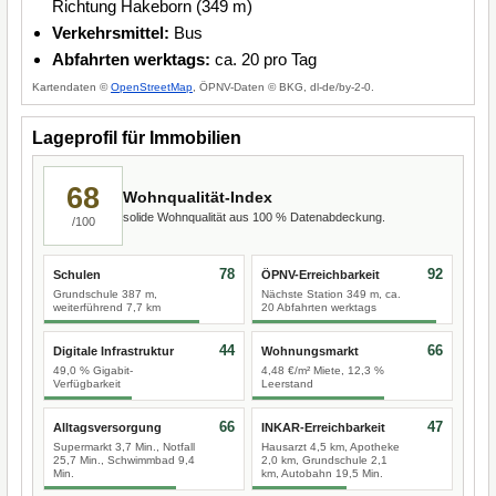
Richtung Hakeborn (349 m)
Verkehrsmittel:
Bus
Abfahrten werktags:
ca. 20 pro Tag
Kartendaten ©
OpenStreetMap
, ÖPNV-Daten © BKG, dl-de/by-2-0.
Lageprofil für Immobilien
68
Wohnqualität-Index
solide Wohnqualität aus 100 % Datenabdeckung.
/100
78
92
Schulen
ÖPNV-Erreichbarkeit
Grundschule 387 m,
Nächste Station 349 m, ca.
weiterführend 7,7 km
20 Abfahrten werktags
44
66
Digitale Infrastruktur
Wohnungsmarkt
49,0 % Gigabit-
4,48 €/m² Miete, 12,3 %
Verfügbarkeit
Leerstand
66
47
Alltagsversorgung
INKAR-Erreichbarkeit
Supermarkt 3,7 Min., Notfall
Hausarzt 4,5 km, Apotheke
25,7 Min., Schwimmbad 9,4
2,0 km, Grundschule 2,1
Min.
km, Autobahn 19,5 Min.