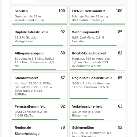
100
100
Schulen
ÖPNV-Erreichbarkeit
Grundschule 99 m,
Nächste Station 32 m, ca.
weiterführend 280 m
35 Abfahrten werktags
92
85
Digitale Infrastruktur
Wohnungsmarkt
92,3 % Gigabit-
6,97 €/m² Miete, 2,8 %
Verfügbarkeit
Leerstand
80
82
Alltagsversorgung
INKAR-Erreichbarkeit
Supermarkt 3,8 Min., Notfall
Hausarzt 790 m, Apotheke
17,1 Min., Schwimmbad 4,3
1,2 km, Grundschule 853
Min.
m, Autobahn 4,5 Min.
87
69
Standortmarkt
Regionale Sozialstruktur
Kaufkraft 33.335 EUR/Ew.,
SGB II 7,1 %, Kinderarmut
Steuerkraft 1.213 EUR/Ew.,
11,9 %, Altersarmut 3,5 %
Einzelhandel 9.315
EUR/Ew.
82
63
Fernstraßenumfeld
Verkehrssicherheit
BASt-Zählstelle 5,2 km,
4,6 Unfälle je 1.000
5.546 Kfz/Tag
Einwohner
78
92
Regionale
Schienenlärm
EBA: ca. 10 Betroffene, 0,1
Sicherheitslage
% der Einwohner