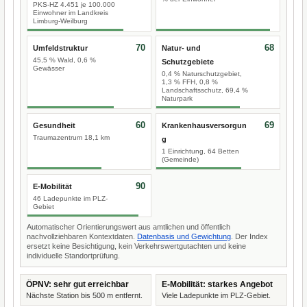
PKS-HZ 4.451 je 100.000
Einwohner im Landkreis
Limburg-Weilburg
70
68
Umfeldstruktur
Natur- und
45,5 % Wald, 0,6 %
Schutzgebiete
Gewässer
0,4 % Naturschutzgebiet,
1,3 % FFH, 0,8 %
Landschaftsschutz, 69,4 %
Naturpark
60
69
Gesundheit
Krankenhausversorgun
Traumazentrum 18,1 km
g
1 Einrichtung, 64 Betten
(Gemeinde)
90
E-Mobilität
46 Ladepunkte im PLZ-
Gebiet
Automatischer Orientierungswert aus amtlichen und öffentlich
nachvollziehbaren Kontextdaten.
Datenbasis und Gewichtung
. Der Index
ersetzt keine Besichtigung, kein Verkehrswertgutachten und keine
individuelle Standortprüfung.
ÖPNV: sehr gut erreichbar
E-Mobilität: starkes Angebot
Nächste Station bis 500 m entfernt.
Viele Ladepunkte im PLZ-Gebiet.