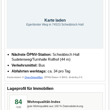
Karte laden
Egerländer Weg in 74523 Schwäbisch Hall
Nächste ÖPNV-Station:
Schwäbisch Hall
Sudetenweg/Turnhalle Rollhof (44 m)
Verkehrsmittel:
Bus
Abfahrten werktags:
ca. 34 pro Tag
Kartendaten ©
OpenStreetMap
, ÖPNV-Daten © BKG, dl-de/by-2-0.
Lageprofil für Immobilien
84
Wohnqualität-Index
gute Wohnqualität aus 100 % Datenabdeckung.
/100