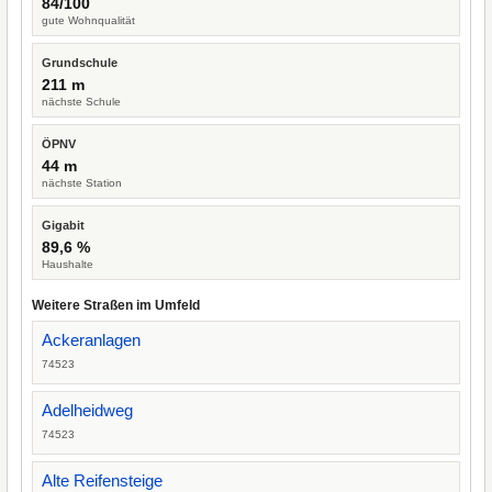
84/100
gute Wohnqualität
Grundschule
211 m
nächste Schule
ÖPNV
44 m
nächste Station
Gigabit
89,6 %
Haushalte
Weitere Straßen im Umfeld
Ackeranlagen
74523
Adelheidweg
74523
Alte Reifensteige