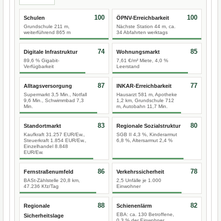
100
100
Schulen
ÖPNV-Erreichbarkeit
Grundschule 211 m,
Nächste Station 44 m, ca.
weiterführend 865 m
34 Abfahrten werktags
74
85
Digitale Infrastruktur
Wohnungsmarkt
89,6 % Gigabit-
7,61 €/m² Miete, 4,0 %
Verfügbarkeit
Leerstand
87
77
Alltagsversorgung
INKAR-Erreichbarkeit
Supermarkt 3,5 Min., Notfall
Hausarzt 581 m, Apotheke
9,6 Min., Schwimmbad 7,3
1,2 km, Grundschule 712
Min.
m, Autobahn 11,7 Min.
83
80
Standortmarkt
Regionale Sozialstruktur
Kaufkraft 31.257 EUR/Ew.,
SGB II 4,3 %, Kinderarmut
Steuerkraft 1.854 EUR/Ew.,
6,8 %, Altersarmut 2,4 %
Einzelhandel 8.848
EUR/Ew.
86
78
Fernstraßenumfeld
Verkehrssicherheit
BASt-Zählstelle 20,8 km,
2,5 Unfälle je 1.000
47.236 Kfz/Tag
Einwohner
88
82
Regionale
Schienenlärm
EBA: ca. 130 Betroffene,
Sicherheitslage
0,3 % der Einwohner