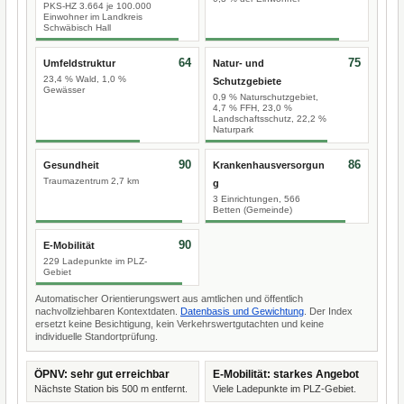
PKS-HZ 3.664 je 100.000
Einwohner im Landkreis
Schwäbisch Hall
64
75
Umfeldstruktur
Natur- und
23,4 % Wald, 1,0 %
Schutzgebiete
Gewässer
0,9 % Naturschutzgebiet,
4,7 % FFH, 23,0 %
Landschaftsschutz, 22,2 %
Naturpark
90
86
Gesundheit
Krankenhausversorgun
Traumazentrum 2,7 km
g
3 Einrichtungen, 566
Betten (Gemeinde)
90
E-Mobilität
229 Ladepunkte im PLZ-
Gebiet
Automatischer Orientierungswert aus amtlichen und öffentlich
nachvollziehbaren Kontextdaten.
Datenbasis und Gewichtung
. Der Index
ersetzt keine Besichtigung, kein Verkehrswertgutachten und keine
individuelle Standortprüfung.
ÖPNV: sehr gut erreichbar
E-Mobilität: starkes Angebot
Nächste Station bis 500 m entfernt.
Viele Ladepunkte im PLZ-Gebiet.