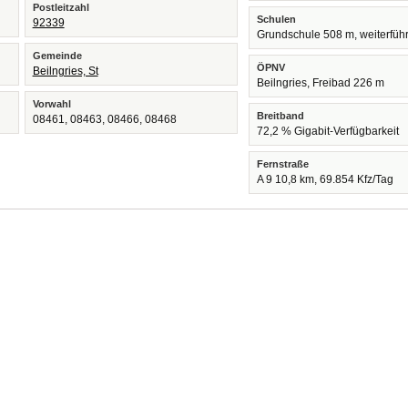
Postleitzahl
Schulen
92339
Grundschule 508 m, weiterfüh
Gemeinde
ÖPNV
Beilngries, St
Beilngries, Freibad 226 m
Vorwahl
Breitband
08461, 08463, 08466, 08468
72,2 % Gigabit-Verfügbarkeit
Fernstraße
A 9 10,8 km, 69.854 Kfz/Tag