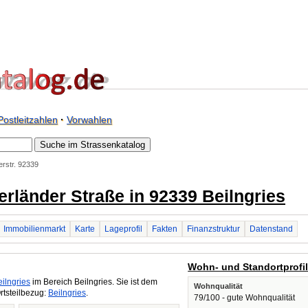
Postleitzahlen
·
Vorwahlen
erstr. 92339
gerländer Straße in 92339 Beilngries
Immobilienmarkt
Karte
Lageprofil
Fakten
Finanzstruktur
Datenstand
Wohn- und Standortprofi
ilngries
im Bereich Beilngries. Sie ist dem
Wohnqualität
rtsteilbezug:
Beilngries
.
79/100 - gute Wohnqualität