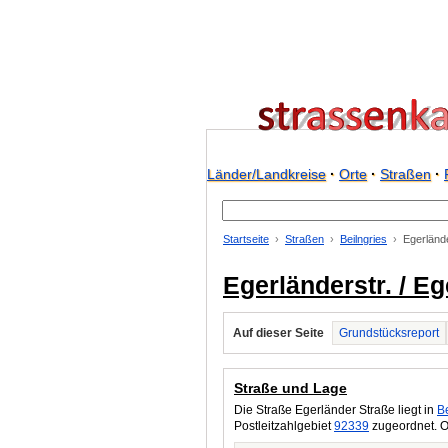
Länder/Landkreise
·
Orte
·
Straßen
·
Startseite
Straßen
Beilngries
Egerländ
Egerländerstr. / E
Auf dieser Seite
Grundstücksreport
Straße und Lage
Die Straße Egerländer Straße liegt in
Be
Postleitzahlgebiet
92339
zugeordnet. O