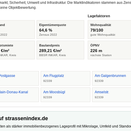
arkt, Sicherheit, Umwelt und Infrastruktur. Die Marktindikatoren stammen aus Z
keine Objektbewertung.
Lagefaktoren
and
Eigentümerquote
Wohnqualität
%
64,6 %
79/100
 2022
Zensus 2022
gute Wohnqualität
otsmiete
Baulandpreis
ÖPNV
 €/m²
289,21 €/m²
226 m
NKAR, Kreis
BBSR INKAR, Kreis
nächste Station
 Postgasse
Am Flugplatz
Am Galgenbrunnen
9
92339
92339
ain-Donau-Kanal
Am Moosbügl
Amselstr.
9
92339
92339
uf strassenindex.de
ten als stärker immobilienbezogenes Lageprofil mit Mikrolage, Umfeld und Standort