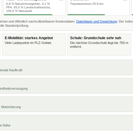
0,8 % Naturschutzgebiet, 3,1 %
Traumazentrum 25,9 km
FFH, 45,0 % Landschaftsschutz,
100,0 % Naturpark
ichen und öffentlich nachvollziehbaren Kontextdaten.
Datenbasis und Gewichtung
. Der Index
lle Standortprüfung.
E-Mobilität: starkes Angebot
Schule: Grundschule sehr nah
Viele Ladepunkte im PLZ-Gebiet.
Die nächste Grundschule liegt bis 750 m
entfernt.
ionale Kaufkraft
undheitsversorgung
 Motorisierung
te Nähe