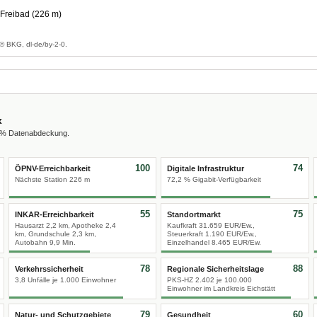
 Freibad (226 m)
© BKG, dl-de/by-2-0.
x
0 % Datenabdeckung.
100
74
ÖPNV-Erreichbarkeit
Digitale Infrastruktur
Nächste Station 226 m
72,2 % Gigabit-Verfügbarkeit
55
75
INKAR-Erreichbarkeit
Standortmarkt
Hausarzt 2,2 km, Apotheke 2,4
Kaufkraft 31.659 EUR/Ew.,
km, Grundschule 2,3 km,
Steuerkraft 1.190 EUR/Ew.,
Autobahn 9,9 Min.
Einzelhandel 8.465 EUR/Ew.
78
88
Verkehrssicherheit
Regionale Sicherheitslage
3,8 Unfälle je 1.000 Einwohner
PKS-HZ 2.402 je 100.000
Einwohner im Landkreis Eichstätt
79
60
Natur- und Schutzgebiete
Gesundheit