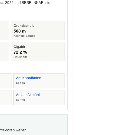
ensus 2022 und BBSR INKAR; sie
Grundschule
508 m
nächste Schule
Gigabit
72,2 %
Haushalte
Am Kanalhafen
92339
An der Altmühl
92339
faktoren weiter.