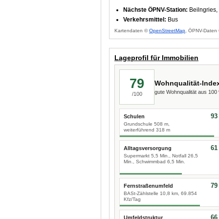
Nächste ÖPNV-Station:
Beilngries,
Verkehrsmittel:
Bus
Kartendaten ©
OpenStreetMap
, ÖPNV-Daten 
Lageprofil für Immobilien
79
Wohnqualität-Inde
gute Wohnqualität aus 10
/100
93
Schulen
Grundschule 508 m,
weiterführend 318 m
61
Alltagsversorgung
Supermarkt 5,5 Min., Notfall 26,5
Min., Schwimmbad 6,5 Min.
79
Fernstraßenumfeld
BASt-Zählstelle 10,8 km, 69.854
Kfz/Tag
66
Umfeldstruktur