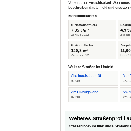
Versorgung, Erreichbarkeit, Wohnungsm
beschreiben das Umfeld und ersetzen 
Marktindikatoren
Ø Nettokaltmiete
Leerst
7,35 €/m²
4,9 
Zensus 2022
Zensus
Ø Wohnfläche
Angeb
120,8 m²
11,00
Zensus 2022
BBSR I
Weitere Straßen im Umfeld
Alte Ingolstädter Str.
Alte
92339
9233
Am Ludwigskanal
Am M
92339
9233
Weiteres Straßenprofil a
strassenindex.de führt diese Straßenda