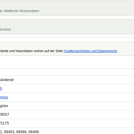
e, Wahlkreis-Strukturdaten
struktur
tände und Importdaten stehen auf der Seite
Quellennachweise und Datenimporte
.
änderstr.
9
gries
gries
28557
75175
1, 08463, 08466, 08468