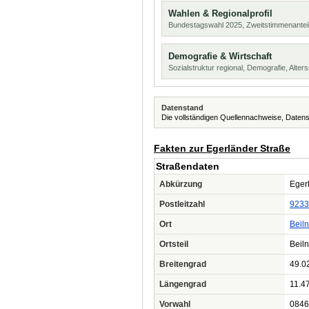
Wahlen & Regionalprofil
Bundestagswahl 2025, Zweitstimmenanteil
Demografie & Wirtschaft
Sozialstruktur regional, Demografie, Alters
Datenstand
Die vollständigen Quellennachweise, Datens
Fakten zur Egerländer Straße
Straßendaten
Abkürzung
Egerl
Postleitzahl
9233
Ort
Beiln
Ortsteil
Beiln
Breitengrad
49.0
Längengrad
11.4
Vorwahl
0846