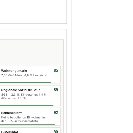
85
Wohnungsmarkt
7,35 €/m² Miete, 4,9 % Leerstand
89
Regionale Sozialstruktur
SGB II 2,3 %, Kinderarmut 4,4 %,
Altersarmut 1,1 %
92
Schienenlärm
Keine betroffenen Einwohner in
der EBA-Gemeindestatistik
90
E-Mobilität