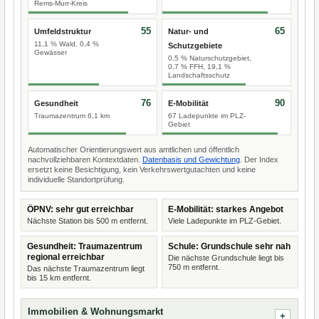
Rems-Murr-Kreis
55
65
Umfeldstruktur
Natur- und
11,1 % Wald, 0,4 %
Schutzgebiete
Gewässer
0,5 % Naturschutzgebiet,
0,7 % FFH, 19,1 %
Landschaftsschutz
76
90
Gesundheit
E-Mobilität
Traumazentrum 6,1 km
67 Ladepunkte im PLZ-
Gebiet
Automatischer Orientierungswert aus amtlichen und öffentlich
nachvollziehbaren Kontextdaten.
Datenbasis und Gewichtung
. Der Index
ersetzt keine Besichtigung, kein Verkehrswertgutachten und keine
individuelle Standortprüfung.
ÖPNV: sehr gut erreichbar
E-Mobilität: starkes Angebot
Nächste Station bis 500 m entfernt.
Viele Ladepunkte im PLZ-Gebiet.
Gesundheit: Traumazentrum
Schule: Grundschule sehr nah
regional erreichbar
Die nächste Grundschule liegt bis
750 m entfernt.
Das nächste Traumazentrum liegt
bis 15 km entfernt.
Immobilien & Wohnungsmarkt