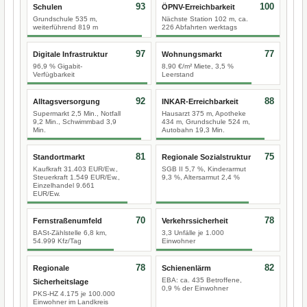
93
100
Schulen
ÖPNV-Erreichbarkeit
Grundschule 535 m,
Nächste Station 102 m, ca.
weiterführend 819 m
226 Abfahrten werktags
97
77
Digitale Infrastruktur
Wohnungsmarkt
96,9 % Gigabit-
8,90 €/m² Miete, 3,5 %
Verfügbarkeit
Leerstand
92
88
Alltagsversorgung
INKAR-Erreichbarkeit
Supermarkt 2,5 Min., Notfall
Hausarzt 375 m, Apotheke
9,2 Min., Schwimmbad 3,9
434 m, Grundschule 524 m,
Min.
Autobahn 19,3 Min.
81
75
Standortmarkt
Regionale Sozialstruktur
Kaufkraft 31.403 EUR/Ew.,
SGB II 5,7 %, Kinderarmut
Steuerkraft 1.549 EUR/Ew.,
9,3 %, Altersarmut 2,4 %
Einzelhandel 9.661
EUR/Ew.
70
78
Fernstraßenumfeld
Verkehrssicherheit
BASt-Zählstelle 6,8 km,
3,3 Unfälle je 1.000
54.999 Kfz/Tag
Einwohner
78
82
Regionale
Schienenlärm
EBA: ca. 435 Betroffene,
Sicherheitslage
0,9 % der Einwohner
PKS-HZ 4.175 je 100.000
Einwohner im Landkreis