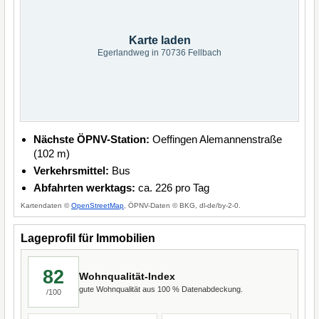
Karte laden
Egerlandweg in 70736 Fellbach
Nächste ÖPNV-Station:
Oeffingen Alemannenstraße
(102 m)
Verkehrsmittel:
Bus
Abfahrten werktags:
ca. 226 pro Tag
Kartendaten ©
OpenStreetMap
, ÖPNV-Daten © BKG, dl-de/by-2-0.
Lageprofil für Immobilien
82
Wohnqualität-Index
gute Wohnqualität aus 100 % Datenabdeckung.
/100