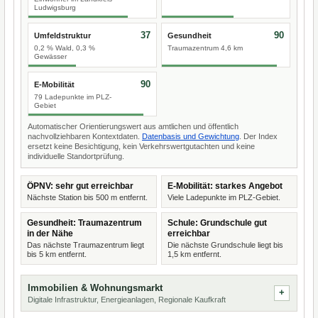
Ludwigsburg
37
90
Umfeldstruktur
Gesundheit
0,2 % Wald, 0,3 %
Traumazentrum 4,6 km
Gewässer
90
E-Mobilität
79 Ladepunkte im PLZ-
Gebiet
Automatischer Orientierungswert aus amtlichen und öffentlich
nachvollziehbaren Kontextdaten.
Datenbasis und Gewichtung
. Der Index
ersetzt keine Besichtigung, kein Verkehrswertgutachten und keine
individuelle Standortprüfung.
ÖPNV: sehr gut erreichbar
E-Mobilität: starkes Angebot
Nächste Station bis 500 m entfernt.
Viele Ladepunkte im PLZ-Gebiet.
Gesundheit: Traumazentrum
Schule: Grundschule gut
in der Nähe
erreichbar
Das nächste Traumazentrum liegt
Die nächste Grundschule liegt bis
bis 5 km entfernt.
1,5 km entfernt.
Immobilien & Wohnungsmarkt
Digitale Infrastruktur, Energieanlagen, Regionale Kaufkraft