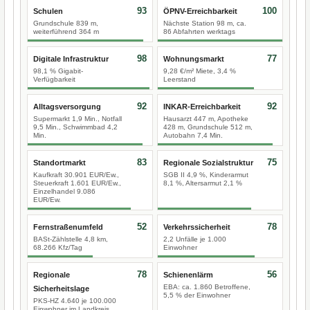
93
100
Schulen
ÖPNV-Erreichbarkeit
Grundschule 839 m,
Nächste Station 98 m, ca.
weiterführend 364 m
86 Abfahrten werktags
98
77
Digitale Infrastruktur
Wohnungsmarkt
98,1 % Gigabit-
9,28 €/m² Miete, 3,4 %
Verfügbarkeit
Leerstand
92
92
Alltagsversorgung
INKAR-Erreichbarkeit
Supermarkt 1,9 Min., Notfall
Hausarzt 447 m, Apotheke
9,5 Min., Schwimmbad 4,2
428 m, Grundschule 512 m,
Min.
Autobahn 7,4 Min.
83
75
Standortmarkt
Regionale Sozialstruktur
Kaufkraft 30.901 EUR/Ew.,
SGB II 4,9 %, Kinderarmut
Steuerkraft 1.601 EUR/Ew.,
8,1 %, Altersarmut 2,1 %
Einzelhandel 9.086
EUR/Ew.
52
78
Fernstraßenumfeld
Verkehrssicherheit
BASt-Zählstelle 4,8 km,
2,2 Unfälle je 1.000
68.266 Kfz/Tag
Einwohner
78
56
Regionale
Schienenlärm
EBA: ca. 1.860 Betroffene,
Sicherheitslage
5,5 % der Einwohner
PKS-HZ 4.640 je 100.000
Einwohner im Landkreis