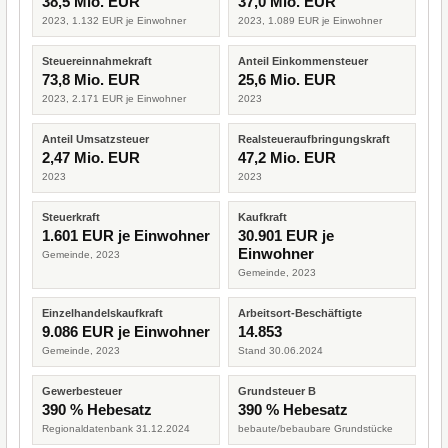
38,5 Mio. EUR
37,0 Mio. EUR
2023, 1.132 EUR je Einwohner
2023, 1.089 EUR je Einwohner
Steuereinnahmekraft
Anteil Einkommensteuer
73,8 Mio. EUR
25,6 Mio. EUR
2023, 2.171 EUR je Einwohner
2023
Anteil Umsatzsteuer
Realsteueraufbringungskraft
2,47 Mio. EUR
47,2 Mio. EUR
2023
2023
Steuerkraft
Kaufkraft
1.601 EUR je Einwohner
30.901 EUR je
Einwohner
Gemeinde, 2023
Gemeinde, 2023
Einzelhandelskaufkraft
Arbeitsort-Beschäftigte
9.086 EUR je Einwohner
14.853
Gemeinde, 2023
Stand 30.06.2024
Gewerbesteuer
Grundsteuer B
390 % Hebesatz
390 % Hebesatz
Regionaldatenbank 31.12.2024
bebaute/bebaubare Grundstücke