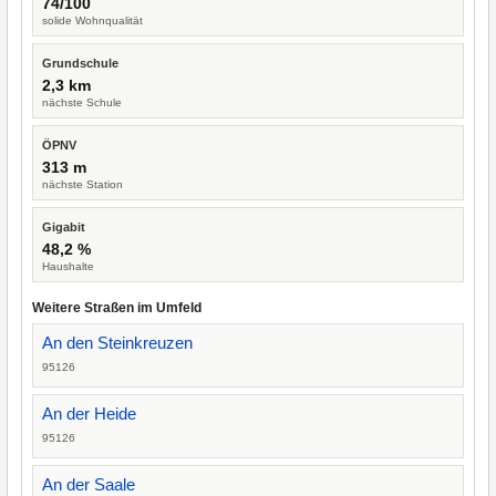
74/100
solide Wohnqualität
Grundschule
2,3 km
nächste Schule
ÖPNV
313 m
nächste Station
Gigabit
48,2 %
Haushalte
Weitere Straßen im Umfeld
An den Steinkreuzen
95126
An der Heide
95126
An der Saale