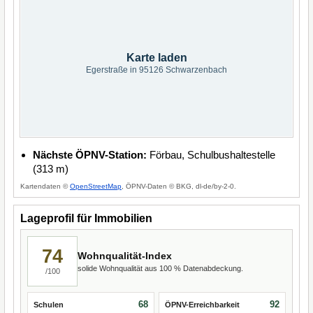
Karte laden
Egerstraße in 95126 Schwarzenbach
Nächste ÖPNV-Station:
Förbau, Schulbushaltestelle
(313 m)
Kartendaten ©
OpenStreetMap
, ÖPNV-Daten © BKG, dl-de/by-2-0.
Lageprofil für Immobilien
74
Wohnqualität-Index
solide Wohnqualität aus 100 % Datenabdeckung.
/100
68
92
Schulen
ÖPNV-Erreichbarkeit