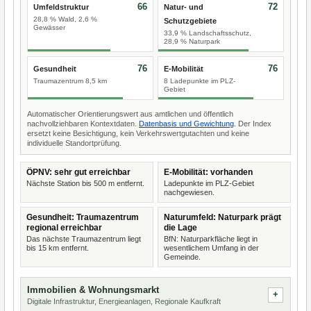
66
72
Umfeldstruktur
Natur- und
28,8 % Wald, 2,6 %
Schutzgebiete
Gewässer
33,9 % Landschaftsschutz,
28,9 % Naturpark
76
76
Gesundheit
E-Mobilität
Traumazentrum 8,5 km
8 Ladepunkte im PLZ-
Gebiet
Automatischer Orientierungswert aus amtlichen und öffentlich
nachvollziehbaren Kontextdaten.
Datenbasis und Gewichtung
. Der Index
ersetzt keine Besichtigung, kein Verkehrswertgutachten und keine
individuelle Standortprüfung.
ÖPNV: sehr gut erreichbar
E-Mobilität: vorhanden
Nächste Station bis 500 m entfernt.
Ladepunkte im PLZ-Gebiet
nachgewiesen.
Gesundheit: Traumazentrum
Naturumfeld: Naturpark prägt
regional erreichbar
die Lage
Das nächste Traumazentrum liegt
BfN: Naturparkfläche liegt in
bis 15 km entfernt.
wesentlichem Umfang in der
Gemeinde.
Immobilien & Wohnungsmarkt
Digitale Infrastruktur, Energieanlagen, Regionale Kaufkraft