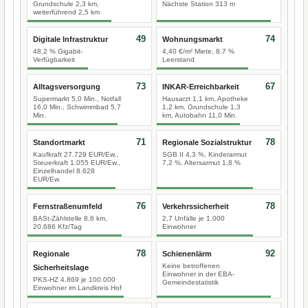
Grundschule 2,3 km,
Nächste Station 313 m
weiterführend 2,5 km
49
74
Digitale Infrastruktur
Wohnungsmarkt
48,2 % Gigabit-
4,40 €/m² Miete, 8,7 %
Verfügbarkeit
Leerstand
73
67
Alltagsversorgung
INKAR-Erreichbarkeit
Supermarkt 5,0 Min., Notfall
Hausarzt 1,1 km, Apotheke
16,0 Min., Schwimmbad 5,7
1,2 km, Grundschule 1,3
Min.
km, Autobahn 11,0 Min.
71
78
Standortmarkt
Regionale Sozialstruktur
Kaufkraft 27.729 EUR/Ew.,
SGB II 4,3 %, Kinderarmut
Steuerkraft 1.055 EUR/Ew.,
7,2 %, Altersarmut 1,8 %
Einzelhandel 8.628
EUR/Ew.
76
78
Fernstraßenumfeld
Verkehrssicherheit
BASt-Zählstelle 8,6 km,
2,7 Unfälle je 1.000
20.686 Kfz/Tag
Einwohner
78
92
Regionale
Schienenlärm
Keine betroffenen
Sicherheitslage
Einwohner in der EBA-
PKS-HZ 4.869 je 100.000
Gemeindestatistik
Einwohner im Landkreis Hof