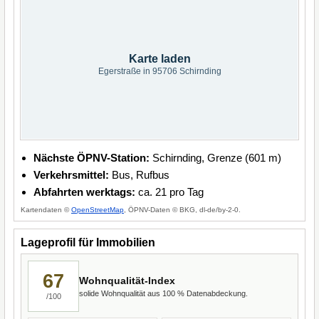
Karte laden
Egerstraße in 95706 Schirnding
Nächste ÖPNV-Station:
Schirnding, Grenze (601 m)
Verkehrsmittel:
Bus, Rufbus
Abfahrten werktags:
ca. 21 pro Tag
Kartendaten ©
OpenStreetMap
, ÖPNV-Daten © BKG, dl-de/by-2-0.
Lageprofil für Immobilien
67
Wohnqualität-Index
solide Wohnqualität aus 100 % Datenabdeckung.
/100