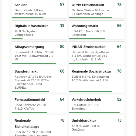
57
78
Schulen
ÖPNV-Erreichbarkeit
Grundschule 1,0 km,
Nächste Station 601 m, ca.
weiterführend 10,6 km
21 Abfahrten werktags
19
66
Digitale Infrastruktur
Wohnungsmarkt
10,9 % Gigabit-
3,94 €/m² Miete, 16,3 %
Verfügbarkeit
Leerstand
80
64
Alltagsversorgung
INKAR-Erreichbarkeit
Supermarkt 4,1 Min., Notfall
Hausarzt 608 m, Apotheke
16,9 Min., Schwimmbad 7,2
4,1 km, Grundschule 761
Min.
m, Autobahn 11,3 Min.
68
78
Standortmarkt
Regionale Sozialstruktur
Kaufkraft 27.041 EUR/Ew.,
SGB II 6,5 %, Kinderarmut
Steuerkraft 730 EUR/Ew.,
10,2 %, Altersarmut 1,7 %
Einzelhandel 9.023
EUR/Ew.
64
92
Fernstraßenumfeld
Verkehrssicherheit
BASt-Zählstelle 289 m,
0,9 Unfälle je 1.000
7.315 Kfz/Tag
Einwohner
78
73
Regionale
Umfeldstruktur
53,9 % Wald, 1,0 %
Sicherheitslage
Gewässer
PKS-HZ 5.878 je 100.000
Einwohner im Landkreis