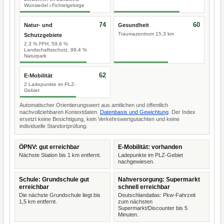
Wunsiedel i.Fichtelgebirge
74
60
Natur- und
Gesundheit
Traumazentrum 15,3 km
Schutzgebiete
2,3 % FFH, 59,6 %
Landschaftsschutz, 99,4 %
Naturpark
62
E-Mobilität
2 Ladepunkte im PLZ-
Gebiet
Automatischer Orientierungswert aus amtlichen und öffentlich
nachvollziehbaren Kontextdaten.
Datenbasis und Gewichtung
. Der Index
ersetzt keine Besichtigung, kein Verkehrswertgutachten und keine
individuelle Standortprüfung.
ÖPNV: gut erreichbar
E-Mobilität: vorhanden
Nächste Station bis 1 km entfernt.
Ladepunkte im PLZ-Gebiet
nachgewiesen.
Schule: Grundschule gut
Nahversorgung: Supermarkt
erreichbar
schnell erreichbar
Die nächste Grundschule liegt bis
Deutschlandatlas: Pkw-Fahrzeit
1,5 km entfernt.
zum nächsten
Supermarkt/Discounter bis 5
Minuten.