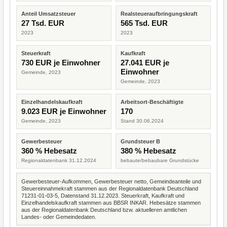
Anteil Umsatzsteuer
Realsteueraufbringungskraft
27 Tsd. EUR
565 Tsd. EUR
2023
2023
Steuerkraft
Kaufkraft
730 EUR je Einwohner
27.041 EUR je
Einwohner
Gemeinde, 2023
Gemeinde, 2023
Einzelhandelskaufkraft
Arbeitsort-Beschäftigte
9.023 EUR je Einwohner
170
Gemeinde, 2023
Stand 30.06.2024
Gewerbesteuer
Grundsteuer B
360 % Hebesatz
380 % Hebesatz
Regionaldatenbank 31.12.2024
bebaute/bebaubare Grundstücke
Gewerbesteuer-Aufkommen, Gewerbesteuer netto, Gemeindeanteile und
Steuereinnahmekraft stammen aus der Regionaldatenbank Deutschland
71231-01-03-5, Datenstand 31.12.2023. Steuerkraft, Kaufkraft und
Einzelhandelskaufkraft stammen aus BBSR INKAR. Hebesätze stammen
aus der Regionaldatenbank Deutschland bzw. aktuelleren amtlichen
Landes- oder Gemeindedaten.