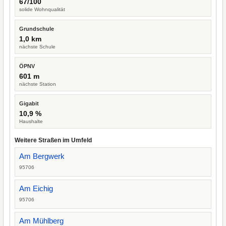
67/100
solide Wohnqualität
Grundschule
1,0 km
nächste Schule
ÖPNV
601 m
nächste Station
Gigabit
10,9 %
Haushalte
Weitere Straßen im Umfeld
Am Bergwerk
95706
Am Eichig
95706
Am Mühlberg